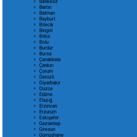
Balıkesir
Bartın
Batman
Bayburt
Bilecik
Bingöl
Bitlis
Bolu
Burdur
Bursa
Çanakkale
Çankırı
Çorum
Denizli
Diyarbakır
Düzce
Edirne
Elazığ
Erzincan
Erzurum
Eskişehir
Gaziantep
Giresun
Gümüşhane