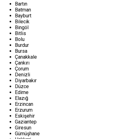
Bartın
Batman
Bayburt
Bilecik
Bingöl
Bitlis
Bolu
Burdur
Bursa
Çanakkale
Çankırı
Çorum
Denizli
Diyarbakır
Düzce
Edirne
Elazığ
Erzincan
Erzurum
Eskişehir
Gaziantep
Giresun
Gümüşhane