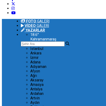
FOTO
GALERİ
VİDEO
GALERİ
YAZARLAR
18.6
°
Kahramanmaraş
İstanbul
Ankara
İzmir
Adana
Adıyaman
Afyon
Ağrı
Aksaray
Amasya
Antalya
Ardahan
Artvin
Aydın