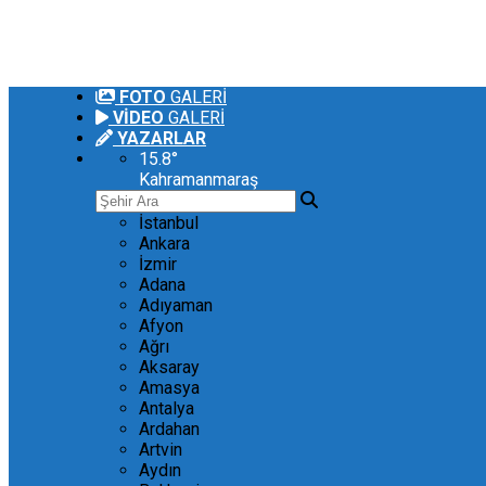
FOTO
GALERİ
VİDEO
GALERİ
YAZARLAR
15.8
°
Kahramanmaraş
İstanbul
Ankara
İzmir
Adana
Adıyaman
Afyon
Ağrı
Aksaray
Amasya
Antalya
Ardahan
Artvin
Aydın