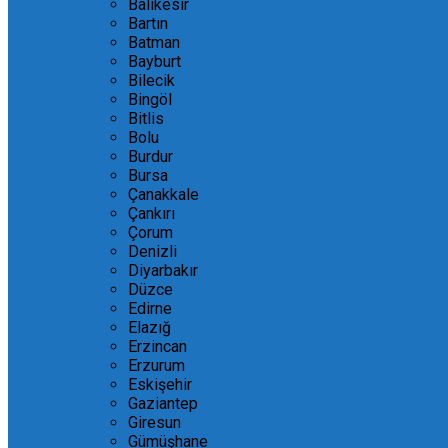
Balıkesir
Bartın
Batman
Bayburt
Bilecik
Bingöl
Bitlis
Bolu
Burdur
Bursa
Çanakkale
Çankırı
Çorum
Denizli
Diyarbakır
Düzce
Edirne
Elazığ
Erzincan
Erzurum
Eskişehir
Gaziantep
Giresun
Gümüşhane