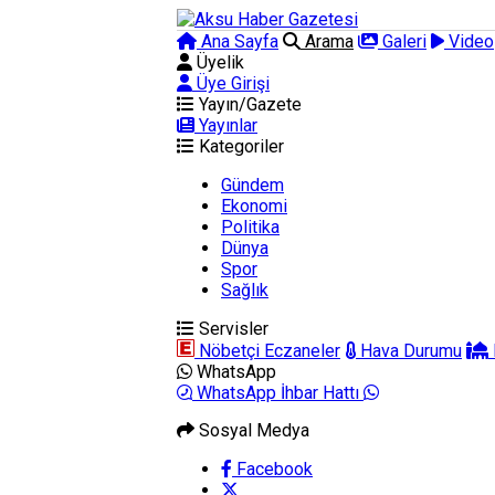
Ana Sayfa
Arama
Galeri
Video
Üyelik
Üye Girişi
Yayın/Gazete
Yayınlar
Kategoriler
Gündem
Ekonomi
Politika
Dünya
Spor
Sağlık
Servisler
Nöbetçi Eczaneler
Hava Durumu
WhatsApp
WhatsApp İhbar Hattı
Sosyal Medya
Facebook