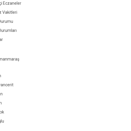
i Eczaneler
Vakitleri
Durumu
Durumları
ar
amanmaraş
n
ancerit
an
n
cık
ğlu