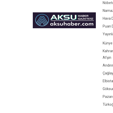
Nöbetç
Namaz 
Hava 
Puan 
Yayınl
Künye
Kahr
Afşin
Andırı
Çağlay
Elbist
Göksu
Pazar
Türko