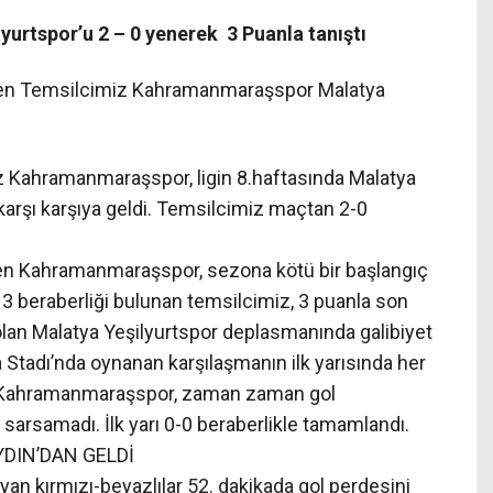
rtspor’u 2 – 0 yenerek 3 Puanla tanıştı
den Temsilcimiz Kahramanmaraşspor Malatya
 Kahramanmaraşspor, ligin 8.haftasında Malatya
karşı karşıya geldi. Temsilcimiz maçtan 2-0
en Kahramanmaraşspor, sezona kötü bir başlangıç
 3 beraberliği bulunan temsilcimiz, 3 puanla son
olan Malatya Yeşilyurtspor deplasmanında galibiyet
a Stadı’nda oynanan karşılaşmanın ilk yarısında her
di. Kahramanmaraşspor, zaman zaman gol
ı sarsamadı. İlk yarı 0-0 beraberlikle tamamlandı.
YDIN’DAN GELDİ
ayan kırmızı-beyazlılar 52. dakikada gol perdesini