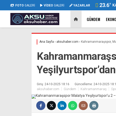
23.6
°
K
FOTO
GALERİ
VİDEO
GALERİ
YAZARLAR
GÜNDEM
EKON
Ana Sayfa
›
aksuhaber.com
›
Kahramanmaraşspor, Mala
Kahramanmaraşsp
Yeşilyurtspor’dan
Giriş: 24-10-2025 18:16
Güncelleme: 24-10-2025 18:
aksuhaber.com
Gündem
Kahramanmaraş
Sp