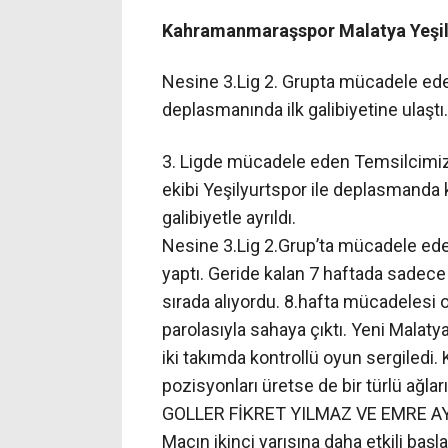
Kahramanmaraşspor Malatya Yeşilyu
Nesine 3.Lig 2. Grupta mücadele e
deplasmanında ilk galibiyetine ulaştı.
3. Ligde mücadele eden Temsilcimiz
ekibi Yeşilyurtspor ile deplasmanda 
galibiyetle ayrıldı.
Nesine 3.Lig 2.Grup’ta mücadele ed
yaptı. Geride kalan 7 haftada sadece
sırada alıyordu. 8.hafta mücadelesi 
parolasıyla sahaya çıktı. Yeni Malaty
iki takımda kontrollü oyun sergile
pozisyonları üretse de bir türlü ağlar
GOLLER FİKRET YILMAZ VE EMRE A
Maçın ikinci yarısına daha etkili başl