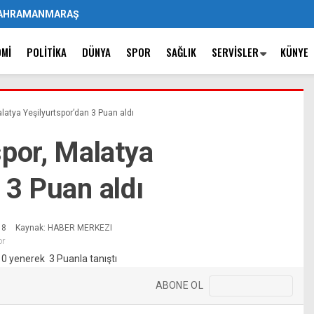
AHRAMANMARAŞ
OMI
POLITIKA
DÜNYA
SPOR
SAĞLIK
SERVISLER
KÜNYE
tya Yeşilyurtspor’dan 3 Puan aldı
or, Malatya
 3 Puan aldı
18
Kaynak: HABER MERKEZI
or
ABONE OL