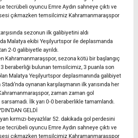
a ise tecrübeli oyuncu Emre Aydın sahneye çıktı ve
gol sesi çıkmazken temsilcimiz Kahramanmaraşspor
şısında sezonun ilk galibiyetini aldı
da Malatya ekibi Yeşilyurtspor ile deplasmanda
n 2-0 galibiyetle ayrıldı.
en Kahramanmaraşspor, sezona kötü bir başlangıç
 3 beraberliği bulunan temsilcimiz, 3 puanla son
olan Malatya Yeşilyurtspor deplasmanında galibiyet
a Stadı’nda oynanan karşılaşmanın ilk yarısında her
di. Kahramanmaraşspor, zaman zaman gol
ı sarsamadı. İlk yarı 0-0 beraberlikle tamamlandı.
YDIN’DAN GELDİ
ayan kırmızı-beyazlılar 52. dakikada gol perdesini
a ise tecrübeli oyuncu Emre Aydın sahneye çıktı ve
gol sesi çıkmazken temsilcimiz Kahramanmaraşspor