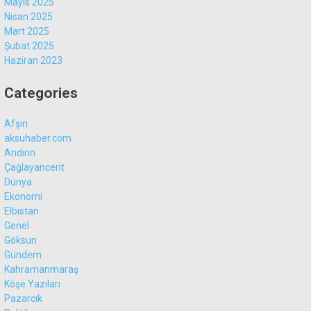
Mayıs 2025
Nisan 2025
Mart 2025
Şubat 2025
Haziran 2023
WhatsApp İhbar
Hattı
Categories
Afşin
aksuhaber.com
Andırın
Facebook
Çağlayancerit
Dünya
Ekonomi
Elbistan
Genel
Instagram
Göksun
Gündem
Kahramanmaraş
Youtube
Köşe Yazıları
Pazarcık