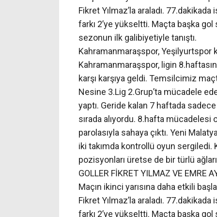
Fikret Yılmaz’la araladı. 77.dakikad
farkı 2’ye yükseltti. Maçta başka 
sezonun ilk galibiyetiyle tanıştı.
Kahramanmaraşspor, Yeşilyurtspor kar
Kahramanmaraşspor, ligin 8.haftasın
karşı karşıya geldi. Temsilcimiz maçta
Nesine 3.Lig 2.Grup’ta mücadele ed
yaptı. Geride kalan 7 haftada sadece
sırada alıyordu. 8.hafta mücadelesi 
parolasıyla sahaya çıktı. Yeni Malaty
iki takımda kontrollü oyun sergile
pozisyonları üretse de bir türlü ağlar
GOLLER FİKRET YILMAZ VE EMRE A
Maçın ikinci yarısına daha etkili başl
Fikret Yılmaz’la araladı. 77.dakikad
farkı 2’ye yükseltti. Maçta başka 