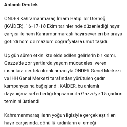
Anlamlı Destek
KAHRAMANMARAŞ
ÖNDER Kahramanmaraş İmam Hatipliler Derneği
(KAİDER), 16-17-18 Ekim tarihlerinde düzenlediği hayır
WhatsApp İhbar
çarşısı ile hem Kahramanmaraşlı hayırseverleri bir araya
Hattı
getirdi hem de mazlum coğrafyalara umut taşıdı.
Üç gün süren etkinlikte elde edilen gelirlerin bir kısmı,
Gazze’de zor şartlarda yaşam mücadelesi veren
Facebook
insanlara destek olmak amacıyla ÖNDER Genel Merkezi
ve İHH Genel Merkezi tarafından yürütülen çadır
kampanyasına bağışlandı. KAİDER, bu anlamlı
dayanışma seferberliği kapsamında Gazze’ye 15 çadırın
Instagram
teminini üstlendi.
Kahramanmaraşlıların yoğun ilgisiyle gerçekleştirilen
Youtube
hayır çarşısında, gönüllü kadınların el emeği