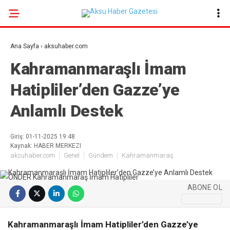
19.9
°
KAHRAMANMARAŞ
Ana Sayfa
›
aksuhaber.com
GALERİ
VİDEO
YAZARLAR
Kahramanmaraşlı İmam
Hatipliler’den Gazze’ye
GÜNDEM
Anlamlı Destek
EKONOMI
POLITIKA
Giriş: 01-11-2025 19:48
Kaynak: HABER MERKEZI
DÜNYA
aksuhaber.com
Genel
Gündem
Kahramanmaraş
SPOR
SAĞLIK
ABONE OL
SERVISLER
Kahramanmaraşlı İmam Hatipliler’den Gazze’ye
KÜNYE