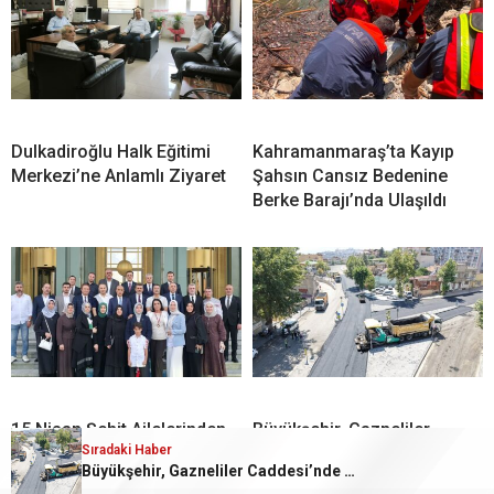
Dulkadiroğlu Halk Eğitimi
Kahramanmaraş’ta Kayıp
Merkezi’ne Anlamlı Ziyaret
Şahsın Cansız Bedenine
Berke Barajı’nda Ulaşıldı
15 Nisan Şehit Ailelerinden
Büyükşehir, Gazneliler
Sıradaki Haber
Cumhurbaşkanı Erdoğan’a
Caddesi’nde Son Kat Asfalt
Büyükşehir, Gazneliler Caddesi’nde Son Kat Asfalt Serimini Sürdürüyor
Teşekkür
Serimini Sürdürüyor