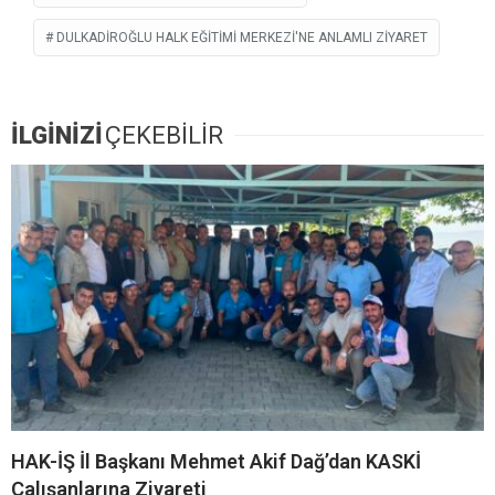
DULKADIROĞLU HALK EĞITIMI MERKEZI'NE ANLAMLI ZIYARET
İLGİNİZİ
ÇEKEBİLİR
HAK-İŞ İl Başkanı Mehmet Akif Dağ’dan KASKİ
Çalışanlarına Ziyareti