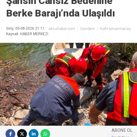
Şahsın Cansız Bedenine
Berke Barajı’nda Ulaşıldı
Giriş: 05-08-2026 21:11
aksuhaber.com
Gündem
Kahramanmaraş
Kaynak: HABER MERKEZI
ABONE OL