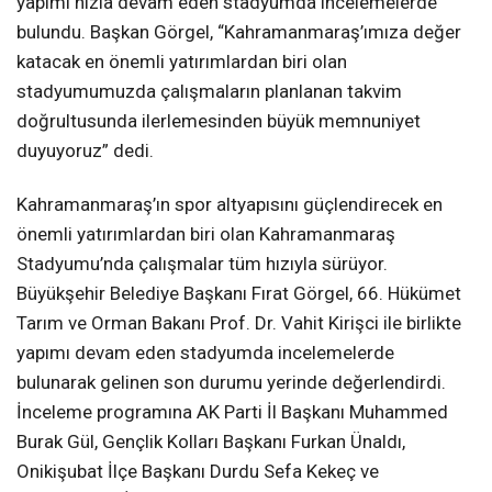
yapımı hızla devam eden stadyumda incelemelerde
bulundu. Başkan Görgel, “Kahramanmaraş’ımıza değer
KAHRAMANMARAŞ
katacak en önemli yatırımlardan biri olan
stadyumumuzda çalışmaların planlanan takvim
doğrultusunda ilerlemesinden büyük memnuniyet
WhatsApp İhbar
duyuyoruz” dedi.
Hattı
Kahramanmaraş’ın spor altyapısını güçlendirecek en
önemli yatırımlardan biri olan Kahramanmaraş
Stadyumu’nda çalışmalar tüm hızıyla sürüyor.
Facebook
Büyükşehir Belediye Başkanı Fırat Görgel, 66. Hükümet
Tarım ve Orman Bakanı Prof. Dr. Vahit Kirişci ile birlikte
yapımı devam eden stadyumda incelemelerde
bulunarak gelinen son durumu yerinde değerlendirdi.
Instagram
İnceleme programına AK Parti İl Başkanı Muhammed
Burak Gül, Gençlik Kolları Başkanı Furkan Ünaldı,
Youtube
Onikişubat İlçe Başkanı Durdu Sefa Kekeç ve