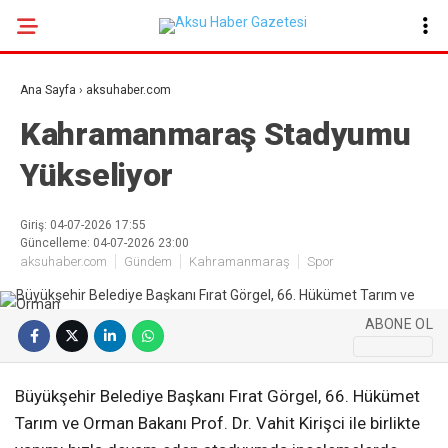
22.9
°
KAHRAMANMARAŞ
Ana Sayfa
›
aksuhaber.com
GALERİ
VİDEO
YAZARLAR
Kahramanmaraş Stadyumu
Yükseliyor
GÜNDEM
EKONOMI
Giriş: 04-07-2026 17:55
Güncelleme: 04-07-2026 23:00
POLITIKA
aksuhaber.com
Gündem
Kahramanmaraş
Spor
DÜNYA
ABONE OL
SPOR
SAĞLIK
Büyükşehir Belediye Başkanı Fırat Görgel, 66. Hükümet
SERVISLER
Tarım ve Orman Bakanı Prof. Dr. Vahit Kirişci ile birlikte
KÜNYE