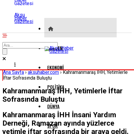
Aksu
Haber
Gazetesi
GÜNDEM
EKONOMI
Ana Sayfa
›
aksuhaber.com
›
Kahramanmaraş İHH, Yetimlerle
İftar Sofrasında Buluştu
POLITIKA
Kahramanmaraş İHH, Yetimlerle İftar
Sofrasında Buluştu
DÜNYA
Kahramanmaraş İHH İnsani Yardım
Derneği, Ramazan ayında yüzlerce
SPOR
yetimle iftar sofrasında bir araya geldi.