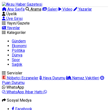
Ana Sayfa
Arama
Galeri
Video
Yazarlar
Üyelik
Üye Girişi
Yayın/Gazete
Yayınlar
Kategoriler
Gündem
Ekonomi
Politika
Dünya
Spor
Sağlık
Servisler
Nöbetçi Eczaneler
Hava Durumu
Namaz Vakitleri
Puan Durumu
WhatsApp
WhatsApp İhbar Hattı
Sosyal Medya
Facebook