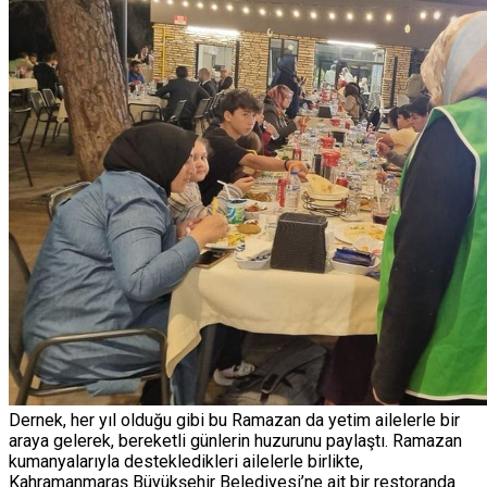
YAYINLAR
ELBISTAN
GÖKSUN
PAZARCIK
TÜRKOĞLU
Dernek, her yıl olduğu gibi bu Ramazan da yetim ailelerle bir
araya gelerek, bereketli günlerin huzurunu paylaştı. Ramazan
kumanyalarıyla destekledikleri ailelerle birlikte,
Kahramanmaraş Büyükşehir Belediyesi’ne ait bir restoranda