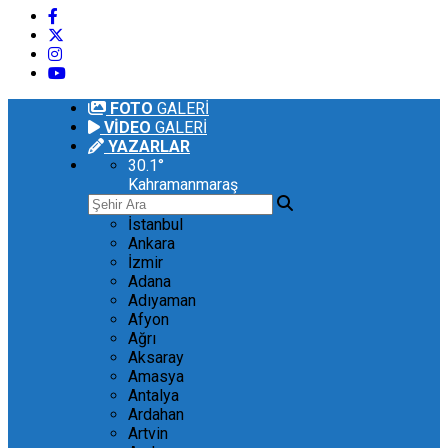
FOTO
GALERİ
VİDEO
GALERİ
YAZARLAR
30.1
°
Kahramanmaraş
İstanbul
Ankara
İzmir
Adana
Adıyaman
Afyon
Ağrı
Aksaray
Amasya
Antalya
Ardahan
Artvin