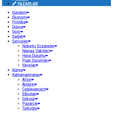
YAZARLAR
Gündem
Ekonomi
Politika
Dünya
Spor
Sağlık
Servisler
Nöbetçi Eczaneler
Namaz Vakitleri
Hava Durumu
Puan Durumları
Yayınlar
Künye
Kahramanmaraş
Afşin
Andırın
Çağlayancerit
Elbistan
Göksun
Pazarcık
Türkoğlu