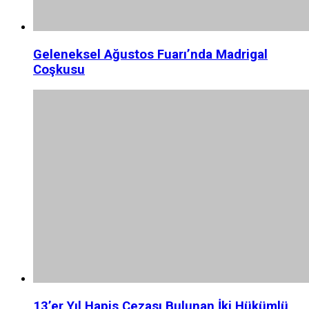
Geleneksel Ağustos Fuarı’nda Madrigal
Coşkusu
13’er Yıl Hapis Cezası Bulunan İki Hükümlü