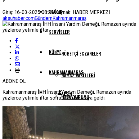
SAĞLIK
Giriş: 16-03-2025 08:29
Kaynak: HABER MERKEZI
aksuhaber.com
Gündem
Kahramanmaraş
SERVISLER
KÜNYE
NÖBETÇI ECZANELER
KAHRAMANMARAŞ
NAMAZ VAKITLERI
ABONE OL
Kahramanmaraş İHH İnsani Yardım Derneği, Ramazan ayında
AFŞIN
HAVA DURUMU
yüzlerce yetimle iftar sofrasında bir araya geldi.
ANDIRIN
PUAN DURUMLARI
ÇAĞLAYANCERIT