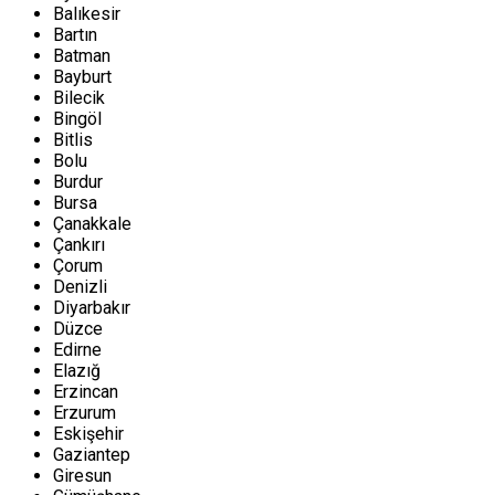
Balıkesir
Bartın
Batman
Bayburt
Bilecik
Bingöl
Bitlis
Bolu
Burdur
Bursa
Çanakkale
Çankırı
Çorum
Denizli
Diyarbakır
Düzce
Edirne
Elazığ
Erzincan
Erzurum
Eskişehir
Gaziantep
Giresun