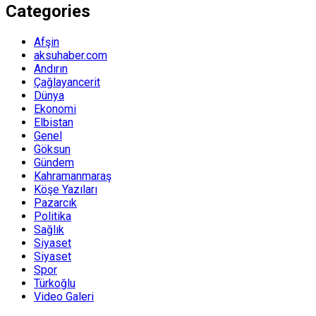
Categories
Afşin
aksuhaber.com
Andırın
Çağlayancerit
Dünya
Ekonomi
Elbistan
Genel
Göksun
Gündem
Kahramanmaraş
Köşe Yazıları
Pazarcık
Politika
Sağlık
Siyaset
Siyaset
Spor
Türkoğlu
Video Galeri