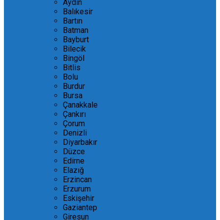
Aydın
Balıkesir
Bartın
Batman
Bayburt
Bilecik
Bingöl
Bitlis
Bolu
Burdur
Bursa
Çanakkale
Çankırı
Çorum
Denizli
Diyarbakır
Düzce
Edirne
Elazığ
Erzincan
Erzurum
Eskişehir
Gaziantep
Giresun