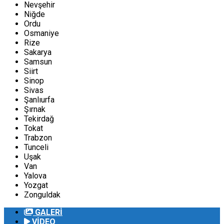
Nevşehir
Niğde
Ordu
Osmaniye
Rize
Sakarya
Samsun
Siirt
Sinop
Sivas
Şanlıurfa
Şırnak
Tekirdağ
Tokat
Trabzon
Tunceli
Uşak
Van
Yalova
Yozgat
Zonguldak
GALERİ
VİDEO