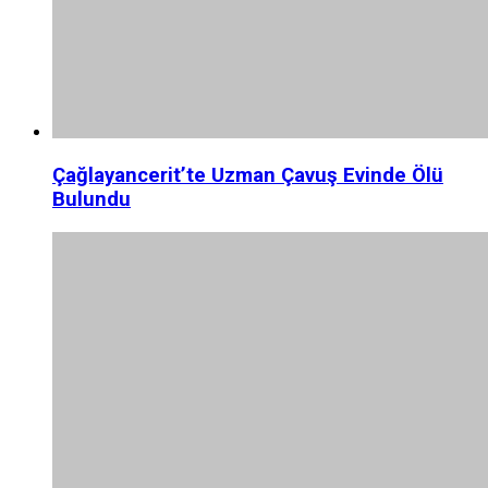
Çağlayancerit’te Uzman Çavuş Evinde Ölü
Bulundu