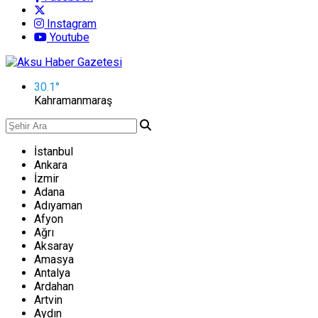
Instagram
Youtube
30.1
°
Kahramanmaraş
İstanbul
Ankara
İzmir
Adana
Adıyaman
Afyon
Ağrı
Aksaray
Amasya
Antalya
Ardahan
Artvin
Aydın