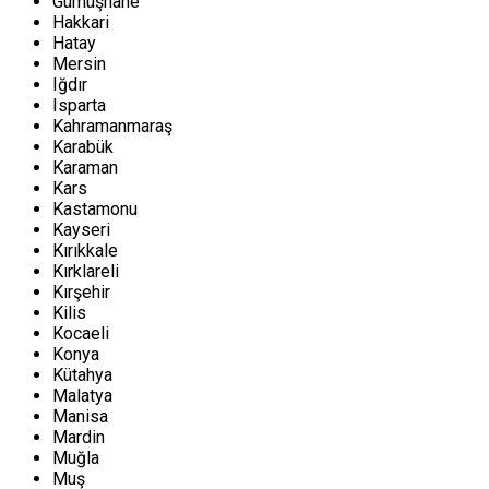
Gümüşhane
Hakkari
Hatay
Mersin
Iğdır
Isparta
Kahramanmaraş
Karabük
Karaman
Kars
Kastamonu
Kayseri
Kırıkkale
Kırklareli
Kırşehir
Kilis
Kocaeli
Konya
Kütahya
Malatya
Manisa
Mardin
Muğla
Muş