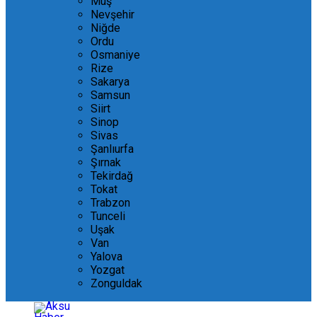
Muş
Nevşehir
Niğde
Ordu
Osmaniye
Rize
Sakarya
Samsun
Siirt
Sinop
Sivas
Şanlıurfa
Şırnak
Tekirdağ
Tokat
Trabzon
Tunceli
Uşak
Van
Yalova
Yozgat
Zonguldak