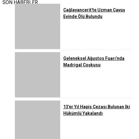
SON HABERLER
Çağlayancerit’te Uzman Çavuş
Evinde Ölü Bulundu
Geleneksel Ağustos Fuarı’nda
Madrigal Coşkusu
13’er Yıl Hapis Cezası Bulunan İki
Hükümlü Yakalandı