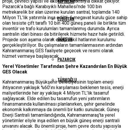
YAYINLAR
proje, çevreci yapısı ve ekonomik katkısıyla dikkat çekiyor.
Pazarcık’a bağlı Karabıyıklı Mahallesi’nde 100 bin
metrekarelik bir alan üzerine kurulan santral, toplamda 140
Milyon TL’lik yatırımla inşa edildi. 6 megavat kurulu güce sahip
ELBISTAN
olan tesiste çift taraflı 10 bin 400 güneş paneli ile birlikte tüm
inventör ve trafo kurulumları tamamlanmış durumda. Ayrıca
santralin idari binası da bitirilerek hizmete hazır hale getirildi.
GÖKSUN
Projede son aşama olarak enerji nakil hatlarının kurulumu
gerçekleştiriliyor. Bu çalışmaların tamamlanmasının ardından
Kahramanmaraş GES faaliyete geçecek ve resmi olarak
hizmet vermeye başlayacak.
PAZARCIK
Yerel Yönetimler Tarafından Şehre Kazandırılan En Büyük
GES Olacak
TÜRKOĞLU
Kahramanmaraş Büyükşehir Belediyesinin toplam enerji
ihtiyacının yaklaşık %60’ını karşılaması beklenen tesis, enerji
maliyetlerinde her ay yaklaşık 4 Milyon TL’lik tasarruf
sağlayacak. Elde edilen bu tasarrufun yeni yatırımların
finansmanında kullanılması planlanırken, şehir genelinde
ekonomik kalkınmaya da önemli bir katkı sunulacak. Güneş
Enerji Santrali tamamlandığında, Kahramanmaraş’ta yerel
yönetimler eliyle inşa edilen en büyük güneş enerji santrali
unvanını alacak. Bu önemli proje, hem çevre dostu yapısıyla