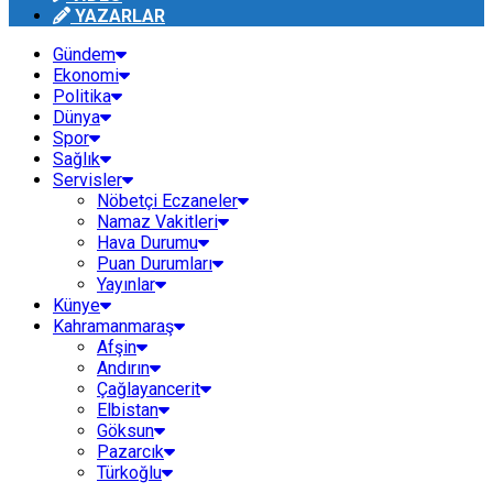
YAZARLAR
Gündem
Ekonomi
Politika
Dünya
Spor
Sağlık
Servisler
Nöbetçi Eczaneler
Namaz Vakitleri
Hava Durumu
Puan Durumları
Yayınlar
Künye
Kahramanmaraş
Afşin
Andırın
Çağlayancerit
Elbistan
Göksun
Pazarcık
Türkoğlu