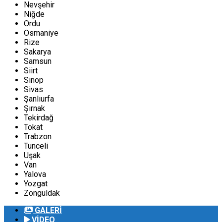
Nevşehir
Niğde
Ordu
Osmaniye
Rize
Sakarya
Samsun
Siirt
Sinop
Sivas
Şanlıurfa
Şırnak
Tekirdağ
Tokat
Trabzon
Tunceli
Uşak
Van
Yalova
Yozgat
Zonguldak
GALERİ
VİDEO