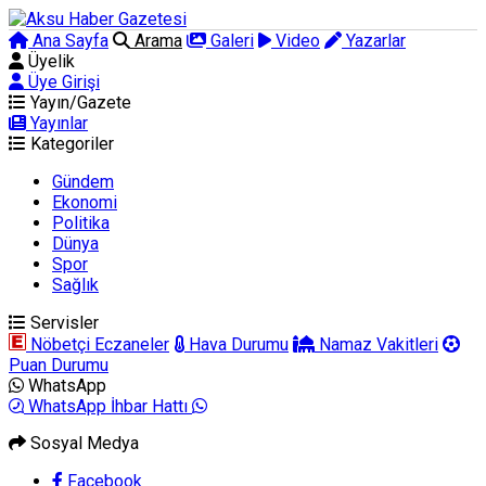
Ana Sayfa
Arama
Galeri
Video
Yazarlar
Üyelik
Üye Girişi
Yayın/Gazete
Yayınlar
Kategoriler
Gündem
Ekonomi
Politika
Dünya
Spor
Sağlık
Servisler
Nöbetçi Eczaneler
Hava Durumu
Namaz Vakitleri
Puan Durumu
WhatsApp
WhatsApp İhbar Hattı
Sosyal Medya
Facebook