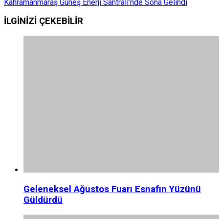
Kahramanmaraş Güneş Enerji Santrali’nde Sona Gelindi
İLGİNİZİ
ÇEKEBİLİR
Geleneksel Ağustos Fuarı Esnafın Yüzünü
Güldürdü