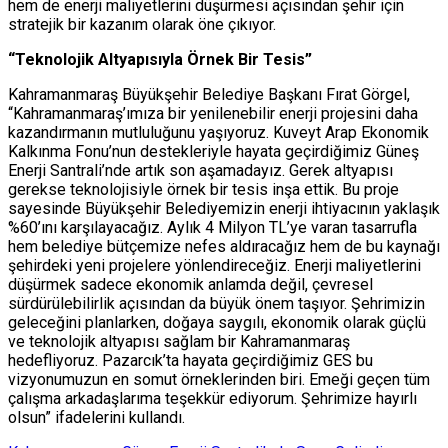
hem de enerji maliyetlerini düşürmesi açısından şehir için
stratejik bir kazanım olarak öne çıkıyor.
“Teknolojik Altyapısıyla Örnek Bir Tesis”
Kahramanmaraş Büyükşehir Belediye Başkanı Fırat Görgel,
“Kahramanmaraş’ımıza bir yenilenebilir enerji projesini daha
kazandırmanın mutluluğunu yaşıyoruz. Kuveyt Arap Ekonomik
Kalkınma Fonu’nun destekleriyle hayata geçirdiğimiz Güneş
Enerji Santrali’nde artık son aşamadayız. Gerek altyapısı
gerekse teknolojisiyle örnek bir tesis inşa ettik. Bu proje
sayesinde Büyükşehir Belediyemizin enerji ihtiyacının yaklaşık
%60’ını karşılayacağız. Aylık 4 Milyon TL’ye varan tasarrufla
hem belediye bütçemize nefes aldıracağız hem de bu kaynağı
şehirdeki yeni projelere yönlendireceğiz. Enerji maliyetlerini
düşürmek sadece ekonomik anlamda değil, çevresel
sürdürülebilirlik açısından da büyük önem taşıyor. Şehrimizin
geleceğini planlarken, doğaya saygılı, ekonomik olarak güçlü
ve teknolojik altyapısı sağlam bir Kahramanmaraş
hedefliyoruz. Pazarcık’ta hayata geçirdiğimiz GES bu
vizyonumuzun en somut örneklerinden biri. Emeği geçen tüm
çalışma arkadaşlarıma teşekkür ediyorum. Şehrimize hayırlı
olsun” ifadelerini kullandı.