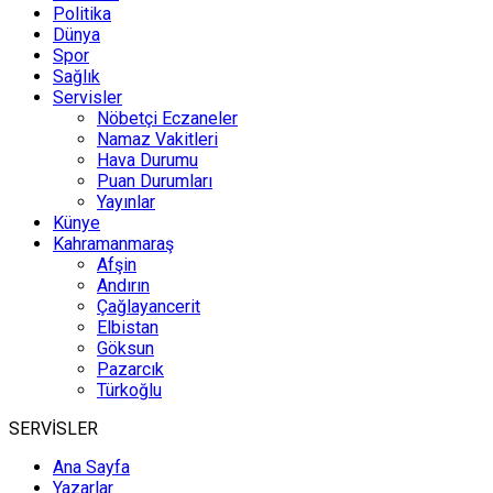
Politika
Dünya
Spor
Sağlık
Servisler
Nöbetçi Eczaneler
Namaz Vakitleri
Hava Durumu
Puan Durumları
Yayınlar
Künye
Kahramanmaraş
Afşin
Andırın
Çağlayancerit
Elbistan
Göksun
Pazarcık
Türkoğlu
SERVİSLER
Ana Sayfa
Yazarlar