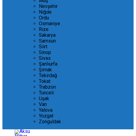
Muş
Nevşehir
Niğde
Ordu
Osmaniye
Rize
Sakarya
Samsun
Siirt
Sinop
Sivas
Şanlıurfa
Şırnak
Tekirdağ
Tokat
Trabzon
Tunceli
Uşak
Van
Yalova
Yozgat
Zonguldak