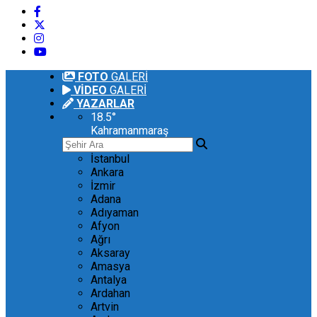
FOTO
GALERİ
VİDEO
GALERİ
YAZARLAR
18.5
°
Kahramanmaraş
İstanbul
Ankara
İzmir
Adana
Adıyaman
Afyon
Ağrı
Aksaray
Amasya
Antalya
Ardahan
Artvin