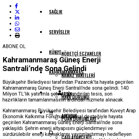
SAĞLIK
SERVISLER
ABONE OL
KÜNYE
NÖBETÇI ECZANELER
Kahramanmaraş Güneş Enerji
Santrali’nde Sona Gelindi
KAHRAMANMARAŞ
NAMAZ VAKITLERI
Büyükşehir Belediyesi tarafından Pazarcık’ta hayata geçirilen
Kahramanmaraş Güneş Enerji Santrali’nde sona gelindi. 140
AFŞIN
Milyon TL’lik yatırımla şehre kazandırılan tesis, son
HAVA DURUMU
hazırlıkların tamamlanmasının ardından hizmete alınacak.
Kahramanmaraş Büyükşehir Belediyesi tarafından Kuveyt Arap
ANDIRIN
Ekonomik Kalkınma Fonu’nun finansal desteğiyle hayata
PUAN DURUMLARI
geçirilen Kahramanmaraş Güneş Enerji Santrali’nde sona
yaklaşıldı. Şehrin enerji altyapısını güçlendirmeyi ve
sürdürülebilir enerji kaynaklarını yaygınlaştırmayı hedefleyen
ÇAĞLAYANCERIT