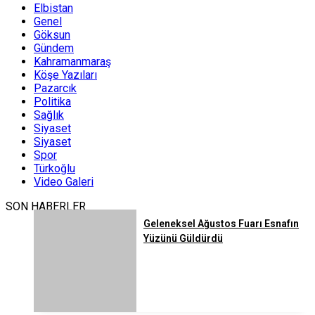
Elbistan
Genel
Göksun
Gündem
Kahramanmaraş
Köşe Yazıları
Pazarcık
Politika
Sağlık
Siyaset
Siyaset
Spor
Türkoğlu
Video Galeri
SON HABERLER
Geleneksel Ağustos Fuarı Esnafın
Yüzünü Güldürdü