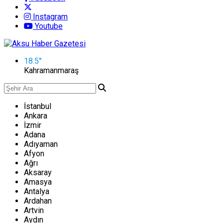
Instagram
Youtube
18.5
°
Kahramanmaraş
İstanbul
Ankara
İzmir
Adana
Adıyaman
Afyon
Ağrı
Aksaray
Amasya
Antalya
Ardahan
Artvin
Aydın