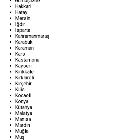
Gümüşhane
Hakkari
Hatay
Mersin
Iğdır
Isparta
Kahramanmaraş
Karabük
Karaman
Kars
Kastamonu
Kayseri
Kırıkkale
Kırklareli
Kırşehir
Kilis
Kocaeli
Konya
Kütahya
Malatya
Manisa
Mardin
Muğla
Muş