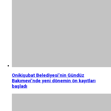
Onikişubat Belediyesi’nin Gündüz
Bakımevi’nde yeni dönemin ön kayıtları
başladı