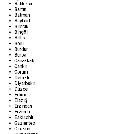
Balıkesir
Bartın
Batman
Bayburt
Bilecik
Bingöl
Bitlis
Bolu
Burdur
Bursa
Çanakkale
Çankırı
Çorum
Denizli
Diyarbakır
Düzce
Edirne
Elazığ
Erzincan
Erzurum
Eskişehir
Gaziantep
Giresun