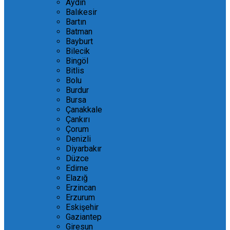
Aydın
Balıkesir
Bartın
Batman
Bayburt
Bilecik
Bingöl
Bitlis
Bolu
Burdur
Bursa
Çanakkale
Çankırı
Çorum
Denizli
Diyarbakır
Düzce
Edirne
Elazığ
Erzincan
Erzurum
Eskişehir
Gaziantep
Giresun