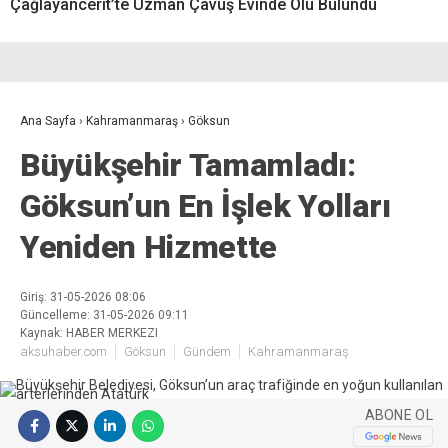
Çağlayancerit’te Uzman Çavuş Evinde Ölü Bulundu
Ana Sayfa
›
Kahramanmaraş
›
Göksun
Büyükşehir Tamamladı:
Göksun’un En İşlek Yolları
Yeniden Hizmette
Giriş: 31-05-2026 08:06
Güncelleme: 31-05-2026 09:11
Kaynak: HABER MERKEZI
aksuhaber.com
Göksun
Gündem
Kahramanmaraş
ABONE OL