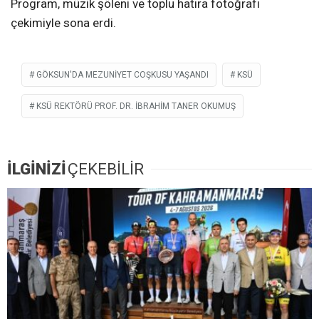
Program, müzik şöleni ve toplu hatıra fotoğrafı
çekimiyle sona erdi.
GÖKSUN'DA MEZUNIYET COŞKUSU YAŞANDI
KSÜ
KSÜ REKTÖRÜ PROF. DR. İBRAHIM TANER OKUMUŞ
İLGİNİZİ
ÇEKEBİLİR