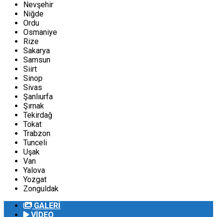
Nevşehir
Niğde
Ordu
Osmaniye
Rize
Sakarya
Samsun
Siirt
Sinop
Sivas
Şanlıurfa
Şırnak
Tekirdağ
Tokat
Trabzon
Tunceli
Uşak
Van
Yalova
Yozgat
Zonguldak
GALERİ
VİDEO