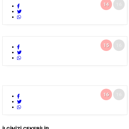
14
16
15
16
16
16
İLGİNİZİ
ÇEKEBİLİR