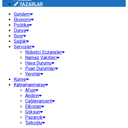
YAZARLAR
Gündem
Ekonomi
Politika
Dünya
Spor
Sağlık
Servisler
Nöbetçi Eczaneler
Namaz Vakitleri
Hava Durumu
Puan Durumları
Yayınlar
Künye
Kahramanmaraş
Afşin
Andırın
Çağlayancerit
Elbistan
Göksun
Pazarcık
Türkoğlu