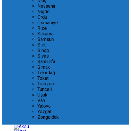
Muş
Nevşehir
Niğde
Ordu
Osmaniye
Rize
Sakarya
Samsun
Siirt
Sinop
Sivas
Şanlıurfa
Şırnak
Tekirdağ
Tokat
Trabzon
Tunceli
Uşak
Van
Yalova
Yozgat
Zonguldak