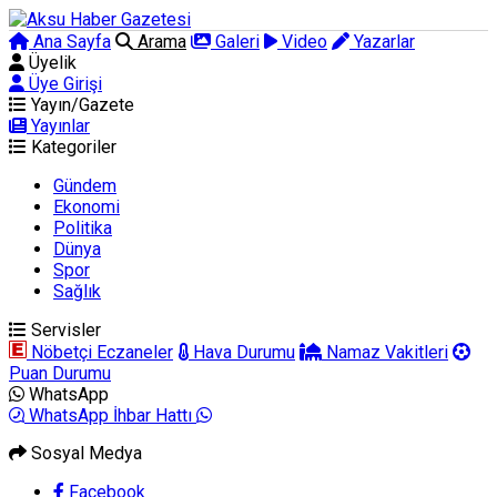
Ana Sayfa
Arama
Galeri
Video
Yazarlar
Üyelik
Üye Girişi
Yayın/Gazete
Yayınlar
Kategoriler
Gündem
Ekonomi
Politika
Dünya
Spor
Sağlık
Servisler
Nöbetçi Eczaneler
Hava Durumu
Namaz Vakitleri
Puan Durumu
WhatsApp
WhatsApp İhbar Hattı
Sosyal Medya
Facebook