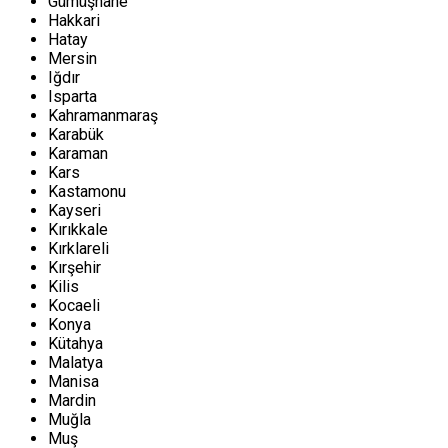
Gümüşhane
Hakkari
Hatay
Mersin
Iğdır
Isparta
Kahramanmaraş
Karabük
Karaman
Kars
Kastamonu
Kayseri
Kırıkkale
Kırklareli
Kırşehir
Kilis
Kocaeli
Konya
Kütahya
Malatya
Manisa
Mardin
Muğla
Muş