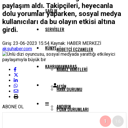
paylaşım aldı. Takipçileri, heyecanla
SAĞLIK
dolu yorumlar yaparken, sosyal medya
kullanıcıları da bu olayın etkisi altına
girdi.
SERVISLER
Giriş: 23-06-2023 15:54
Kaynak: HABER MERKEZİ
KÜNYE
aksuhaber.com
NÖBETÇI ECZANELER
KAHRAMANMARAŞ
NAMAZ VAKITLERI
AFŞIN
HAVA DURUMU
ANDIRIN
ABONE OL
PUAN DURUMLARI
1
16
ÇAĞLAYANCERIT