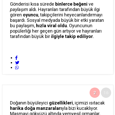
YAYINLAR
Gönderisi kısa sürede
binlerce beğeni
ve
paylaşım
aldı. Hayranları tarafından büyük ilgi
gören
oyuncu
, takipçilerini heyecanlandırmayı
ELBISTAN
başardı. Sosyal medyada büyük bir etki yaratan
bu paylaşım,
hızla viral oldu
. Oyuncunun
popülerliği her geçen gün artıyor ve hayranları
GÖKSUN
tarafından büyük bir
ilgiyle takip ediliyor
.
PAZARCIK
TÜRKOĞLU
2
16
Doğanın büyüleyici
güzellikleri
, içimizi ısıtacak
harika doğa manzaraları
yla bizi kucaklıyor.
Masmavi gökyüzü altında yemyeşil ormanlar,