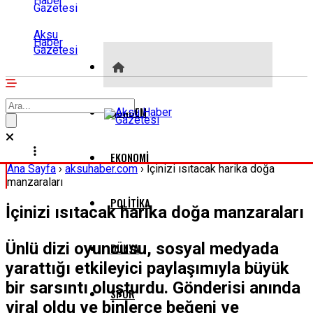
Aksu
Haber
Gazetesi
GÜNDEM
EKONOMI
Ana Sayfa
›
aksuhaber.com
›
İçinizi ısıtacak harika doğa
manzaraları
POLITIKA
İçinizi ısıtacak harika doğa manzaraları
Ünlü dizi oyuncusu, sosyal medyada
DÜNYA
yarattığı etkileyici paylaşımıyla büyük
bir sarsıntı oluşturdu. Gönderisi anında
SPOR
viral oldu ve binlerce beğeni ve