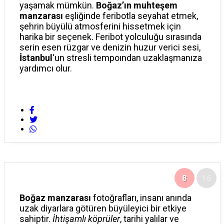
yaşamak mümkün.
Boğaz’ın muhteşem
manzarası
eşliğinde feribotla seyahat etmek,
şehrin büyülü atmosferini hissetmek için
harika bir seçenek. Feribot yolculuğu sırasında
serin esen rüzgar ve denizin huzur verici sesi,
İstanbul
‘un stresli tempoından uzaklaşmanıza
yardımcı olur.
8
16
Boğaz manzarası
fotoğrafları, insanı anında
uzak diyarlara götüren büyüleyici bir etkiye
sahiptir.
İhtişamlı köprüler
, tarihi yalılar ve