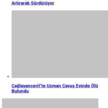
Artırarak Sürdürüyor
Çağlayancerit’te Uzman Çavuş Evinde Ölü
Bulundu