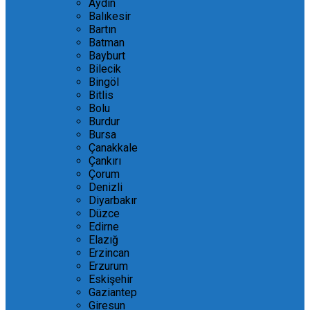
Aydın
Balıkesir
Bartın
Batman
Bayburt
Bilecik
Bingöl
Bitlis
Bolu
Burdur
Bursa
Çanakkale
Çankırı
Çorum
Denizli
Diyarbakır
Düzce
Edirne
Elazığ
Erzincan
Erzurum
Eskişehir
Gaziantep
Giresun