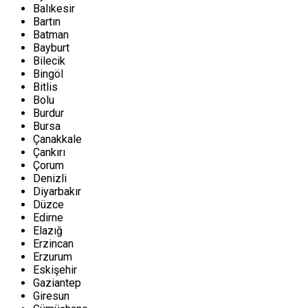
Balıkesir
Bartın
Batman
Bayburt
Bilecik
Bingöl
Bitlis
Bolu
Burdur
Bursa
Çanakkale
Çankırı
Çorum
Denizli
Diyarbakır
Düzce
Edirne
Elazığ
Erzincan
Erzurum
Eskişehir
Gaziantep
Giresun