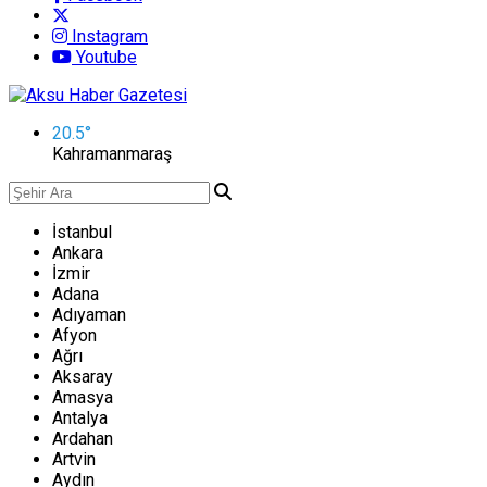
Instagram
Youtube
20.5
°
Kahramanmaraş
İstanbul
Ankara
İzmir
Adana
Adıyaman
Afyon
Ağrı
Aksaray
Amasya
Antalya
Ardahan
Artvin
Aydın