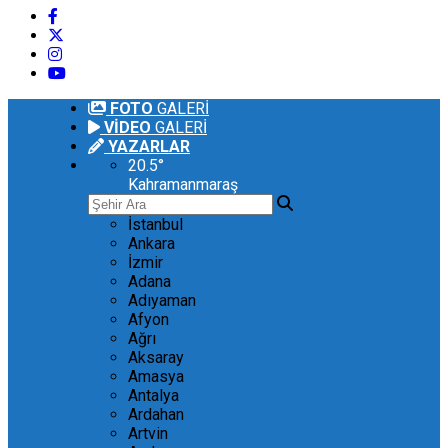
FOTO
GALERİ
VİDEO
GALERİ
YAZARLAR
20.5
°
Kahramanmaraş
İstanbul
Ankara
İzmir
Adana
Adıyaman
Afyon
Ağrı
Aksaray
Amasya
Antalya
Ardahan
Artvin