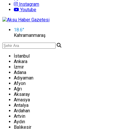
Instagram
Youtube
18.6
°
Kahramanmaraş
İstanbul
Ankara
İzmir
Adana
Adıyaman
Afyon
Ağrı
Aksaray
Amasya
Antalya
Ardahan
Artvin
Aydın
Balıkesir