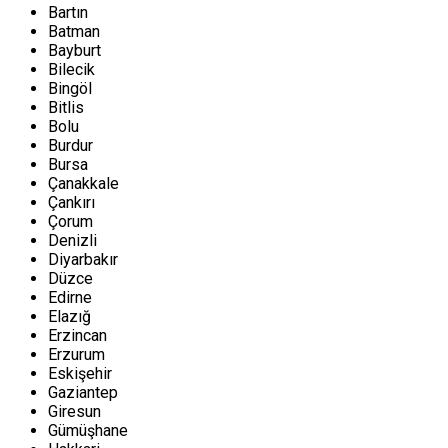
Bartın
Batman
Bayburt
Bilecik
Bingöl
Bitlis
Bolu
Burdur
Bursa
Çanakkale
Çankırı
Çorum
Denizli
Diyarbakır
Düzce
Edirne
Elazığ
Erzincan
Erzurum
Eskişehir
Gaziantep
Giresun
Gümüşhane