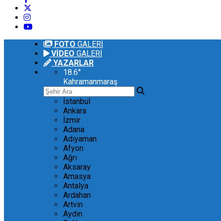
FOTO
GALERİ
VİDEO
GALERİ
YAZARLAR
18.6
°
Kahramanmaraş
İstanbul
Ankara
İzmir
Adana
Adıyaman
Afyon
Ağrı
Aksaray
Amasya
Antalya
Ardahan
Artvin
Aydın