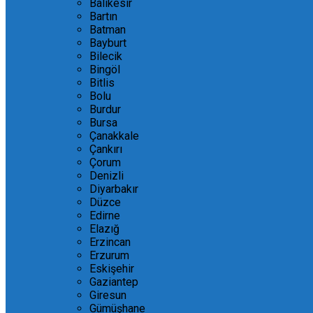
Balıkesir
Bartın
Batman
Bayburt
Bilecik
Bingöl
Bitlis
Bolu
Burdur
Bursa
Çanakkale
Çankırı
Çorum
Denizli
Diyarbakır
Düzce
Edirne
Elazığ
Erzincan
Erzurum
Eskişehir
Gaziantep
Giresun
Gümüşhane