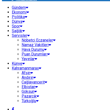
Gündem
Ekonomi
Politika
Dünya
Spor
Sağlık
Servisler
Nöbetçi Eczaneler
Namaz Vakitleri
Hava Durumu
Puan Durumları
Yayınlar
Künye
Kahramanmaraş
Afşin
Andırın
Çağlayancerit
Elbistan
Göksun
Pazarcık
Türkoğlu