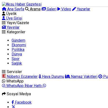
Ana Sayfa
Arama
Galeri
Video
Yazarlar
Üyelik
Üye Girişi
Yayın/Gazete
Yayınlar
Kategoriler
Gündem
Ekonomi
Politika
Dünya
Spor
Sağlık
Servisler
Nöbetçi Eczaneler
Hava Durumu
Namaz Vakitleri
Pu
WhatsApp
WhatsApp İhbar Hattı
Sosyal Medya
Facebook