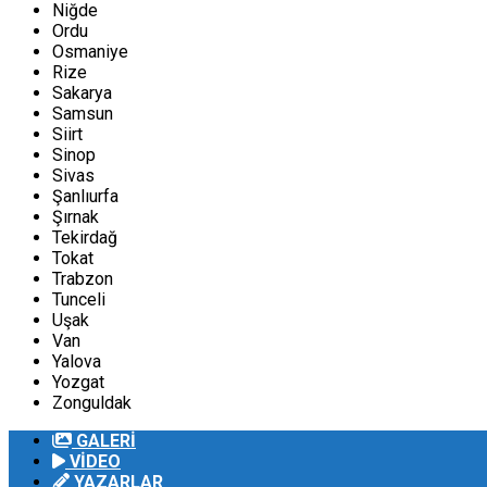
Niğde
Ordu
Osmaniye
Rize
Sakarya
Samsun
Siirt
Sinop
Sivas
Şanlıurfa
Şırnak
Tekirdağ
Tokat
Trabzon
Tunceli
Uşak
Van
Yalova
Yozgat
Zonguldak
GALERİ
VİDEO
YAZARLAR