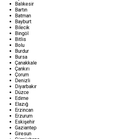
Balıkesir
Bartın
Batman
Bayburt
Bilecik
Bingöl
Bitlis
Bolu
Burdur
Bursa
Çanakkale
Çankırı
Çorum
Denizli
Diyarbakır
Düzce
Edirne
Elazığ
Erzincan
Erzurum
Eskişehir
Gaziantep
Giresun