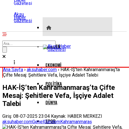
Aksu
Haber
Gazetesi
GÜNDEM
EKONOMI
Ana Sayfa
›
aksuhaber.com
›
HAK-İŞ’ten Kahramanmaraş’ta
Çifte Mesaj: Şehitlere Vefa, İşçiye Adalet Talebi
POLITIKA
HAK-İŞ’ten Kahramanmaraş’ta Çifte
Mesaj: Şehitlere Vefa, İşçiye Adalet
DÜNYA
Talebi
Giriş: 08-07-2025 23:04
Kaynak: HABER MERKEZI
SPOR
aksuhaber.com
Genel
Gündem
Kahramanmaraş