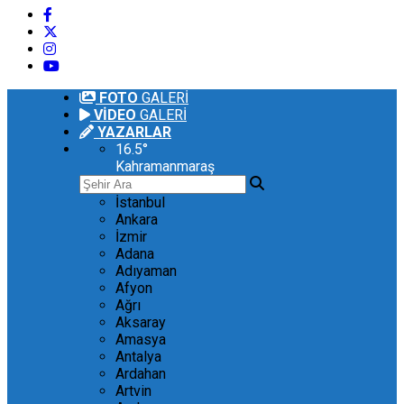
FOTO
GALERİ
VİDEO
GALERİ
YAZARLAR
16.5
°
Kahramanmaraş
İstanbul
Ankara
İzmir
Adana
Adıyaman
Afyon
Ağrı
Aksaray
Amasya
Antalya
Ardahan
Artvin