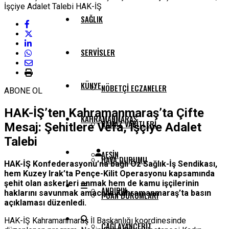
SAĞLIK
SERVISLER
KÜNYE
NÖBETÇI ECZANELER
ABONE OL
HAK-İŞ’ten Kahramanmaraş’ta Çifte
KAHRAMANMARAŞ
NAMAZ VAKITLERI
Mesaj: Şehitlere Vefa, İşçiye Adalet
Talebi
AFŞIN
HAVA DURUMU
HAK-İŞ Konfederasyonu’na bağlı Öz Sağlık-İş Sendikası,
hem Kuzey Irak’ta Pençe-Kilit Operasyonu kapsamında
şehit olan askerleri anmak hem de kamu işçilerinin
ANDIRIN
haklarını savunmak amacıyla Kahramanmaraş’ta basın
PUAN DURUMLARI
açıklaması düzenledi.
HAK-İŞ Kahramanmaraş İl Başkanlığı koordinesinde
ÇAĞLAYANCERIT