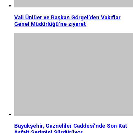
Vali Ünlüer ve Başkan Görgel’den Vakıflar
Genel Müdürlüğü’ne ziyaret
Büyükşehir, Gazneliler Caddesi’nde Son Kat
Asfalt Serimini Sürdürüyor