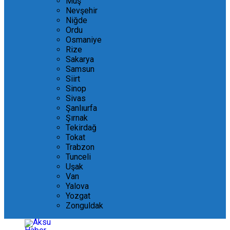
Muş
Nevşehir
Niğde
Ordu
Osmaniye
Rize
Sakarya
Samsun
Siirt
Sinop
Sivas
Şanlıurfa
Şırnak
Tekirdağ
Tokat
Trabzon
Tunceli
Uşak
Van
Yalova
Yozgat
Zonguldak