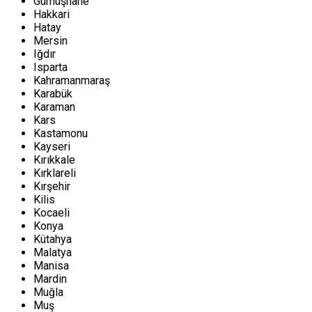
Gümüşhane
Hakkari
Hatay
Mersin
Iğdır
Isparta
Kahramanmaraş
Karabük
Karaman
Kars
Kastamonu
Kayseri
Kırıkkale
Kırklareli
Kırşehir
Kilis
Kocaeli
Konya
Kütahya
Malatya
Manisa
Mardin
Muğla
Muş