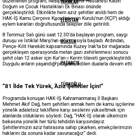
düzenlenen program, Necip Fazıl Şehir Hastanesi Kadın
YAYINLAR
Doğum ve Çocuk Hastalıkları Ek Binası önünde
gerçekleştirildi. Etkinlikte hem aziz şehitler anıldı hem de
HAK-İŞ Kamu Çerçeve Koordinasyon Kurulu’nun (KÇP) aldığı
ELBISTAN
eylem kararları doğrultusunda talepler dile getirildi.
8 Temmuz Salı günü saat 12.30’da başlayan program, saygı
duruşu ve İstiklal Marşı’nın okunmasıyla başladı. Ardından,
GÖKSUN
Pençe-Kilit Harekâtı kapsamında Kuzey Irak’ta bir mağarada
gerçekleşen operasyonda metan gazı zehirlenmesi sonucu
şehit olan 12 asker için Kur’an-ı Kerim tilaveti gerçekleştirildi.
PAZARCIK
Duygulu anların yaşandığı program, edilen dualarla devam etti.
TÜRKOĞLU
“81 İlde Tek Yürek, Aziz Şehitler İçin!”
Programda konuşan HAK-İŞ Kahramanmaraş İl Başkanı
Mehmet Akif Dağ, hem şehitleri anmak hem de kamu işçilerine
yönelik adaletsiz tekliflere karşı seslerini yükseltmek için
alanlarda olduklarını söyledi. Dağ, “HAK-İŞ olarak ülkemizin
bekasına yönelik her türlü tehdidin karşısındayız.
Şehitlerimizin aziz hatırasına sahip çıkarken, emekçilerimizin
haklarını da sonuna kadar savunacağız” dedi.