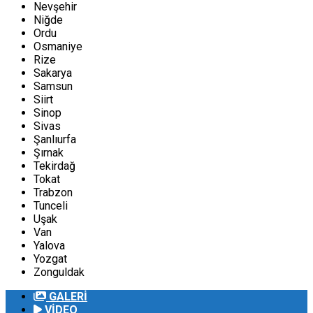
Nevşehir
Niğde
Ordu
Osmaniye
Rize
Sakarya
Samsun
Siirt
Sinop
Sivas
Şanlıurfa
Şırnak
Tekirdağ
Tokat
Trabzon
Tunceli
Uşak
Van
Yalova
Yozgat
Zonguldak
GALERİ
VİDEO