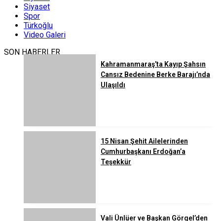
Siyaset
Spor
Türkoğlu
Video Galeri
SON HABERLER
Kahramanmaraş’ta Kayıp Şahsın
Cansız Bedenine Berke Barajı’nda
Ulaşıldı
15 Nisan Şehit Ailelerinden
Cumhurbaşkanı Erdoğan’a
Teşekkür
Vali Ünlüer ve Başkan Görgel’den