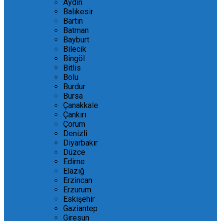
Aydın
Balıkesir
Bartın
Batman
Bayburt
Bilecik
Bingöl
Bitlis
Bolu
Burdur
Bursa
Çanakkale
Çankırı
Çorum
Denizli
Diyarbakır
Düzce
Edirne
Elazığ
Erzincan
Erzurum
Eskişehir
Gaziantep
Giresun