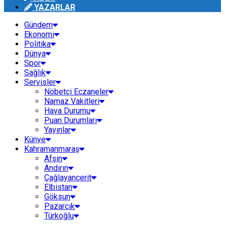
YAZARLAR
Gündem
Ekonomi
Politika
Dünya
Spor
Sağlık
Servisler
Nöbetçi Eczaneler
Namaz Vakitleri
Hava Durumu
Puan Durumları
Yayınlar
Künye
Kahramanmaraş
Afşin
Andırın
Çağlayancerit
Elbistan
Göksun
Pazarcık
Türkoğlu