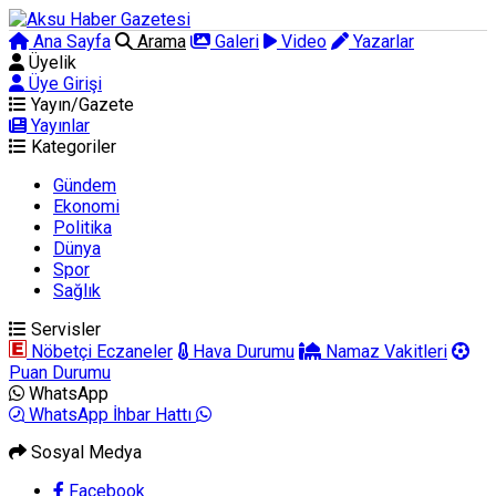
Ana Sayfa
Arama
Galeri
Video
Yazarlar
Üyelik
Üye Girişi
Yayın/Gazete
Yayınlar
Kategoriler
Gündem
Ekonomi
Politika
Dünya
Spor
Sağlık
Servisler
Nöbetçi Eczaneler
Hava Durumu
Namaz Vakitleri
Puan Durumu
WhatsApp
WhatsApp İhbar Hattı
Sosyal Medya
Facebook