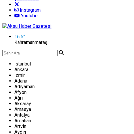
Instagram
Youtube
16.5
°
Kahramanmaraş
İstanbul
Ankara
İzmir
Adana
Adıyaman
Afyon
Ağrı
Aksaray
Amasya
Antalya
Ardahan
Artvin
Aydın