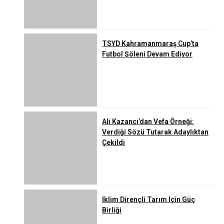
TSYD Kahramanmaraş Cup’ta
Futbol Şöleni Devam Ediyor
Ali Kazancı’dan Vefa Örneği:
Verdiği Sözü Tutarak Adaylıktan
Çekildi
İklim Dirençli Tarım İçin Güç
Birliği