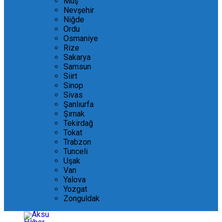
Muş
Nevşehir
Niğde
Ordu
Osmaniye
Rize
Sakarya
Samsun
Siirt
Sinop
Sivas
Şanlıurfa
Şırnak
Tekirdağ
Tokat
Trabzon
Tunceli
Uşak
Van
Yalova
Yozgat
Zonguldak