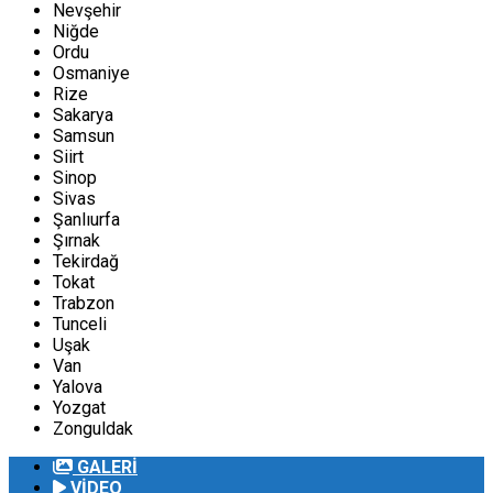
Nevşehir
Niğde
Ordu
Osmaniye
Rize
Sakarya
Samsun
Siirt
Sinop
Sivas
Şanlıurfa
Şırnak
Tekirdağ
Tokat
Trabzon
Tunceli
Uşak
Van
Yalova
Yozgat
Zonguldak
GALERİ
VİDEO