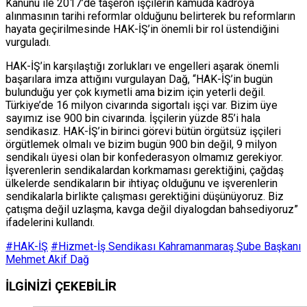
Kanunu ile 2017’de taşeron işçilerin kamuda kadroya
alınmasının tarihi reformlar olduğunu belirterek bu reformların
hayata geçirilmesinde HAK-İŞ’in önemli bir rol üstendiğini
vurguladı.
HAK-İŞ’in karşılaştığı zorlukları ve engelleri aşarak önemli
başarılara imza attığını vurgulayan Dağ, “HAK-İŞ’in bugün
bulunduğu yer çok kıymetli ama bizim için yeterli değil.
Türkiye’de 16 milyon civarında sigortalı işçi var. Bizim üye
sayımız ise 900 bin civarında. İşçilerin yüzde 85’i hala
sendikasız. HAK-İŞ’in birinci görevi bütün örgütsüz işçileri
örgütlemek olmalı ve bizim bugün 900 bin değil, 9 milyon
sendikalı üyesi olan bir konfederasyon olmamız gerekiyor.
İşverenlerin sendikalardan korkmaması gerektiğini, çağdaş
ülkelerde sendikaların bir ihtiyaç olduğunu ve işverenlerin
sendikalarla birlikte çalışması gerektiğini düşünüyoruz. Biz
çatışma değil uzlaşma, kavga değil diyalogdan bahsediyoruz”
ifadelerini kullandı.
#HAK-İŞ
#Hizmet-İş Sendikası Kahramanmaraş Şube Başkanı
Mehmet Akif Dağ
İLGİNİZİ
ÇEKEBİLİR