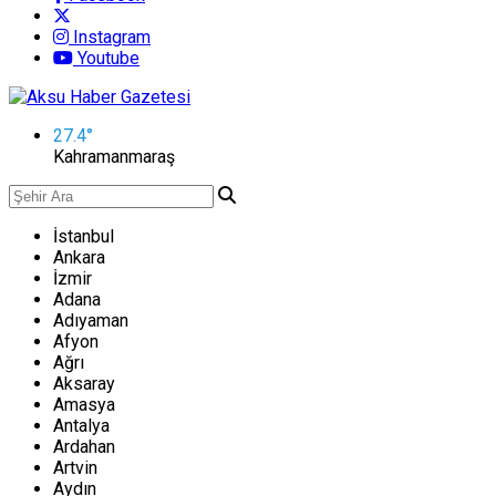
Instagram
Youtube
27.4
°
Kahramanmaraş
İstanbul
Ankara
İzmir
Adana
Adıyaman
Afyon
Ağrı
Aksaray
Amasya
Antalya
Ardahan
Artvin
Aydın