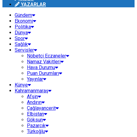
YAZARLAR
Gündem
Ekonomi
Politika
Dünya
Spor
Sağlık
Servisler
Nöbetçi Eczaneler
Namaz Vakitleri
Hava Durumu
Puan Durumları
Yayınlar
Künye
Kahramanmaraş
Afşin
Andırın
Çağlayancerit
Elbistan
Göksun
Pazarcık
Türkoğlu