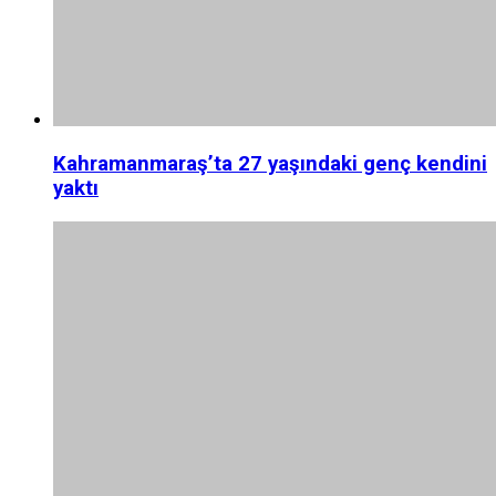
Kahramanmaraş’ta 27 yaşındaki genç kendini
yaktı