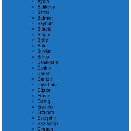
Aydın
Balıkesir
Bartın
Batman
Bayburt
Bilecik
Bingöl
Bitlis
Bolu
Burdur
Bursa
Çanakkale
Çankırı
Çorum
Denizli
Diyarbakır
Düzce
Edirne
Elazığ
Erzincan
Erzurum
Eskişehir
Gaziantep
Giresun