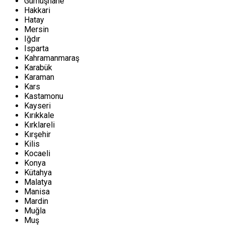
Gümüşhane
Hakkari
Hatay
Mersin
Iğdır
Isparta
Kahramanmaraş
Karabük
Karaman
Kars
Kastamonu
Kayseri
Kırıkkale
Kırklareli
Kırşehir
Kilis
Kocaeli
Konya
Kütahya
Malatya
Manisa
Mardin
Muğla
Muş