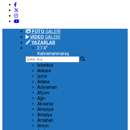
FOTO
GALERİ
VİDEO
GALERİ
YAZARLAR
27.4
°
Kahramanmaraş
İstanbul
Ankara
İzmir
Adana
Adıyaman
Afyon
Ağrı
Aksaray
Amasya
Antalya
Ardahan
Artvin