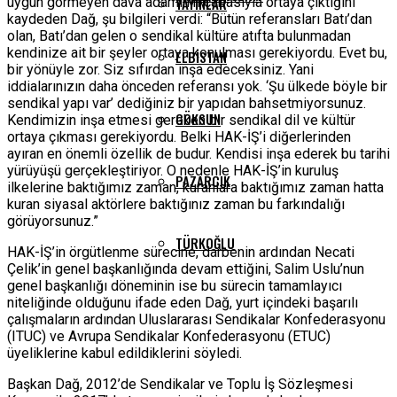
uygun görmeyen dava adamının çabasıyla ortaya çıktığını
YAYINLAR
kaydeden Dağ, şu bilgileri verdi: “Bütün referansları Batı’dan
olan, Batı’dan gelen o sendikal kültüre atıfta bulunmadan
kendinize ait bir şeyler ortaya konulması gerekiyordu. Evet bu,
ELBISTAN
bir yönüyle zor. Siz sıfırdan inşa edeceksiniz. Yani
iddialarınızın daha önceden referansı yok. ‘Şu ülkede böyle bir
sendikal yapı var’ dediğiniz bir yapıdan bahsetmiyorsunuz.
GÖKSUN
Kendimizin inşa etmesi gereken bir sendikal dil ve kültür
ortaya çıkması gerekiyordu. Belki HAK-İŞ’i diğerlerinden
ayıran en önemli özellik de budur. Kendisi inşa ederek bu tarihi
yürüyüşü gerçekleştiriyor. O nedenle HAK-İŞ’in kuruluş
PAZARCIK
ilkelerine baktığımız zaman, kuranlara baktığımız zaman hatta
kuran siyasal aktörlere baktığınız zaman bu farkındalığı
görüyorsunuz.”
TÜRKOĞLU
HAK-İŞ’in örgütlenme sürecine, darbenin ardından Necati
Çelik’in genel başkanlığında devam ettiğini, Salim Uslu’nun
genel başkanlığı döneminin ise bu sürecin tamamlayıcı
niteliğinde olduğunu ifade eden Dağ, yurt içindeki başarılı
çalışmaların ardından Uluslararası Sendikalar Konfederasyonu
(ITUC) ve Avrupa Sendikalar Konfederasyonu (ETUC)
üyeliklerine kabul edildiklerini söyledi.
Başkan Dağ, 2012’de Sendikalar ve Toplu İş Sözleşmesi