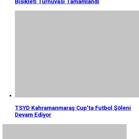
Bisikleti Turnuvası Tamamlandı
TSYD Kahramanmaraş Cup’ta Futbol Şöleni
Devam Ediyor