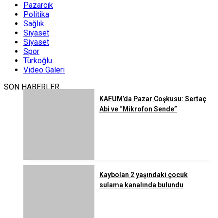
Pazarcık
Politika
Sağlık
Siyaset
Siyaset
Spor
Türkoğlu
Video Galeri
SON HABERLER
KAFUM’da Pazar Coşkusu: Sertaç
Abi ve “Mikrofon Sende”
Kaybolan 2 yaşındaki çocuk
sulama kanalında bulundu