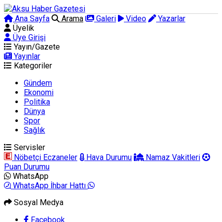
Ana Sayfa
Arama
Galeri
Video
Yazarlar
Üyelik
Üye Girişi
Yayın/Gazete
Yayınlar
Kategoriler
Gündem
Ekonomi
Politika
Dünya
Spor
Sağlık
Servisler
Nöbetçi Eczaneler
Hava Durumu
Namaz Vakitleri
Puan Durumu
WhatsApp
WhatsApp İhbar Hattı
Sosyal Medya
Facebook