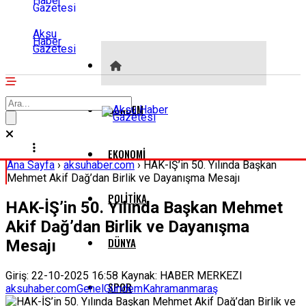
Aksu
Haber
Gazetesi
GÜNDEM
EKONOMI
Ana Sayfa
›
aksuhaber.com
›
HAK-İŞ’in 50. Yılında Başkan
Mehmet Akif Dağ’dan Birlik ve Dayanışma Mesajı
POLITIKA
HAK-İŞ’in 50. Yılında Başkan Mehmet
Akif Dağ’dan Birlik ve Dayanışma
DÜNYA
Mesajı
Giriş: 22-10-2025 16:58
Kaynak: HABER MERKEZI
SPOR
aksuhaber.com
Genel
Gündem
Kahramanmaraş