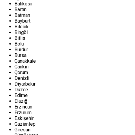
Balıkesir
Bartın
Batman
Bayburt
Bilecik
Bingöl
Bitlis
Bolu
Burdur
Bursa
Çanakkale
Çankırı
Çorum
Denizli
Diyarbakır
Düzce
Edirne
Elazığ
Erzincan
Erzurum
Eskişehir
Gaziantep
Giresun