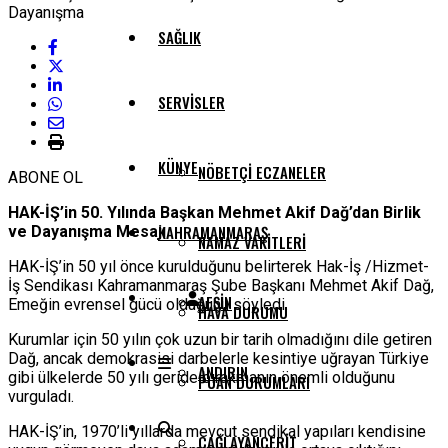
SAĞLIK
SERVISLER
KÜNYE
NÖBETÇI ECZANELER
ABONE OL
HAK-İŞ’in 50. Yılında Başkan Mehmet Akif Dağ’dan Birlik
KAHRAMANMARAŞ
ve Dayanışma Mesajı
NAMAZ VAKITLERI
HAK-İŞ’in 50 yıl önce kurulduğunu belirterek Hak-İş /Hizmet-
İş Sendikası Kahramanmaraş Şube Başkanı Mehmet Akif Dağ,
AFŞIN
Emeğin evrensel gücü olduğunu söyledi.
HAVA DURUMU
Kurumlar için 50 yılın çok uzun bir tarih olmadığını dile getiren
Dağ, ancak demokrasisi darbelerle kesintiye uğrayan Türkiye
ANDIRIN
gibi ülkelerde 50 yılı geride bırakmanın önemli olduğunu
PUAN DURUMLARI
vurguladı.
HAK-İŞ’in, 1970’li yıllarda mevcut sendikal yapıları kendisine
ÇAĞLAYANCERIT