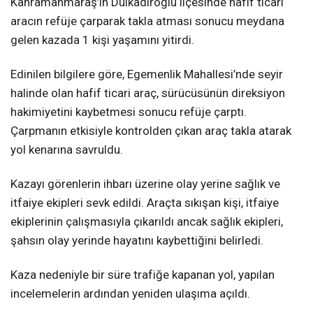
Kahramanmaraş’ın Dulkadiroğlu ilçesinde hafif ticari
aracın refüje çarparak takla atması sonucu meydana
KAHRAMANMARAŞ
gelen kazada 1 kişi yaşamını yitirdi.
Edinilen bilgilere göre, Egemenlik Mahallesi’nde seyir
WhatsApp İhbar
halinde olan hafif ticari araç, sürücüsünün direksiyon
Hattı
hakimiyetini kaybetmesi sonucu refüje çarptı.
Çarpmanın etkisiyle kontrolden çıkan araç takla atarak
yol kenarına savruldu.
Facebook
Kazayı görenlerin ihbarı üzerine olay yerine sağlık ve
itfaiye ekipleri sevk edildi. Araçta sıkışan kişi, itfaiye
ekiplerinin çalışmasıyla çıkarıldı ancak sağlık ekipleri,
şahsın olay yerinde hayatını kaybettiğini belirledi.
Instagram
Kaza nedeniyle bir süre trafiğe kapanan yol, yapılan
Youtube
incelemelerin ardından yeniden ulaşıma açıldı.