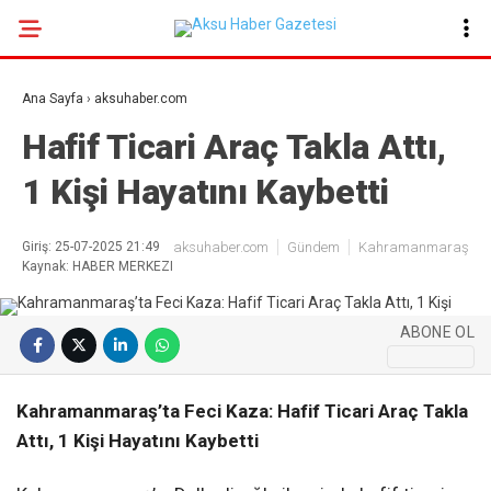
30.8
°
KAHRAMANMARAŞ
Ana Sayfa
›
aksuhaber.com
GALERİ
VİDEO
YAZARLAR
Hafif Ticari Araç Takla Attı,
1 Kişi Hayatını Kaybetti
GÜNDEM
EKONOMI
Giriş: 25-07-2025 21:49
aksuhaber.com
Gündem
Kahramanmaraş
Kaynak: HABER MERKEZI
POLITIKA
DÜNYA
ABONE OL
SPOR
SAĞLIK
Kahramanmaraş’ta Feci Kaza: Hafif Ticari Araç Takla
Attı, 1 Kişi Hayatını Kaybetti
SERVISLER
KÜNYE