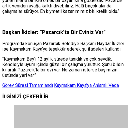
yönetimlerle birlikte örnek bir dayanışma gösterdik. Pazarcık
artık yeniden ayağa kalktı diyebiliriz. Hâlâ birçok alanda
çalışmalar sürüyor. En kıymetli kazanımımız birliktelik oldu.”
Başkan İkizler: “Pazarcık’ta Bir Eviniz Var”
Programda konuşan Pazarcık Belediye Başkanı Haydar İkizler
ise Kaymakam Kaya’ya teşekkür ederek şu ifadeleri kullandı:
“Kaymakam Bey’i 12 aylık sürede tanıdık ve çok sevdik.
Kendisiyle uyum içinde güzel bir çalışma yürüttük. Şunu bilsin
ki, artık Pazarcık’ta bir evi var. Ne zaman isterse başımızın
üstünde yeri var.”
Görev Süresi Tamamlandı
Kaymakam Kaya’ya Anlamlı Veda
İLGİNİZİ
ÇEKEBİLİR