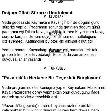
YAYINLAR
Doğum Günü Sürprizi Unutulmadı
ELBISTAN
Veda gecesinde Kaymakam Kaya için bir de doğum günü
sürprizi yapıldı. Programın sonunda getirilen doğum günü
pastasını eşi Dilara Kaya ile birlikte kesen Kaymakam Kaya,
GÖKSUN
sürpriz karşısında hem duygulandı hem de mutluluğunu
gizleyemedi. Katılımcılar bu özel anı alkışlarla kutladı.
Yemek sonrası Kaymakam Kaya ve eşi, masaları tek tek
PAZARCIK
gezerek konuklarla vedalaştı. Bu anlarda zaman zaman
duygusal anlar yaşandı.
TÜRKOĞLU
“Pazarcık’ta Herkese Bir Teşekkür Borçluyum”
Veda programında bir konuşma yapan Kaymakam Muhammet
Kaya, Pazarcık’ta görev yapmaktan onur duyduğunu ifade
ederek şu sözlerle teşekkür etti:
“Pazarcık’ta geçirdiğim süre boyunca sizlerle birlikte
çalışmaktan büyük onur duydum. Burası hem doğası hem