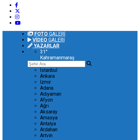
FOTO
GALERİ
VİDEO
GALERİ
YAZARLAR
31
°
Kahramanmaraş
İstanbul
Ankara
İzmir
Adana
Adıyaman
Afyon
Ağrı
Aksaray
Amasya
Antalya
Ardahan
Artvin