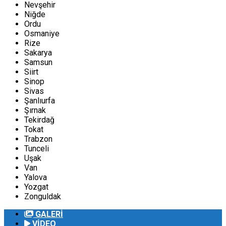
Nevşehir
Niğde
Ordu
Osmaniye
Rize
Sakarya
Samsun
Siirt
Sinop
Sivas
Şanlıurfa
Şırnak
Tekirdağ
Tokat
Trabzon
Tunceli
Uşak
Van
Yalova
Yozgat
Zonguldak
GALERİ
VİDEO