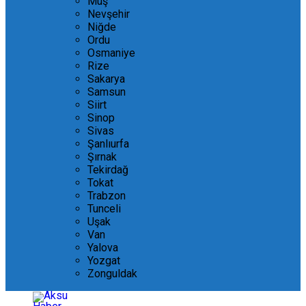
Muş
Nevşehir
Niğde
Ordu
Osmaniye
Rize
Sakarya
Samsun
Siirt
Sinop
Sivas
Şanlıurfa
Şırnak
Tekirdağ
Tokat
Trabzon
Tunceli
Uşak
Van
Yalova
Yozgat
Zonguldak