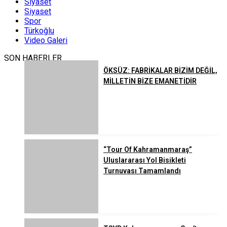
Siyaset
Siyaset
Spor
Türkoğlu
Video Galeri
SON HABERLER
ÖKSÜZ: FABRİKALAR BİZİM DEĞİL,
MİLLETİN BİZE EMANETİDİR
“Tour Of Kahramanmaraş”
Uluslararası Yol Bisikleti
Turnuvası Tamamlandı