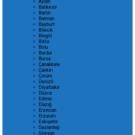
Aydın
Balıkesir
Bartın
Batman
Bayburt
Bilecik
Bingöl
Bitlis
Bolu
Burdur
Bursa
Çanakkale
Çankırı
Çorum
Denizli
Diyarbakır
Düzce
Edirne
Elazığ
Erzincan
Erzurum
Eskişehir
Gaziantep
Giresun