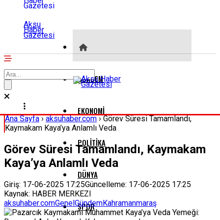
Aksu
Haber
Gazetesi
GÜNDEM
EKONOMI
Ana Sayfa
›
aksuhaber.com
›
Görev Süresi Tamamlandı,
Kaymakam Kaya’ya Anlamlı Veda
POLITIKA
Görev Süresi Tamamlandı, Kaymakam
Kaya’ya Anlamlı Veda
DÜNYA
Giriş: 17-06-2025 17:25
Güncelleme: 17-06-2025 17:25
Kaynak: HABER MERKEZI
aksuhaber.com
Genel
Gündem
Kahramanmaraş
SPOR