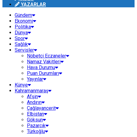
YAZARLAR
Gündem
Ekonomi
Politika
Dünya
Spor
Sağlık
Servisler
Nöbetçi Eczaneler
Namaz Vakitleri
Hava Durumu
Puan Durumları
Yayınlar
Künye
Kahramanmaraş
Afşin
Andırın
Çağlayancerit
Elbistan
Göksun
Pazarcık
Türkoğlu