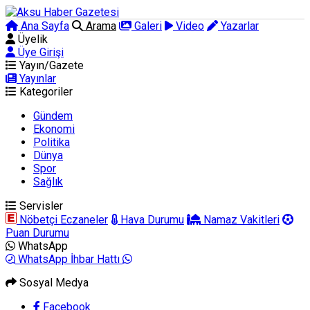
Ana Sayfa
Arama
Galeri
Video
Yazarlar
Üyelik
Üye Girişi
Yayın/Gazete
Yayınlar
Kategoriler
Gündem
Ekonomi
Politika
Dünya
Spor
Sağlık
Servisler
Nöbetçi Eczaneler
Hava Durumu
Namaz Vakitleri
Puan Durumu
WhatsApp
WhatsApp İhbar Hattı
Sosyal Medya
Facebook