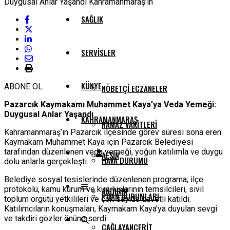
SAĞLIK
SERVISLER
KÜNYE
ABONE OL
NÖBETÇI ECZANELER
Pazarcık Kaymakamı Muhammet Kaya’ya Veda Yemeği:
Duygusal Anlar Yaşandı
KAHRAMANMARAŞ
NAMAZ VAKITLERI
Kahramanmaraş’ın Pazarcık ilçesinde görev süresi sona eren
Kaymakam Muhammet Kaya için Pazarcık Belediyesi
tarafından düzenlenen veda yemeği, yoğun katılımla ve duygu
AFŞIN
HAVA DURUMU
dolu anlarla gerçekleşti.
Belediye sosyal tesislerinde düzenlenen programa; ilçe
protokolü, kamu kurum ve kuruluşlarının temsilcileri, sivil
ANDIRIN
PUAN DURUMLARI
toplum örgütü yetkilileri ve çok sayıda davetli katıldı.
Katılımcıların konuşmaları, Kaymakam Kaya’ya duyulan sevgi
ve takdiri gözler önüne serdi.
ÇAĞLAYANCERIT