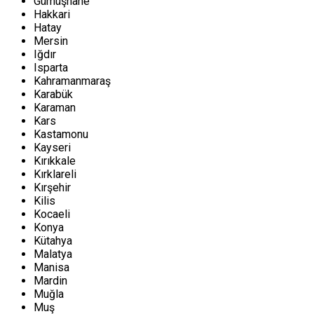
Gümüşhane
Hakkari
Hatay
Mersin
Iğdır
Isparta
Kahramanmaraş
Karabük
Karaman
Kars
Kastamonu
Kayseri
Kırıkkale
Kırklareli
Kırşehir
Kilis
Kocaeli
Konya
Kütahya
Malatya
Manisa
Mardin
Muğla
Muş