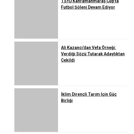
TSYD Kahramanmaraş Cup’ta
Futbol Şöleni Devam Ediyor
Ali Kazancı’dan Vefa Örneği:
Verdiği Sözü Tutarak Adaylıktan
Çekildi
İklim Dirençli Tarım İçin Güç
Birliği