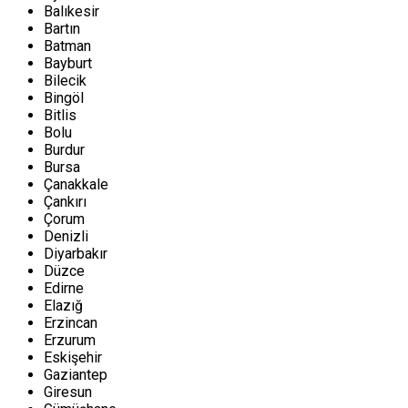
Balıkesir
Bartın
Batman
Bayburt
Bilecik
Bingöl
Bitlis
Bolu
Burdur
Bursa
Çanakkale
Çankırı
Çorum
Denizli
Diyarbakır
Düzce
Edirne
Elazığ
Erzincan
Erzurum
Eskişehir
Gaziantep
Giresun