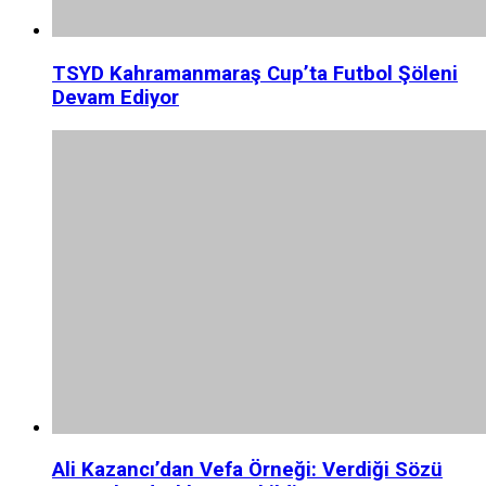
TSYD Kahramanmaraş Cup’ta Futbol Şöleni
Devam Ediyor
Ali Kazancı’dan Vefa Örneği: Verdiği Sözü