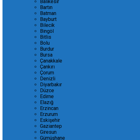
Balıkesir
Bartın
Batman
Bayburt
Bilecik
Bingöl
Bitlis
Bolu
Burdur
Bursa
Çanakkale
Çankırı
Çorum
Denizli
Diyarbakır
Düzce
Edirne
Elazığ
Erzincan
Erzurum
Eskişehir
Gaziantep
Giresun
Gümüşhane