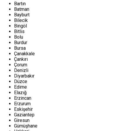
Bartın
Batman
Bayburt
Bilecik
Bingöl
Bitlis
Bolu
Burdur
Bursa
Çanakkale
Çankırı
Çorum
Denizli
Diyarbakır
Düzce
Edirne
Elazığ
Erzincan
Erzurum
Eskişehir
Gaziantep
Giresun
Gümüşhane