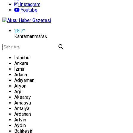
Instagram
Youtube
28.7
°
Kahramanmaraş
İstanbul
Ankara
İzmir
Adana
Adıyaman
Afyon
Ağrı
Aksaray
Amasya
Antalya
Ardahan
Artvin
Aydın
Balıkesir