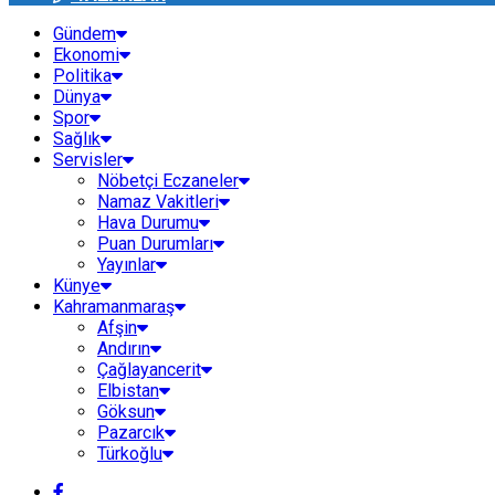
Gündem
Ekonomi
Politika
Dünya
Spor
Sağlık
Servisler
Nöbetçi Eczaneler
Namaz Vakitleri
Hava Durumu
Puan Durumları
Yayınlar
Künye
Kahramanmaraş
Afşin
Andırın
Çağlayancerit
Elbistan
Göksun
Pazarcık
Türkoğlu