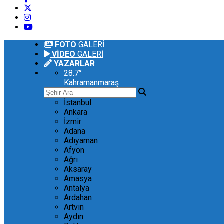
FOTO
GALERİ
VİDEO
GALERİ
YAZARLAR
28.7
°
Kahramanmaraş
İstanbul
Ankara
İzmir
Adana
Adıyaman
Afyon
Ağrı
Aksaray
Amasya
Antalya
Ardahan
Artvin
Aydın