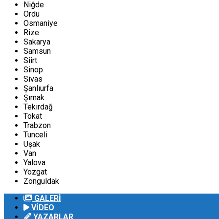
Niğde
Ordu
Osmaniye
Rize
Sakarya
Samsun
Siirt
Sinop
Sivas
Şanlıurfa
Şırnak
Tekirdağ
Tokat
Trabzon
Tunceli
Uşak
Van
Yalova
Yozgat
Zonguldak
GALERİ
VİDEO
YAZARLAR