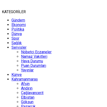
KATEGORİLER
Gündem
Ekonomi
Politika
Dünya
Spor
Sağlık
Servisler
Nöbetçi Eczaneler
Namaz Vakitleri
Hava Durumu
Puan Durumları
Yayınlar
Künye
Kahramanmaraş
Afşin
Andırın
Çağlayancerit
Elbistan
Göksun
Pazarcık