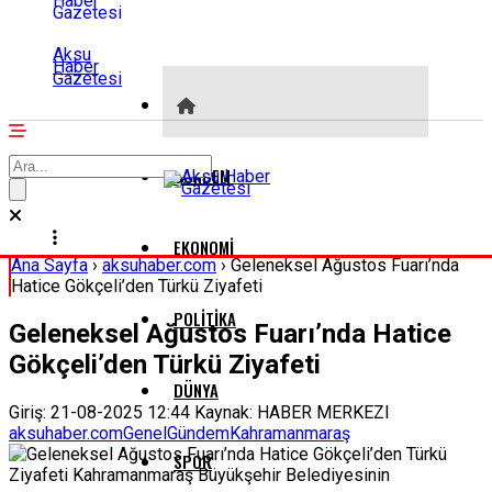
Aksu
Haber
Gazetesi
GÜNDEM
EKONOMI
Ana Sayfa
›
aksuhaber.com
›
Geleneksel Ağustos Fuarı’nda
Hatice Gökçeli’den Türkü Ziyafeti
POLITIKA
Geleneksel Ağustos Fuarı’nda Hatice
Gökçeli’den Türkü Ziyafeti
DÜNYA
Giriş: 21-08-2025 12:44
Kaynak: HABER MERKEZI
aksuhaber.com
Genel
Gündem
Kahramanmaraş
SPOR