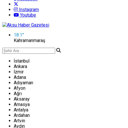
Instagram
Youtube
18.1
°
Kahramanmaraş
İstanbul
Ankara
İzmir
Adana
Adıyaman
Afyon
Ağrı
Aksaray
Amasya
Antalya
Ardahan
Artvin
Aydın