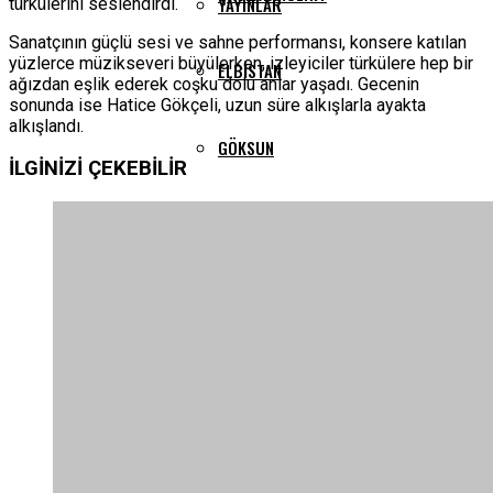
YAYINLAR
türkülerini seslendirdi.
Sanatçının güçlü sesi ve sahne performansı, konsere katılan
yüzlerce müzikseveri büyülerken, izleyiciler türkülere hep bir
ELBISTAN
ağızdan eşlik ederek coşku dolu anlar yaşadı. Gecenin
sonunda ise Hatice Gökçeli, uzun süre alkışlarla ayakta
alkışlandı.
GÖKSUN
İLGİNİZİ
ÇEKEBİLİR
PAZARCIK
TÜRKOĞLU