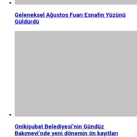
Geleneksel Ağustos Fuarı Esnafın Yüzünü
Güldürdü
Onikişubat Belediyesi’nin Gündüz
Bakımevi’nde yeni dönemin ön kayıtları