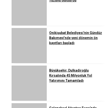
Yüzünü Güldürdü
Onikişubat Belediyesi’nin Gündüz
Bakımevi’nde yeni dönemin ön
kayıtları başladı
Büyükşehir, Dulkadiroğlu
Kırsalında 45 Milyonluk Yol
Yatırımını Tamamladı
Geleneksel Ağustos Fuarı’nda