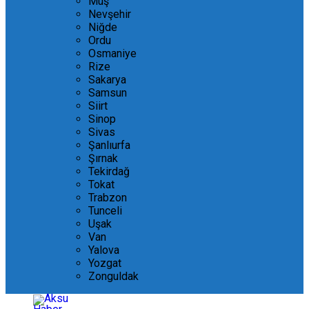
Muş
Nevşehir
Niğde
Ordu
Osmaniye
Rize
Sakarya
Samsun
Siirt
Sinop
Sivas
Şanlıurfa
Şırnak
Tekirdağ
Tokat
Trabzon
Tunceli
Uşak
Van
Yalova
Yozgat
Zonguldak