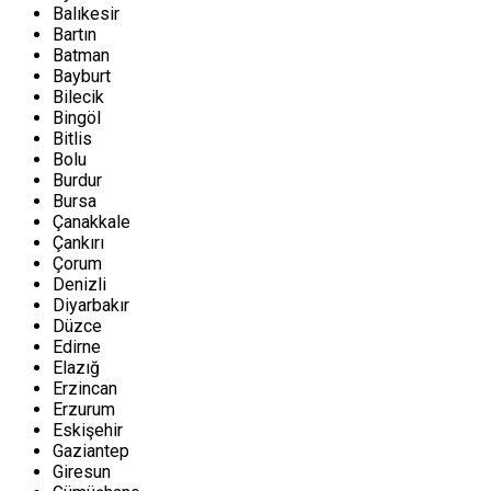
Balıkesir
Bartın
Batman
Bayburt
Bilecik
Bingöl
Bitlis
Bolu
Burdur
Bursa
Çanakkale
Çankırı
Çorum
Denizli
Diyarbakır
Düzce
Edirne
Elazığ
Erzincan
Erzurum
Eskişehir
Gaziantep
Giresun