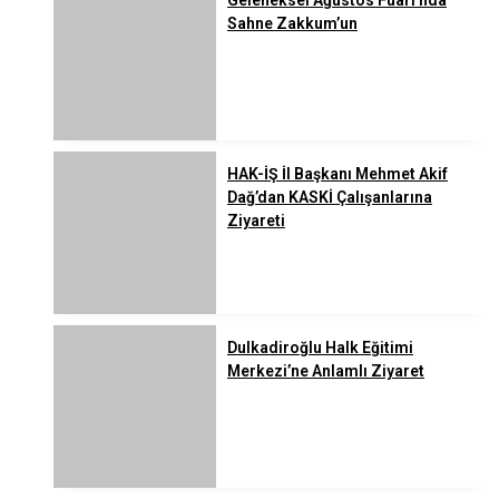
Sahne Zakkum’un
HAK-İŞ İl Başkanı Mehmet Akif
Dağ’dan KASKİ Çalışanlarına
Ziyareti
Dulkadiroğlu Halk Eğitimi
Merkezi’ne Anlamlı Ziyaret