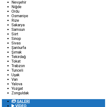
Nevşehir
Niğde
Ordu
Osmaniye
Rize
Sakarya
Samsun
Siirt
Sinop
Sivas
Şanlıurfa
Şırnak
Tekirdağ
Tokat
Trabzon
Tunceli
Uşak
Van
Yalova
Yozgat
Zonguldak
GALERİ
VİDEO