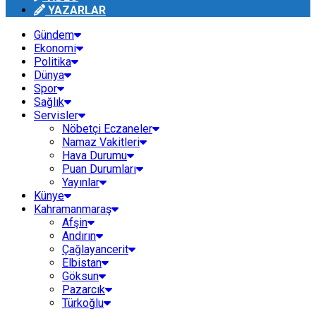
YAZARLAR
Gündem
Ekonomi
Politika
Dünya
Spor
Sağlık
Servisler
Nöbetçi Eczaneler
Namaz Vakitleri
Hava Durumu
Puan Durumları
Yayınlar
Künye
Kahramanmaraş
Afşin
Andırın
Çağlayancerit
Elbistan
Göksun
Pazarcık
Türkoğlu