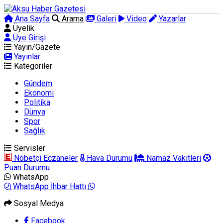
Ana Sayfa
Arama
Galeri
Video
Yazarlar
Üyelik
Üye Girişi
Yayın/Gazete
Yayınlar
Kategoriler
Gündem
Ekonomi
Politika
Dünya
Spor
Sağlık
Servisler
Nöbetçi Eczaneler
Hava Durumu
Namaz Vakitleri
Puan Durumu
WhatsApp
WhatsApp İhbar Hattı
Sosyal Medya
Facebook