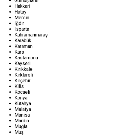
Gümüşhane
Hakkari
Hatay
Mersin
Iğdır
Isparta
Kahramanmaraş
Karabük
Karaman
Kars
Kastamonu
Kayseri
Kırıkkale
Kırklareli
Kırşehir
Kilis
Kocaeli
Konya
Kütahya
Malatya
Manisa
Mardin
Muğla
Muş