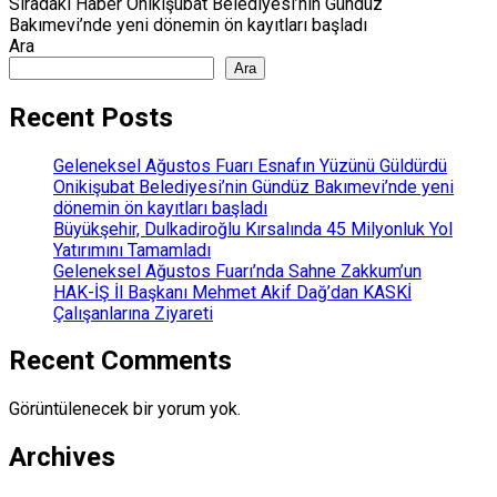
Sıradaki Haber
Onikişubat Belediyesi’nin Gündüz
Bakımevi’nde yeni dönemin ön kayıtları başladı
Ara
Ara
Recent Posts
Geleneksel Ağustos Fuarı Esnafın Yüzünü Güldürdü
Onikişubat Belediyesi’nin Gündüz Bakımevi’nde yeni
dönemin ön kayıtları başladı
Büyükşehir, Dulkadiroğlu Kırsalında 45 Milyonluk Yol
Yatırımını Tamamladı
Geleneksel Ağustos Fuarı’nda Sahne Zakkum’un
HAK-İŞ İl Başkanı Mehmet Akif Dağ’dan KASKİ
Çalışanlarına Ziyareti
Recent Comments
Görüntülenecek bir yorum yok.
Archives