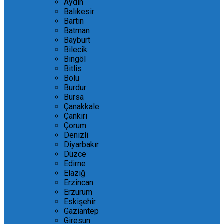
Aydın
Balıkesir
Bartın
Batman
Bayburt
Bilecik
Bingöl
Bitlis
Bolu
Burdur
Bursa
Çanakkale
Çankırı
Çorum
Denizli
Diyarbakır
Düzce
Edirne
Elazığ
Erzincan
Erzurum
Eskişehir
Gaziantep
Giresun