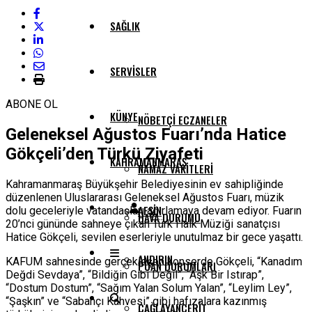
SAĞLIK
SERVISLER
ABONE OL
KÜNYE
NÖBETÇI ECZANELER
Geleneksel Ağustos Fuarı’nda Hatice
Gökçeli’den Türkü Ziyafeti
KAHRAMANMARAŞ
NAMAZ VAKITLERI
Kahramanmaraş Büyükşehir Belediyesinin ev sahipliğinde
düzenlenen Uluslararası Geleneksel Ağustos Fuarı, müzik
AFŞIN
dolu geceleriyle vatandaşları ağırlamaya devam ediyor. Fuarın
HAVA DURUMU
20’nci gününde sahneye çıkan Türk Halk Müziği sanatçısı
Hatice Gökçeli, sevilen eserleriyle unutulmaz bir gece yaşattı.
ANDIRIN
KAFUM sahnesinde gerçekleşen konserde Gökçeli, “Kanadım
PUAN DURUMLARI
Değdi Sevdaya”, “Bildiğin Gibi Değil”, “Aşk Bir Istırap”,
“Dostum Dostum”, “Sağım Yalan Solum Yalan”, “Leylim Ley”,
“Şaşkın” ve “Sabahçı Kahvesi” gibi hafızalara kazınmış
ÇAĞLAYANCERIT