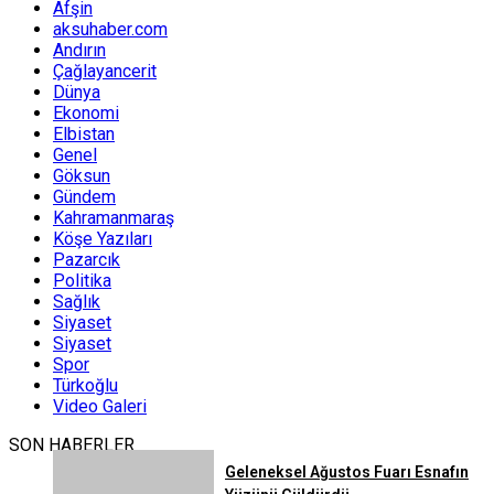
Afşin
aksuhaber.com
Andırın
Çağlayancerit
Dünya
Ekonomi
Elbistan
Genel
Göksun
Gündem
Kahramanmaraş
Köşe Yazıları
Pazarcık
Politika
Sağlık
Siyaset
Siyaset
Spor
Türkoğlu
Video Galeri
SON HABERLER
Geleneksel Ağustos Fuarı Esnafın