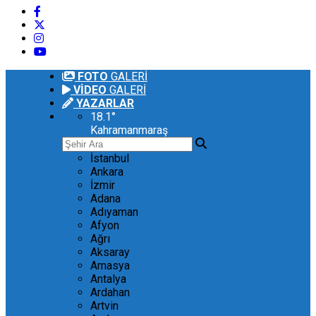
FOTO
GALERİ
VİDEO
GALERİ
YAZARLAR
18.1
°
Kahramanmaraş
İstanbul
Ankara
İzmir
Adana
Adıyaman
Afyon
Ağrı
Aksaray
Amasya
Antalya
Ardahan
Artvin