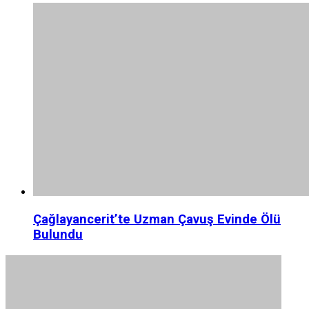
Çağlayancerit’te Uzman Çavuş Evinde Ölü
Bulundu