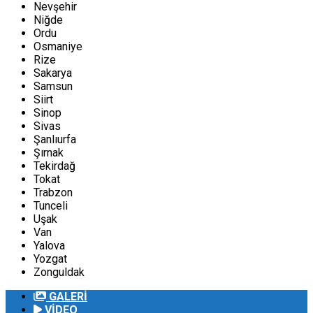
Nevşehir
Niğde
Ordu
Osmaniye
Rize
Sakarya
Samsun
Siirt
Sinop
Sivas
Şanlıurfa
Şırnak
Tekirdağ
Tokat
Trabzon
Tunceli
Uşak
Van
Yalova
Yozgat
Zonguldak
GALERİ
VİDEO