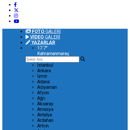
FOTO
GALERİ
VİDEO
GALERİ
YAZARLAR
17.7
°
Kahramanmaraş
İstanbul
Ankara
İzmir
Adana
Adıyaman
Afyon
Ağrı
Aksaray
Amasya
Antalya
Ardahan
Artvin