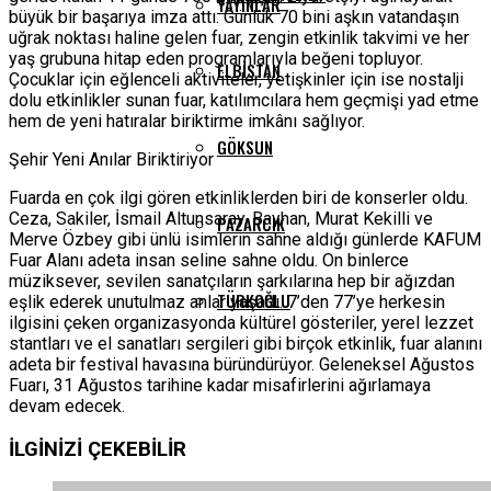
YAYINLAR
büyük bir başarıya imza attı. Günlük 70 bini aşkın vatandaşın
uğrak noktası haline gelen fuar, zengin etkinlik takvimi ve her
yaş grubuna hitap eden programlarıyla beğeni topluyor.
ELBISTAN
Çocuklar için eğlenceli aktiviteler, yetişkinler için ise nostalji
dolu etkinlikler sunan fuar, katılımcılara hem geçmişi yad etme
hem de yeni hatıralar biriktirme imkânı sağlıyor.
GÖKSUN
Şehir Yeni Anılar Biriktiriyor
Fuarda en çok ilgi gören etkinliklerden biri de konserler oldu.
Ceza, Sakiler, İsmail Altunsaray, Bayhan, Murat Kekilli ve
PAZARCIK
Merve Özbey gibi ünlü isimlerin sahne aldığı günlerde KAFUM
Fuar Alanı adeta insan seline sahne oldu. On binlerce
müziksever, sevilen sanatçıların şarkılarına hep bir ağızdan
TÜRKOĞLU
eşlik ederek unutulmaz anlar yaşadı. 7’den 77’ye herkesin
ilgisini çeken organizasyonda kültürel gösteriler, yerel lezzet
stantları ve el sanatları sergileri gibi birçok etkinlik, fuar alanını
adeta bir festival havasına büründürüyor. Geleneksel Ağustos
Fuarı, 31 Ağustos tarihine kadar misafirlerini ağırlamaya
devam edecek.
İLGİNİZİ
ÇEKEBİLİR