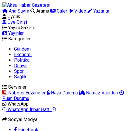
Ana Sayfa
Arama
Galeri
Video
Yazarlar
Üyelik
Üye Girişi
Yayın/Gazete
Yayınlar
Kategoriler
Gündem
Ekonomi
Politika
Dünya
Spor
Sağlık
Servisler
Nöbetçi Eczaneler
Hava Durumu
Namaz Vakitleri
Puan Durumu
WhatsApp
WhatsApp İhbar Hattı
Sosyal Medya
Facebook