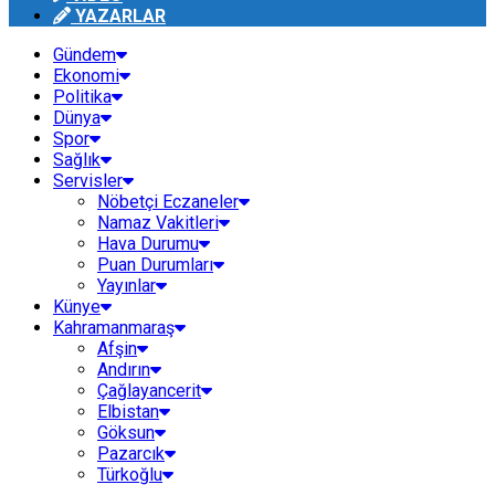
YAZARLAR
Gündem
Ekonomi
Politika
Dünya
Spor
Sağlık
Servisler
Nöbetçi Eczaneler
Namaz Vakitleri
Hava Durumu
Puan Durumları
Yayınlar
Künye
Kahramanmaraş
Afşin
Andırın
Çağlayancerit
Elbistan
Göksun
Pazarcık
Türkoğlu