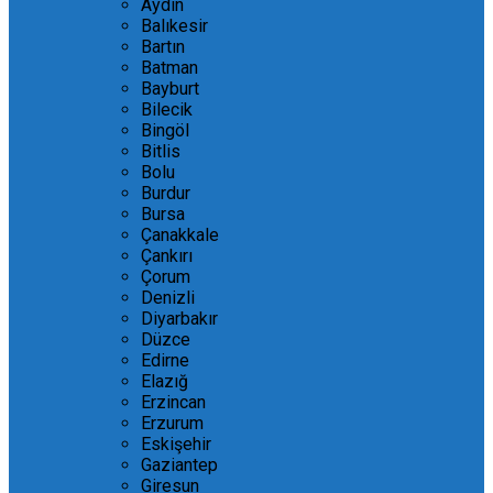
Aydın
Balıkesir
Bartın
Batman
Bayburt
Bilecik
Bingöl
Bitlis
Bolu
Burdur
Bursa
Çanakkale
Çankırı
Çorum
Denizli
Diyarbakır
Düzce
Edirne
Elazığ
Erzincan
Erzurum
Eskişehir
Gaziantep
Giresun