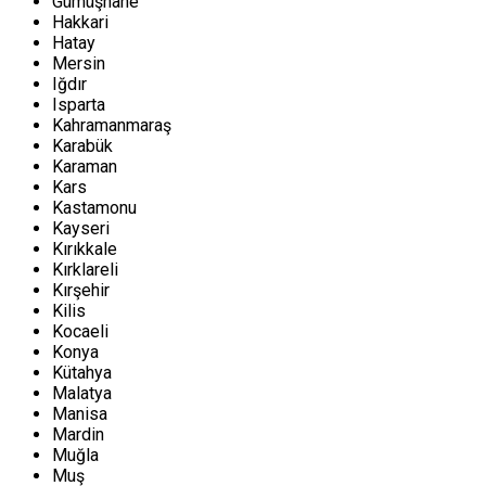
Gümüşhane
Hakkari
Hatay
Mersin
Iğdır
Isparta
Kahramanmaraş
Karabük
Karaman
Kars
Kastamonu
Kayseri
Kırıkkale
Kırklareli
Kırşehir
Kilis
Kocaeli
Konya
Kütahya
Malatya
Manisa
Mardin
Muğla
Muş