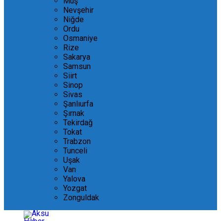
Muş
Nevşehir
Niğde
Ordu
Osmaniye
Rize
Sakarya
Samsun
Siirt
Sinop
Sivas
Şanlıurfa
Şırnak
Tekirdağ
Tokat
Trabzon
Tunceli
Uşak
Van
Yalova
Yozgat
Zonguldak