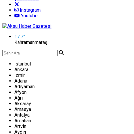
Instagram
Youtube
17.7
°
Kahramanmaraş
İstanbul
Ankara
İzmir
Adana
Adıyaman
Afyon
Ağrı
Aksaray
Amasya
Antalya
Ardahan
Artvin
Aydın