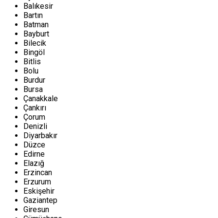
Balıkesir
Bartın
Batman
Bayburt
Bilecik
Bingöl
Bitlis
Bolu
Burdur
Bursa
Çanakkale
Çankırı
Çorum
Denizli
Diyarbakır
Düzce
Edirne
Elazığ
Erzincan
Erzurum
Eskişehir
Gaziantep
Giresun