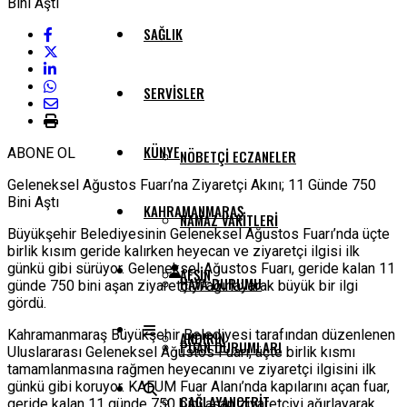
SAĞLIK
SERVISLER
KÜNYE
ABONE OL
NÖBETÇI ECZANELER
Geleneksel Ağustos Fuarı’na Ziyaretçi Akını; 11 Günde 750
Bini Aştı
KAHRAMANMARAŞ
NAMAZ VAKITLERI
Büyükşehir Belediyesinin Geleneksel Ağustos Fuarı’nda üçte
birlik kısım geride kalırken heyecan ve ziyaretçi ilgisi ilk
günkü gibi sürüyor. Geleneksel Ağustos Fuarı, geride kalan 11
AFŞIN
HAVA DURUMU
günde 750 bini aşan ziyaretçiyi ağırlayarak büyük bir ilgi
gördü.
Kahramanmaraş Büyükşehir Belediyesi tarafından düzenlenen
ANDIRIN
PUAN DURUMLARI
Uluslararası Geleneksel Ağustos Fuarı, üçte birlik kısmı
tamamlanmasına rağmen heyecanını ve ziyaretçi ilgisini ilk
günkü gibi koruyor. KAFUM Fuar Alanı’nda kapılarını açan fuar,
ÇAĞLAYANCERIT
geride kalan 11 günde 750 bini aşan ziyaretçiyi ağırlayarak