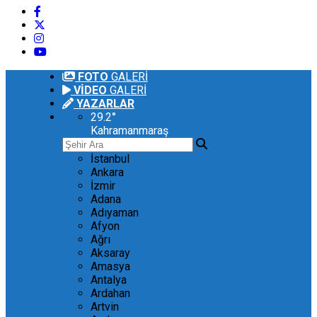
FOTO
GALERİ
VİDEO
GALERİ
YAZARLAR
29.2
°
Kahramanmaraş
İstanbul
Ankara
İzmir
Adana
Adıyaman
Afyon
Ağrı
Aksaray
Amasya
Antalya
Ardahan
Artvin