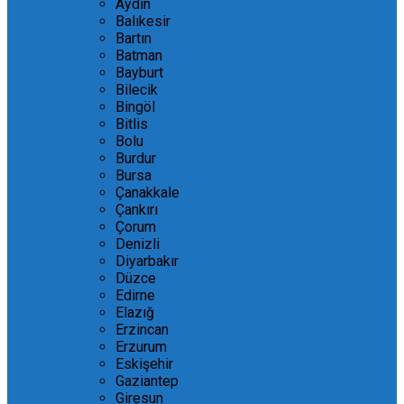
Aydın
Balıkesir
Bartın
Batman
Bayburt
Bilecik
Bingöl
Bitlis
Bolu
Burdur
Bursa
Çanakkale
Çankırı
Çorum
Denizli
Diyarbakır
Düzce
Edirne
Elazığ
Erzincan
Erzurum
Eskişehir
Gaziantep
Giresun