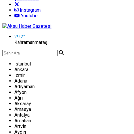
Instagram
Youtube
29.2
°
Kahramanmaraş
İstanbul
Ankara
İzmir
Adana
Adıyaman
Afyon
Ağrı
Aksaray
Amasya
Antalya
Ardahan
Artvin
Aydın