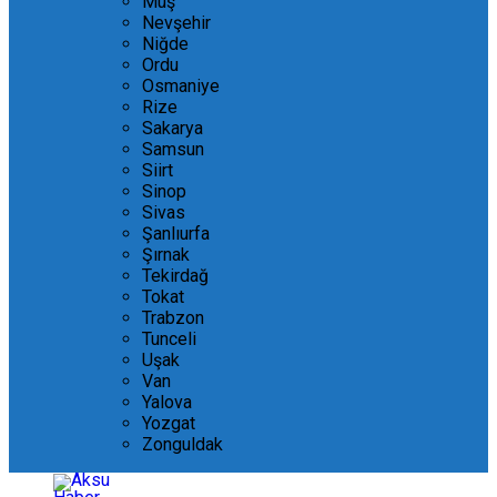
Muş
Nevşehir
Niğde
Ordu
Osmaniye
Rize
Sakarya
Samsun
Siirt
Sinop
Sivas
Şanlıurfa
Şırnak
Tekirdağ
Tokat
Trabzon
Tunceli
Uşak
Van
Yalova
Yozgat
Zonguldak