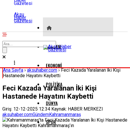
Aksu
Haber
Gazetesi
GÜNDEM
EKONOMI
Ana Sayfa
›
aksuhaber.com
›
Feci Kazada Yaralanan İki Kişi
Hastanede Hayatını Kaybetti
POLITIKA
Feci Kazada Yaralanan İki Kişi
Hastanede Hayatını Kaybetti
DÜNYA
Giriş: 12-12-2025 12:34
Kaynak: HABER MERKEZI
aksuhaber.com
Gündem
Kahramanmaraş
SPOR