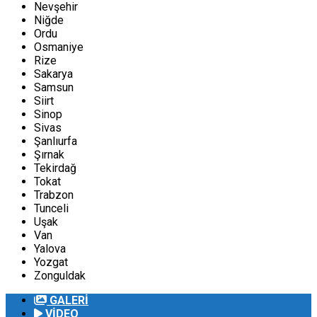
Nevşehir
Niğde
Ordu
Osmaniye
Rize
Sakarya
Samsun
Siirt
Sinop
Sivas
Şanlıurfa
Şırnak
Tekirdağ
Tokat
Trabzon
Tunceli
Uşak
Van
Yalova
Yozgat
Zonguldak
GALERİ
VİDEO