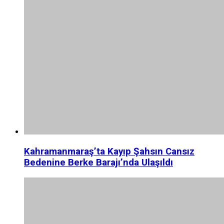
Kahramanmaraş’ta Kayıp Şahsın Cansız
Bedenine Berke Barajı’nda Ulaşıldı