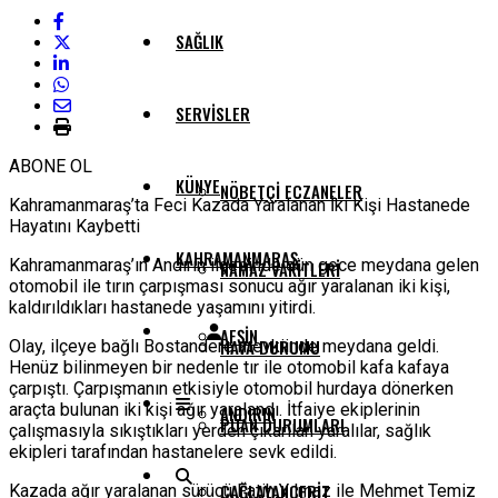
SAĞLIK
SERVISLER
ABONE OL
KÜNYE
NÖBETÇI ECZANELER
Kahramanmaraş’ta Feci Kazada Yaralanan İki Kişi Hastanede
Hayatını Kaybetti
KAHRAMANMARAŞ
Kahramanmaraş’ın Andırın ilçesinde dün gece meydana gelen
NAMAZ VAKITLERI
otomobil ile tırın çarpışması sonucu ağır yaralanan iki kişi,
kaldırıldıkları hastanede yaşamını yitirdi.
AFŞIN
HAVA DURUMU
Olay, ilçeye bağlı Bostandere mevkiinde meydana geldi.
Henüz bilinmeyen bir nedenle tır ile otomobil kafa kafaya
çarpıştı. Çarpışmanın etkisiyle otomobil hurdaya dönerken
araçta bulunan iki kişi ağır yaralandı. İtfaiye ekiplerinin
ANDIRIN
PUAN DURUMLARI
çalışmasıyla sıkıştıkları yerden çıkarılan yaralılar, sağlık
ekipleri tarafından hastanelere sevk edildi.
ÇAĞLAYANCERIT
Kazada ağır yaralanan sürücü Fatih Yılmaz ile Mehmet Temiz