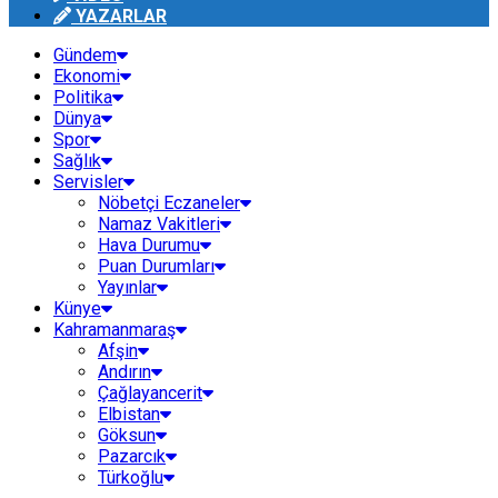
YAZARLAR
Gündem
Ekonomi
Politika
Dünya
Spor
Sağlık
Servisler
Nöbetçi Eczaneler
Namaz Vakitleri
Hava Durumu
Puan Durumları
Yayınlar
Künye
Kahramanmaraş
Afşin
Andırın
Çağlayancerit
Elbistan
Göksun
Pazarcık
Türkoğlu