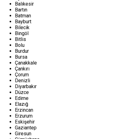
Balıkesir
Bartın
Batman
Bayburt
Bilecik
Bingöl
Bitlis
Bolu
Burdur
Bursa
Çanakkale
Çankırı
Çorum
Denizli
Diyarbakır
Düzce
Edirne
Elazığ
Erzincan
Erzurum
Eskişehir
Gaziantep
Giresun