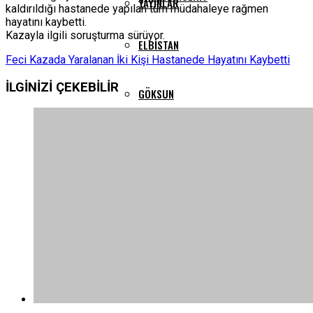
YAYINLAR
kaldırıldığı hastanede yapılan tüm müdahaleye rağmen
hayatını kaybetti.
Kazayla ilgili soruşturma sürüyor.
ELBISTAN
Feci Kazada Yaralanan İki Kişi Hastanede Hayatını Kaybetti
İLGİNİZİ
ÇEKEBİLİR
GÖKSUN
PAZARCIK
TÜRKOĞLU