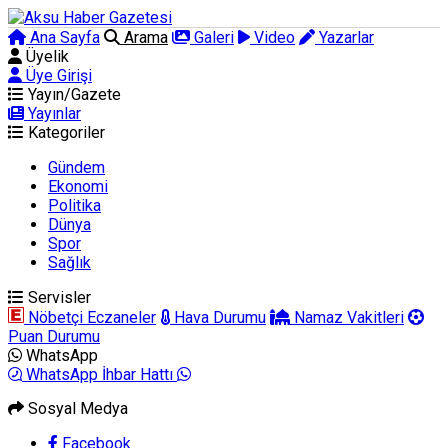
Ana Sayfa
Arama
Galeri
Video
Yazarlar
Üyelik
Üye Girişi
Yayın/Gazete
Yayınlar
Kategoriler
Gündem
Ekonomi
Politika
Dünya
Spor
Sağlık
Servisler
Nöbetçi Eczaneler
Hava Durumu
Namaz Vakitleri
Puan Durumu
WhatsApp
WhatsApp İhbar Hattı
Sosyal Medya
Facebook