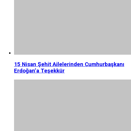
15 Nisan Şehit Ailelerinden Cumhurbaşkanı
Erdoğan’a Teşekkür