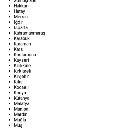
Gümüşhane
Hakkari
Hatay
Mersin
Iğdır
Isparta
Kahramanmaraş
Karabük
Karaman
Kars
Kastamonu
Kayseri
Kırıkkale
Kırklareli
Kırşehir
Kilis
Kocaeli
Konya
Kütahya
Malatya
Manisa
Mardin
Muğla
Muş