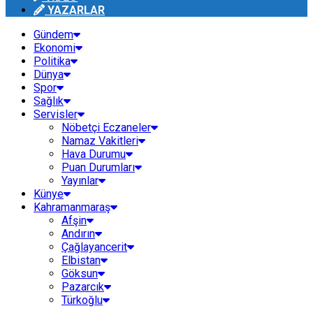
YAZARLAR
Gündem
Ekonomi
Politika
Dünya
Spor
Sağlık
Servisler
Nöbetçi Eczaneler
Namaz Vakitleri
Hava Durumu
Puan Durumları
Yayınlar
Künye
Kahramanmaraş
Afşin
Andırın
Çağlayancerit
Elbistan
Göksun
Pazarcık
Türkoğlu