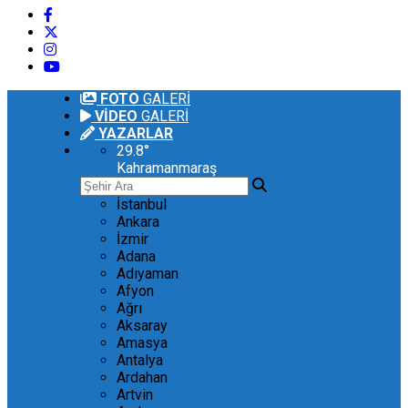
FOTO
GALERİ
VİDEO
GALERİ
YAZARLAR
29.8
°
Kahramanmaraş
İstanbul
Ankara
İzmir
Adana
Adıyaman
Afyon
Ağrı
Aksaray
Amasya
Antalya
Ardahan
Artvin