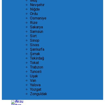
Muş
Nevşehir
Niğde
Ordu
Osmaniye
Rize
Sakarya
Samsun
Siirt
Sinop
Sivas
Şanlıurfa
Şırnak
Tekirdağ
Tokat
Trabzon
Tunceli
Uşak
Van
Yalova
Yozgat
Zonguldak