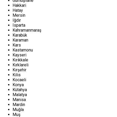
Gümüşhane
Hakkari
Hatay
Mersin
Iğdır
Isparta
Kahramanmaraş
Karabük
Karaman
Kars
Kastamonu
Kayseri
Kırıkkale
Kırklareli
Kırşehir
Kilis
Kocaeli
Konya
Kütahya
Malatya
Manisa
Mardin
Muğla
Muş