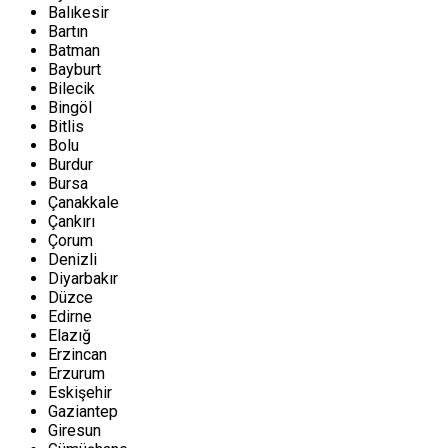
Balıkesir
Bartın
Batman
Bayburt
Bilecik
Bingöl
Bitlis
Bolu
Burdur
Bursa
Çanakkale
Çankırı
Çorum
Denizli
Diyarbakır
Düzce
Edirne
Elazığ
Erzincan
Erzurum
Eskişehir
Gaziantep
Giresun