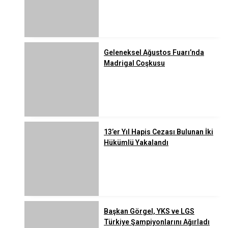
Geleneksel Ağustos Fuarı’nda
Madrigal Coşkusu
13’er Yıl Hapis Cezası Bulunan İki
Hükümlü Yakalandı
Başkan Görgel, YKS ve LGS
Türkiye Şampiyonlarını Ağırladı