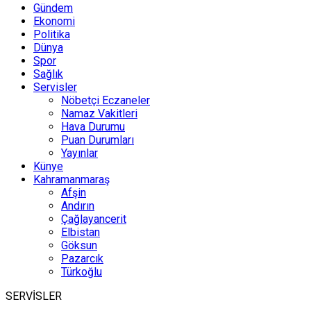
Gündem
Ekonomi
Politika
Dünya
Spor
Sağlık
Servisler
Nöbetçi Eczaneler
Namaz Vakitleri
Hava Durumu
Puan Durumları
Yayınlar
Künye
Kahramanmaraş
Afşin
Andırın
Çağlayancerit
Elbistan
Göksun
Pazarcık
Türkoğlu
SERVİSLER