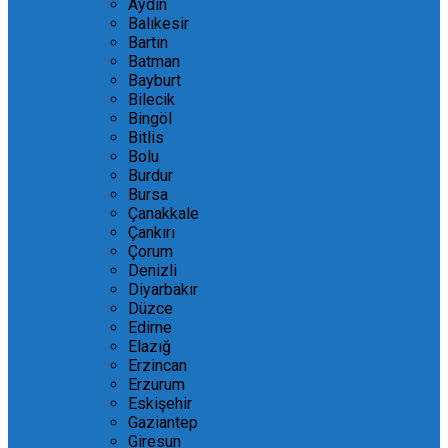
Aydın
Balıkesir
Bartın
Batman
Bayburt
Bilecik
Bingöl
Bitlis
Bolu
Burdur
Bursa
Çanakkale
Çankırı
Çorum
Denizli
Diyarbakır
Düzce
Edirne
Elazığ
Erzincan
Erzurum
Eskişehir
Gaziantep
Giresun