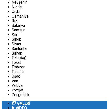
Nevşehir
Niğde
Ordu
Osmaniye
Rize
Sakarya
Samsun
Siirt
Sinop
Sivas
Şanlıurfa
Şırnak
Tekirdağ
Tokat
Trabzon
Tunceli
Uşak
Van
Yalova
Yozgat
Zonguldak
GALERİ
VİDEO