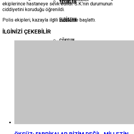
YAYINLAR
ekiplerince hastaneye sevk edildi. S.K.’nin durumunun
ciddiyetini koruduğu öğrenildi.
ELBISTAN
Polis ekipleri, kazayla ilgili inceleme başlattı.
İLGİNİZİ
ÇEKEBİLİR
GÖKSUN
PAZARCIK
TÜRKOĞLU