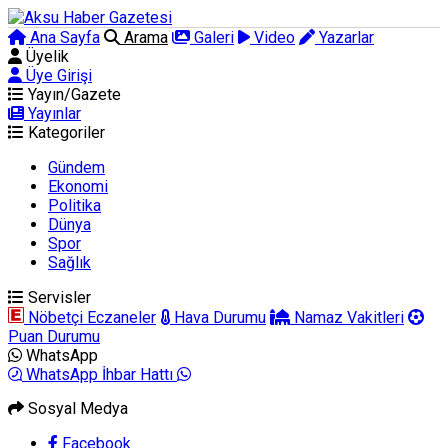
Ana Sayfa
Arama
Galeri
Video
Yazarlar
Üyelik
Üye Girişi
Yayın/Gazete
Yayınlar
Kategoriler
Gündem
Ekonomi
Politika
Dünya
Spor
Sağlık
Servisler
Nöbetçi Eczaneler
Hava Durumu
Namaz Vakitleri
Puan Durumu
WhatsApp
WhatsApp İhbar Hattı
Sosyal Medya
Facebook