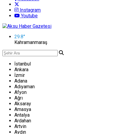
Instagram
Youtube
29.8
°
Kahramanmaraş
İstanbul
Ankara
İzmir
Adana
Adıyaman
Afyon
Ağrı
Aksaray
Amasya
Antalya
Ardahan
Artvin
Aydın