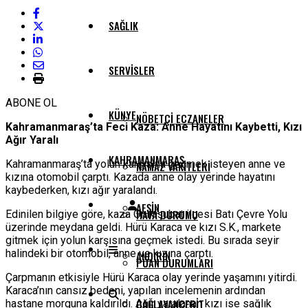
SAĞLIK
SERVISLER
ABONE OL
KÜNYE
NÖBETÇI ECZANELER
Kahramanmaraş’ta Feci Kaza: Anne Hayatını Kaybetti, Kızı
Ağır Yaralı
KAHRAMANMARAŞ
Kahramanmaraş’ta yolun karşısına geçmek isteyen anne ve
NAMAZ VAKITLERI
kızına otomobil çarptı. Kazada anne olay yerinde hayatını
kaybederken, kızı ağır yaralandı.
AFŞIN
HAVA DURUMU
Edinilen bilgiye göre, kaza Onikişubat ilçesi Batı Çevre Yolu
üzerinde meydana geldi. Hürü Karaca ve kızı S.K., markete
gitmek için yolun karşısına geçmek istedi. Bu sırada seyir
halindeki bir otomobil, anne ve kızına çarptı.
ANDIRIN
PUAN DURUMLARI
Çarpmanın etkisiyle Hürü Karaca olay yerinde yaşamını yitirdi.
Karaca’nın cansız bedeni, yapılan incelemenin ardından
ÇAĞLAYANCERIT
hastane morguna kaldırıldı. Ağır yaralanan kızı ise sağlık