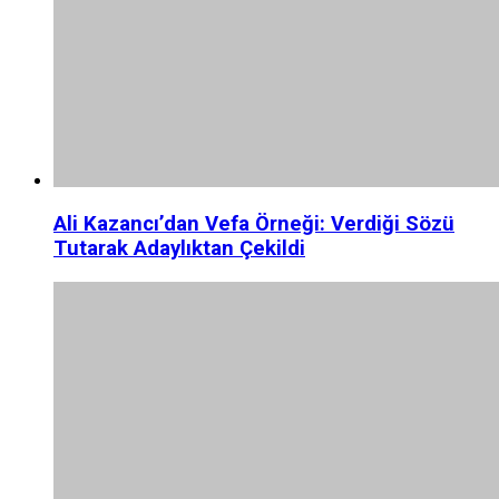
Ali Kazancı’dan Vefa Örneği: Verdiği Sözü
Tutarak Adaylıktan Çekildi