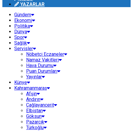
YAZARLAR
Gündem
Ekonomi
Politika
Dünya
Spor
Sağlık
Servisler
Nöbetçi Eczaneler
Namaz Vakitleri
Hava Durumu
Puan Durumları
Yayınlar
Künye
Kahramanmaraş
Afşin
Andırın
Çağlayancerit
Elbistan
Göksun
Pazarcık
Türkoğlu