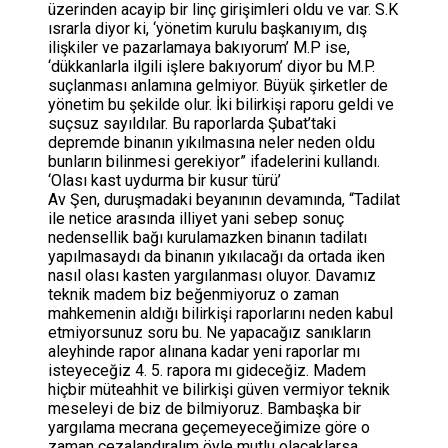
üzerinden acayip bir linç girişimleri oldu ve var. S.K
ısrarla diyor ki, ‘yönetim kurulu başkanıyım, dış
ilişkiler ve pazarlamaya bakıyorum’ M.P ise,
‘dükkanlarla ilgili işlere bakıyorum’ diyor bu M.P.
suçlanması anlamına gelmiyor. Büyük şirketler de
yönetim bu şekilde olur. İki bilirkişi raporu geldi ve
suçsuz sayıldılar. Bu raporlarda Şubat’taki
depremde binanın yıkılmasına neler neden oldu
bunların bilinmesi gerekiyor” ifadelerini kullandı.
‘Olası kast uydurma bir kusur türü’
Av Şen, duruşmadaki beyanının devamında, “Tadilat
ile netice arasında illiyet yani sebep sonuç
nedensellik bağı kurulamazken binanın tadilatı
yapılmasaydı da binanın yıkılacağı da ortada iken
nasıl olası kasten yargılanması oluyor. Davamız
teknik madem biz beğenmiyoruz o zaman
mahkemenin aldığı bilirkişi raporlarını neden kabul
etmiyorsunuz soru bu. Ne yapacağız sanıkların
aleyhinde rapor alınana kadar yeni raporlar mı
isteyeceğiz 4. 5. rapora mı gideceğiz. Madem
hiçbir müteahhit ve bilirkişi güven vermiyor teknik
meseleyi de biz de bilmiyoruz. Bambaşka bir
yargılama mecrana geçemeyeceğimize göre o
zaman cezalandıralım öyle mutlu olacaklarsa