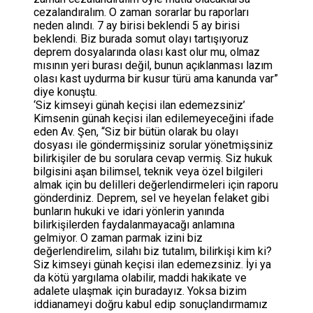
cezalandıralım. O zaman sorarlar bu raporları
neden alındı. 7 ay birisi beklendi 5 ay birisi
beklendi. Biz burada somut olayı tartışıyoruz
deprem dosyalarında olası kast olur mu, olmaz
mısının yeri burası değil, bunun açıklanması lazım
olası kast uydurma bir kusur türü ama kanunda var”
diye konuştu.
‘Siz kimseyi günah keçisi ilan edemezsiniz’
Kimsenin günah keçisi ilan edilemeyeceğini ifade
eden Av. Şen, “Siz bir bütün olarak bu olayı
dosyası ile göndermişsiniz sorular yönetmişsiniz
bilirkişiler de bu sorulara cevap vermiş. Siz hukuk
bilgisini aşan bilimsel, teknik veya özel bilgileri
almak için bu delilleri değerlendirmeleri için raporu
gönderdiniz. Deprem, sel ve heyelan felaket gibi
bunların hukuki ve idari yönlerin yanında
bilirkişilerden faydalanmayacağı anlamına
gelmiyor. O zaman parmak izini biz
değerlendirelim, silahı biz tutalım, bilirkişi kim ki?
Siz kimseyi günah keçisi ilan edemezsiniz. İyi ya
da kötü yargılama olabilir, maddi hakikate ve
adalete ulaşmak için buradayız. Yoksa bizim
iddianameyi doğru kabul edip sonuçlandırmamız