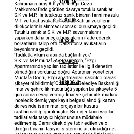
YAYINLAR
Kahramanmaraş Adliyesi 4. Ağır Ceza
Mahkemesi’nde görülen davaya tutuklu sanıklar
S.K ve M.P. ile tutuksuz sanık binanın fenni mesulü
ELBISTAN
M.T. ve taraf avukatları katıldı. Katılan vekillerin
dilekçelerinin alınması sonrası duruşmaya geçildi.
Tutuklu sanıklar S.K. ve M.P. savunmalarını
yaparken daha önceki beyanlarını ifade ederek
GÖKSUN
beraatlarını talep etti. Daha sonra avukatların
beyanlarına geçildi.
‘Tadilatla yıkım arasında bağlantı yok’
S.K. ve M.P müdafi Av. Ersan Şen, “Ezgi
PAZARCIK
Apartmanında yapılan tadilatlar ile ilgili denetim
olmadığını sordunuz doğru. Apartman yöneticisi
Mustafa Doğru, Ezgi apartmanları sakinleri olarak
TÜRKOĞLU
şikayetini bildirmiş. Onikişubat Belediye Başkanlığı
İmar ve şehircilik müdürlüğü yapılan bu şikayete 5
gün sonra cevap vermiş. İmar ve şehircilik müdürü
inceledik demiş yapı kayıt belgesi alındığı kazan
dairesinde ise mimari projeye bir kusura
rastlanmadığı görülmüştür. Bir diğer konu yapılan
tadilatlarda taşıyıcı hiçbir unsura müdahale
edilmemiş. Demir direk diye tabir edilen ve o
direğin binanın taşıyıcı sistemine ait olmadığı net.