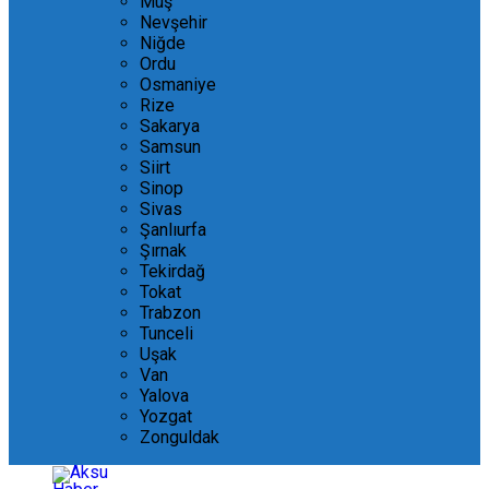
Muş
Nevşehir
Niğde
Ordu
Osmaniye
Rize
Sakarya
Samsun
Siirt
Sinop
Sivas
Şanlıurfa
Şırnak
Tekirdağ
Tokat
Trabzon
Tunceli
Uşak
Van
Yalova
Yozgat
Zonguldak