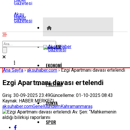
Aksu
Haber
Gazetesi
GÜNDEM
EKONOMI
Ana Sayfa
›
aksuhaber.com
›
Ezgi Apartmanı davası ertelendi
Ezgi Apartmanı davası ertelendi
POLITIKA
Giriş: 30-09-2025 23:49
Güncelleme: 01-10-2025 08:43
Kaynak: HABER MERKEZI
DÜNYA
aksuhaber.com
Genel
Gündem
Kahramanmaraş
SPOR