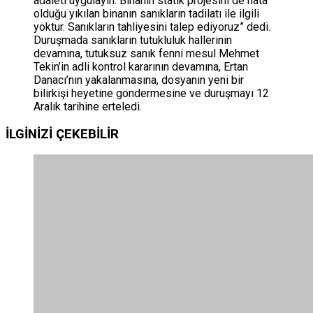
adaleti uygulayın. Binanın statik projesini de hata
olduğu yıkılan binanın sanıkların tadilatı ile ilgili
yoktur. Sanıkların tahliyesini talep ediyoruz” dedi.
Duruşmada sanıkların tutukluluk hallerinin
devamına, tutuksuz sanık fenni mesul Mehmet
Tekin’in adli kontrol kararının devamına, Ertan
Danacı’nın yakalanmasına, dosyanın yeni bir
bilirkişi heyetine göndermesine ve duruşmayı 12
Aralık tarihine erteledi.
İLGİNİZİ
ÇEKEBİLİR