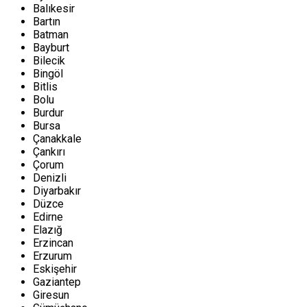
Balıkesir
Bartın
Batman
Bayburt
Bilecik
Bingöl
Bitlis
Bolu
Burdur
Bursa
Çanakkale
Çankırı
Çorum
Denizli
Diyarbakır
Düzce
Edirne
Elazığ
Erzincan
Erzurum
Eskişehir
Gaziantep
Giresun