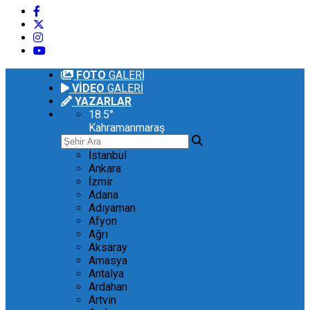
FOTO
GALERİ
VİDEO
GALERİ
YAZARLAR
18.5
°
Kahramanmaraş
İstanbul
Ankara
İzmir
Adana
Adıyaman
Afyon
Ağrı
Aksaray
Amasya
Antalya
Ardahan
Artvin