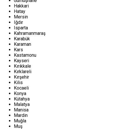
Gümüşhane
Hakkari
Hatay
Mersin
Iğdır
Isparta
Kahramanmaraş
Karabük
Karaman
Kars
Kastamonu
Kayseri
Kırıkkale
Kırklareli
Kırşehir
Kilis
Kocaeli
Konya
Kütahya
Malatya
Manisa
Mardin
Muğla
Muş