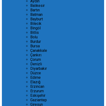
Aydın
Balıkesir
Bartın
Batman
Bayburt
Bilecik
Bingöl
Bitlis
Bolu
Burdur
Bursa
Çanakkale
Çankırı
Çorum
Denizli
Diyarbakır
Düzce
Edirne
Elazığ
Erzincan
Erzurum
Eskişehir
Gaziantep
Giresun