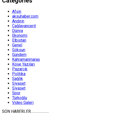
Categories
Afşin
aksuhaber.com
Andırın
Çağlayancerit
Dünya
Ekonomi
Elbistan
Genel
Göksun
Gündem
Kahramanmaraş
Köşe Yazıları
Pazarcık
Politika
Sağlık
Siyaset
Siyaset
Spor
Türkoğlu
Video Galeri
SON HABERLER