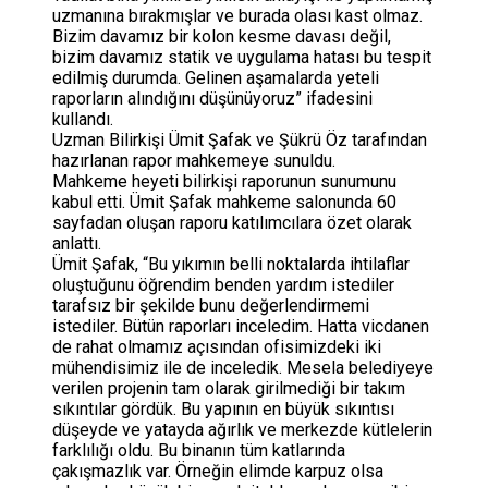
uzmanına bırakmışlar ve burada olası kast olmaz.
Bizim davamız bir kolon kesme davası değil,
bizim davamız statik ve uygulama hatası bu tespit
edilmiş durumda. Gelinen aşamalarda yeteli
raporların alındığını düşünüyoruz” ifadesini
kullandı.
Uzman Bilirkişi Ümit Şafak ve Şükrü Öz tarafından
hazırlanan rapor mahkemeye sunuldu.
Mahkeme heyeti bilirkişi raporunun sunumunu
kabul etti. Ümit Şafak mahkeme salonunda 60
sayfadan oluşan raporu katılımcılara özet olarak
anlattı.
Ümit Şafak, “Bu yıkımın belli noktalarda ihtilaflar
oluştuğunu öğrendim benden yardım istediler
tarafsız bir şekilde bunu değerlendirmemi
istediler. Bütün raporları inceledim. Hatta vicdanen
de rahat olmamız açısından ofisimizdeki iki
mühendisimiz ile de inceledik. Mesela belediyeye
verilen projenin tam olarak girilmediği bir takım
sıkıntılar gördük. Bu yapının en büyük sıkıntısı
düşeyde ve yatayda ağırlık ve merkezde kütlelerin
farklılığı oldu. Bu binanın tüm katlarında
çakışmazlık var. Örneğin elimde karpuz olsa