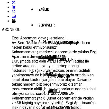
SAĞLIK
SERVISLER
ABONE OL
Ezgi Apartmanı davası ertelendi
KÜNYE
NÖBETÇI ECZANELER
Av. Şen: “Mahkemenin aldığı bilirkişi raporlarını
neden kabul etmiyorsunuz”
Kahramanmaraş merkezli depremlerde yıkılan Ezgi
KAHRAMANMARAŞ
Apartmanı davası bugün görüldü.
NAMAZ VAKITLERI
Duruşmada söz alan Av. Ersan Şen, “Tadilat ile
netice arasında illiyet yani sebep sonuç
nedensellik bağı kurulamazken, binanın tadilatı
AFŞIN
yapılmasaydı da binanın yıkılacağı da ortada iken
HAVA DURUMU
nasıl olası kasten yargılanması oluyor. Davamız
teknik madem biz beğenmiyoruz o zaman
mahkemenin aldığı bilirkişi raporlarını neden kabul
ANDIRIN
PUAN DURUMLARI
etmiyorsunuz soru bu” dedi.
Kahramanmaraş’ta 6 Şubat depremlerinde yıkılan
ve 35 kişinin hayatını kaybettiği Ezgi Apartmanı’na
ÇAĞLAYANCERIT
ilişkin davanın görülmesine devam edildi.