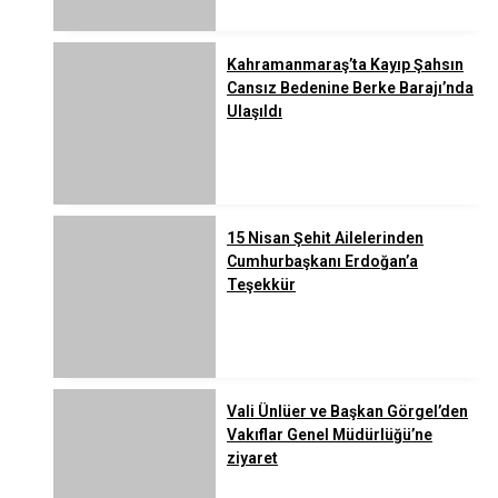
Kahramanmaraş’ta Kayıp Şahsın
Cansız Bedenine Berke Barajı’nda
Ulaşıldı
15 Nisan Şehit Ailelerinden
Cumhurbaşkanı Erdoğan’a
Teşekkür
Vali Ünlüer ve Başkan Görgel’den
Vakıflar Genel Müdürlüğü’ne
ziyaret