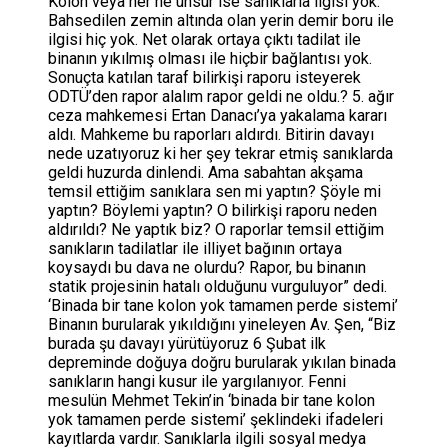
Kolon veya her ne unsur ise sanıklarla ilgisi yok.
Bahsedilen zemin altında olan yerin demir boru ile
ilgisi hiç yok. Net olarak ortaya çıktı tadilat ile
binanın yıkılmış olması ile hiçbir bağlantısı yok.
Sonuçta katılan taraf bilirkişi raporu isteyerek
ODTÜ’den rapor alalım rapor geldi ne oldu.? 5. ağır
ceza mahkemesi Ertan Danacı’ya yakalama kararı
aldı. Mahkeme bu raporları aldırdı. Bitirin davayı
nede uzatıyoruz ki her şey tekrar etmiş sanıklarda
geldi huzurda dinlendi. Ama sabahtan akşama
temsil ettiğim sanıklara sen mi yaptın? Şöyle mi
yaptın? Böylemi yaptın? O bilirkişi raporu neden
aldırıldı? Ne yaptık biz? O raporlar temsil ettiğim
sanıkların tadilatlar ile illiyet bağının ortaya
koysaydı bu dava ne olurdu? Rapor, bu binanın
statik projesinin hatalı olduğunu vurguluyor” dedi.
‘Binada bir tane kolon yok tamamen perde sistemi’
Binanın burularak yıkıldığını yineleyen Av. Şen, “Biz
burada şu davayı yürütüyoruz 6 Şubat ilk
depreminde doğuya doğru burularak yıkılan binada
sanıkların hangi kusur ile yargılanıyor. Fenni
mesulün Mehmet Tekin’in ‘binada bir tane kolon
yok tamamen perde sistemi’ şeklindeki ifadeleri
kayıtlarda vardır. Sanıklarla ilgili sosyal medya