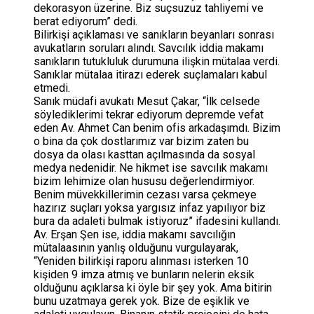
dekorasyon üzerine. Biz suçsuzuz tahliyemi ve
berat ediyorum” dedi.
Bilirkişi açıklaması ve sanıkların beyanları sonrası
avukatların soruları alındı. Savcılık iddia makamı
sanıkların tutukluluk durumuna ilişkin mütalaa verdi.
Sanıklar mütalaa itirazı ederek suçlamaları kabul
etmedi.
Sanık müdafi avukatı Mesut Çakar, “İlk celsede
söylediklerimi tekrar ediyorum depremde vefat
eden Av. Ahmet Can benim ofis arkadaşımdı. Bizim
o bina da çok dostlarımız var bizim zaten bu
dosya da olası kasttan açılmasında da sosyal
medya nedenidir. Ne hikmet ise savcılık makamı
bizim lehimize olan hususu değerlendirmiyor.
Benim müvekkillerimin cezası varsa çekmeye
hazırız suçları yoksa yargısız infaz yapılıyor biz
bura da adaleti bulmak istiyoruz” ifadesini kullandı.
Av. Erşan Şen ise, iddia makamı savcılığın
mütalaasının yanlış olduğunu vurgulayarak,
“Yeniden bilirkişi raporu alınması isterken 10
kişiden 9 imza atmış ve bunların nelerin eksik
olduğunu açıklarsa ki öyle bir şey yok. Ama bitirin
bunu uzatmaya gerek yok. Bize de eşiklik ve