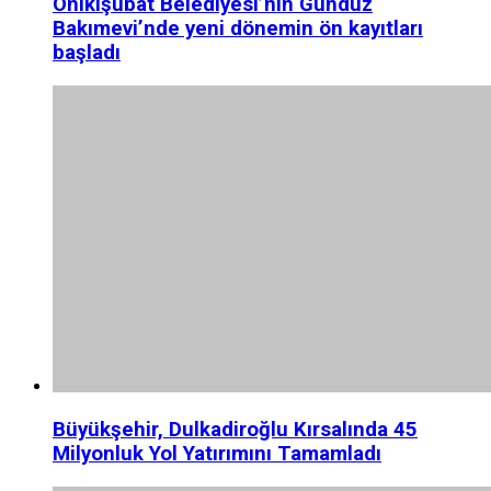
Onikişubat Belediyesi’nin Gündüz
Bakımevi’nde yeni dönemin ön kayıtları
başladı
Büyükşehir, Dulkadiroğlu Kırsalında 45
Milyonluk Yol Yatırımını Tamamladı