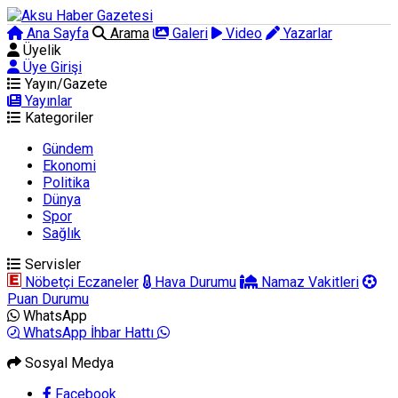
Ana Sayfa
Arama
Galeri
Video
Yazarlar
Üyelik
Üye Girişi
Yayın/Gazete
Yayınlar
Kategoriler
Gündem
Ekonomi
Politika
Dünya
Spor
Sağlık
Servisler
Nöbetçi Eczaneler
Hava Durumu
Namaz Vakitleri
Puan Durumu
WhatsApp
WhatsApp İhbar Hattı
Sosyal Medya
Facebook