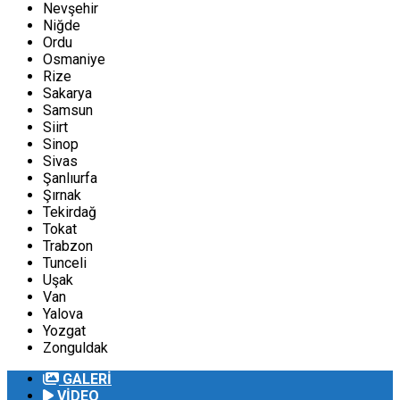
Nevşehir
Niğde
Ordu
Osmaniye
Rize
Sakarya
Samsun
Siirt
Sinop
Sivas
Şanlıurfa
Şırnak
Tekirdağ
Tokat
Trabzon
Tunceli
Uşak
Van
Yalova
Yozgat
Zonguldak
GALERİ
VİDEO