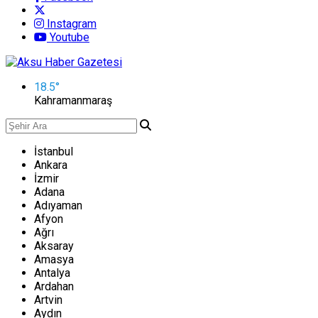
Instagram
Youtube
18.5
°
Kahramanmaraş
İstanbul
Ankara
İzmir
Adana
Adıyaman
Afyon
Ağrı
Aksaray
Amasya
Antalya
Ardahan
Artvin
Aydın