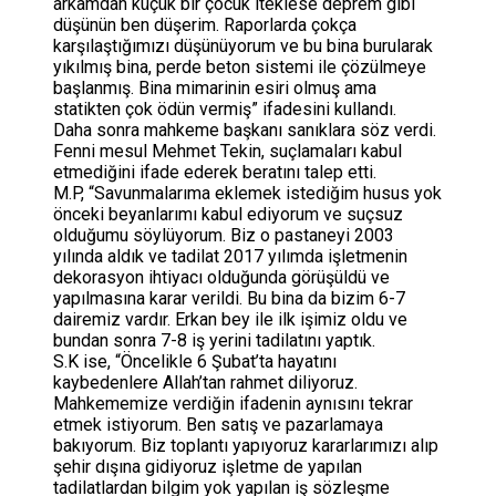
arkamdan küçük bir çocuk iteklese deprem gibi
düşünün ben düşerim. Raporlarda çokça
karşılaştığımızı düşünüyorum ve bu bina burularak
yıkılmış bina, perde beton sistemi ile çözülmeye
başlanmış. Bina mimarinin esiri olmuş ama
statikten çok ödün vermiş” ifadesini kullandı.
Daha sonra mahkeme başkanı sanıklara söz verdi.
Fenni mesul Mehmet Tekin, suçlamaları kabul
etmediğini ifade ederek beratını talep etti.
M.P, “Savunmalarıma eklemek istediğim husus yok
önceki beyanlarımı kabul ediyorum ve suçsuz
olduğumu söylüyorum. Biz o pastaneyi 2003
yılında aldık ve tadilat 2017 yılımda işletmenin
dekorasyon ihtiyacı olduğunda görüşüldü ve
yapılmasına karar verildi. Bu bina da bizim 6-7
dairemiz vardır. Erkan bey ile ilk işimiz oldu ve
bundan sonra 7-8 iş yerini tadilatını yaptık.
S.K ise, “Öncelikle 6 Şubat’ta hayatını
kaybedenlere Allah’tan rahmet diliyoruz.
Mahkememize verdiğin ifadenin aynısını tekrar
etmek istiyorum. Ben satış ve pazarlamaya
bakıyorum. Biz toplantı yapıyoruz kararlarımızı alıp
şehir dışına gidiyoruz işletme de yapılan
tadilatlardan bilgim yok yapılan iş sözleşme