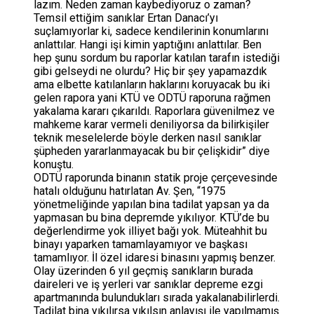
lazım. Neden zaman kaybediyoruz o zaman?
Temsil ettiğim sanıklar Ertan Danacı’yı
suçlamıyorlar ki, sadece kendilerinin konumlarını
anlattılar. Hangi işi kimin yaptığını anlattılar. Ben
hep şunu sordum bu raporlar katılan tarafın istediği
gibi gelseydi ne olurdu? Hiç bir şey yapamazdık
ama elbette katılanların haklarını koruyacak bu iki
gelen rapora yani KTÜ ve ODTÜ raporuna rağmen
yakalama kararı çıkarıldı. Raporlara güvenilmez ve
mahkeme karar vermeli deniliyorsa da bilirkişiler
teknik meselelerde böyle derken nasıl sanıklar
şüpheden yararlanmayacak bu bir çelişkidir” diye
konuştu.
ODTÜ raporunda binanın statik proje çerçevesinde
hatalı olduğunu hatırlatan Av. Şen, “1975
yönetmeliğinde yapılan bina tadilat yapsan ya da
yapmasan bu bina depremde yıkılıyor. KTÜ’de bu
değerlendirme yok illiyet bağı yok. Müteahhit bu
binayı yaparken tamamlayamıyor ve başkası
tamamlıyor. İl özel idaresi binasını yapmış benzer.
Olay üzerinden 6 yıl geçmiş sanıkların burada
daireleri ve iş yerleri var sanıklar depreme ezgi
apartmanında bulundukları sırada yakalanabilirlerdi.
Tadilat bina yıkılırsa yıkılsın anlayışı ile yapılmamış