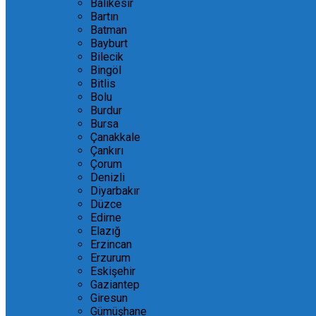
Balıkesir
Bartın
Batman
Bayburt
Bilecik
Bingöl
Bitlis
Bolu
Burdur
Bursa
Çanakkale
Çankırı
Çorum
Denizli
Diyarbakır
Düzce
Edirne
Elazığ
Erzincan
Erzurum
Eskişehir
Gaziantep
Giresun
Gümüşhane