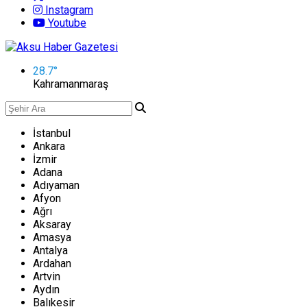
Instagram
Youtube
28.7
°
Kahramanmaraş
İstanbul
Ankara
İzmir
Adana
Adıyaman
Afyon
Ağrı
Aksaray
Amasya
Antalya
Ardahan
Artvin
Aydın
Balıkesir