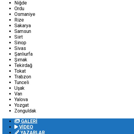
Niğde
Ordu
Osmaniye
Rize
Sakarya
Samsun
Siirt
Sinop
Sivas
Şanlıurfa
Şırnak
Tekirdağ
Tokat
Trabzon
Tunceli
Uşak
Van
Yalova
Yozgat
Zonguldak
GALERİ
VİDEO
YAZARLAR