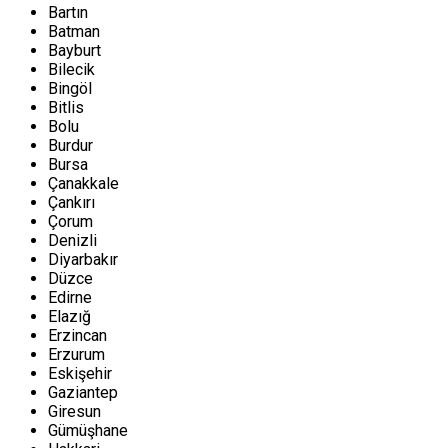
Bartın
Batman
Bayburt
Bilecik
Bingöl
Bitlis
Bolu
Burdur
Bursa
Çanakkale
Çankırı
Çorum
Denizli
Diyarbakır
Düzce
Edirne
Elazığ
Erzincan
Erzurum
Eskişehir
Gaziantep
Giresun
Gümüşhane