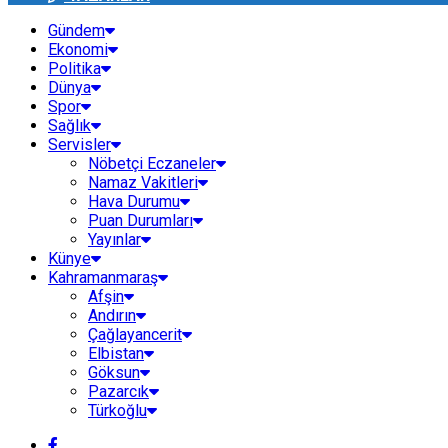
Gündem
Ekonomi
Politika
Dünya
Spor
Sağlık
Servisler
Nöbetçi Eczaneler
Namaz Vakitleri
Hava Durumu
Puan Durumları
Yayınlar
Künye
Kahramanmaraş
Afşin
Andırın
Çağlayancerit
Elbistan
Göksun
Pazarcık
Türkoğlu