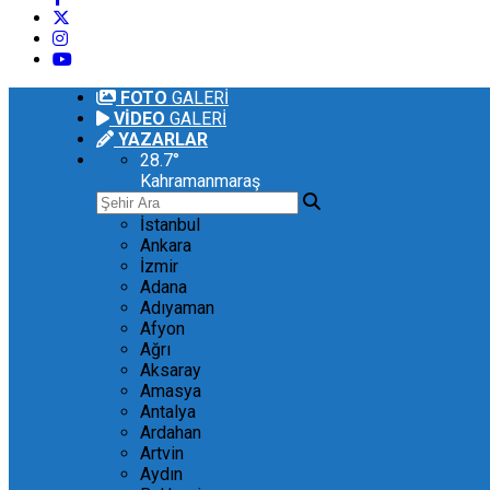
FOTO
GALERİ
VİDEO
GALERİ
YAZARLAR
28.7
°
Kahramanmaraş
İstanbul
Ankara
İzmir
Adana
Adıyaman
Afyon
Ağrı
Aksaray
Amasya
Antalya
Ardahan
Artvin
Aydın