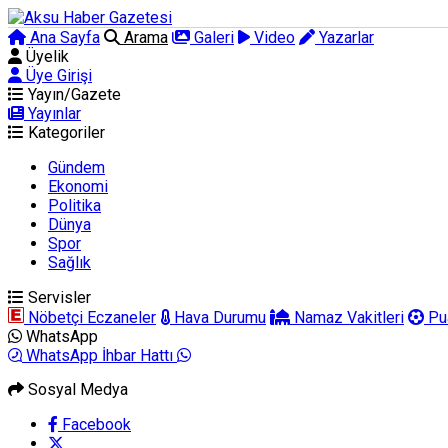
Ana Sayfa
Arama
Galeri
Video
Yazarlar
Üyelik
Üye Girişi
Yayın/Gazete
Yayınlar
Kategoriler
Gündem
Ekonomi
Politika
Dünya
Spor
Sağlık
Servisler
Nöbetçi Eczaneler
Hava Durumu
Namaz Vakitleri
Pu
WhatsApp
WhatsApp İhbar Hattı
Sosyal Medya
Facebook