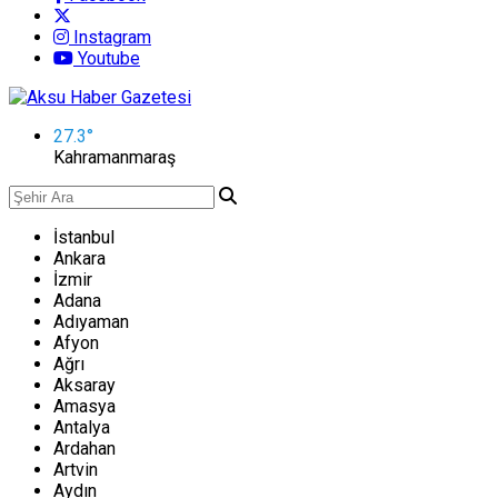
Instagram
Youtube
27.3
°
Kahramanmaraş
İstanbul
Ankara
İzmir
Adana
Adıyaman
Afyon
Ağrı
Aksaray
Amasya
Antalya
Ardahan
Artvin
Aydın