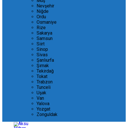
Muş
Nevşehir
Niğde
Ordu
Osmaniye
Rize
Sakarya
Samsun
Siirt
Sinop
Sivas
Şanlıurfa
Şırnak
Tekirdağ
Tokat
Trabzon
Tunceli
Uşak
Van
Yalova
Yozgat
Zonguldak