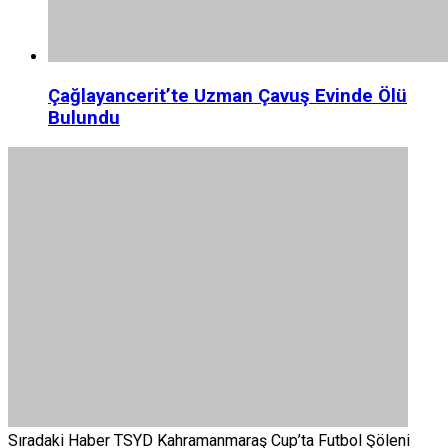
Çağlayancerit’te Uzman Çavuş Evinde Ölü
Bulundu
Sıradaki Haber
TSYD Kahramanmaraş Cup’ta Futbol Şöleni