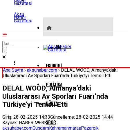
Aksu
Haber
Gazetesi
GÜNDEM
EKONOMI
Ana Sayfa
›
aksuhaber.com
›
DELAL WOOD, Almanya’daki
Uluslararası Av Sporları Fuarı’nda Türkiye’yi Temsil Etti
POLITIKA
DELAL WOOD, Almanya’daki
Uluslararası Av Sporları Fuarı’nda
DÜNYA
Türkiye’yi Temsil Etti
Giriş: 28-02-2025 14:33
Güncelleme: 28-02-2025 14:44
SPOR
Kaynak: HABER MERKEZI
aksuhaber.com
Gündem
Kahramanmaraş
Pazarcık