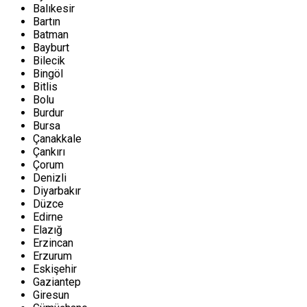
Balıkesir
Bartın
Batman
Bayburt
Bilecik
Bingöl
Bitlis
Bolu
Burdur
Bursa
Çanakkale
Çankırı
Çorum
Denizli
Diyarbakır
Düzce
Edirne
Elazığ
Erzincan
Erzurum
Eskişehir
Gaziantep
Giresun