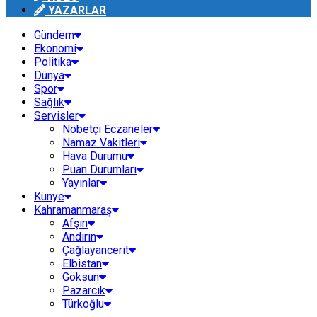
YAZARLAR
Gündem
Ekonomi
Politika
Dünya
Spor
Sağlık
Servisler
Nöbetçi Eczaneler
Namaz Vakitleri
Hava Durumu
Puan Durumları
Yayınlar
Künye
Kahramanmaraş
Afşin
Andırın
Çağlayancerit
Elbistan
Göksun
Pazarcık
Türkoğlu