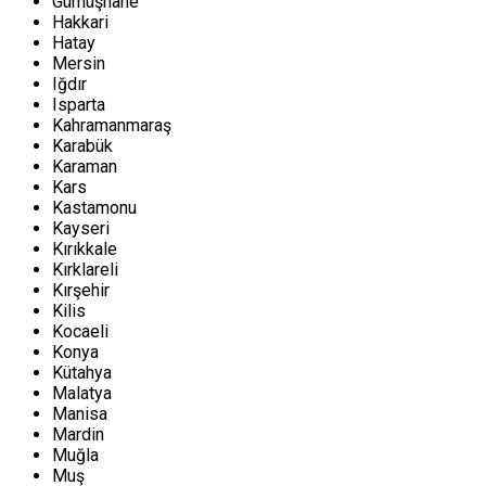
Gümüşhane
Hakkari
Hatay
Mersin
Iğdır
Isparta
Kahramanmaraş
Karabük
Karaman
Kars
Kastamonu
Kayseri
Kırıkkale
Kırklareli
Kırşehir
Kilis
Kocaeli
Konya
Kütahya
Malatya
Manisa
Mardin
Muğla
Muş