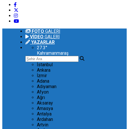
FOTO
GALERİ
VİDEO
GALERİ
YAZARLAR
27.3
°
Kahramanmaraş
İstanbul
Ankara
İzmir
Adana
Adıyaman
Afyon
Ağrı
Aksaray
Amasya
Antalya
Ardahan
Artvin