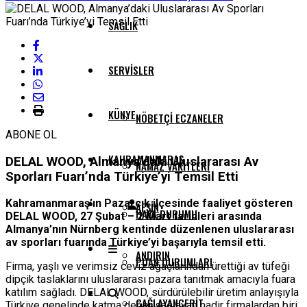
SAĞLIK
SERVISLER
KÜNYE
NÖBETÇI ECZANELER
ABONE OL
KAHRAMANMARAŞ
DELAL WOOD, Almanya’daki Uluslararası Av
NAMAZ VAKITLERI
Sporları Fuarı’nda Türkiye’yi Temsil Etti
Kahramanmaraş’ın Pazarcık ilçesinde faaliyet gösteren
AFŞIN
HAVA DURUMU
DELAL WOOD, 27 Şubat – 2 Mart tarihleri arasında
Almanya’nın Nürnberg kentinde düzenlenen uluslararası
av sporları fuarında Türkiye’yi başarıyla temsil etti.
ANDIRIN
PUAN DURUMLARI
Firma, yaşlı ve verimsiz ceviz ağaçlarından ürettiği av tüfeği
dipçik taslaklarını uluslararası pazara tanıtmak amacıyla fuara
katılım sağladı. DELAL WOOD, sürdürülebilir üretim anlayışıyla
ÇAĞLAYANCERIT
Türkiye genelinde katma değer sağlayan nadir firmalardan biri