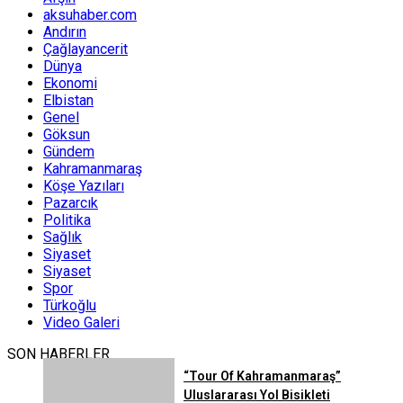
aksuhaber.com
Andırın
Çağlayancerit
Dünya
Ekonomi
Elbistan
Genel
Göksun
Gündem
Kahramanmaraş
Köşe Yazıları
Pazarcık
Politika
Sağlık
Siyaset
Siyaset
Spor
Türkoğlu
Video Galeri
SON HABERLER
“Tour Of Kahramanmaraş”
Uluslararası Yol Bisikleti