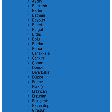
Aydın
Balıkesir
Bartın
Batman
Bayburt
Bilecik
Bingöl
Bitlis
Bolu
Burdur
Bursa
Çanakkale
Çankırı
Çorum
Denizli
Diyarbakır
Düzce
Edirne
Elazığ
Erzincan
Erzurum
Eskişehir
Gaziantep
Giresun