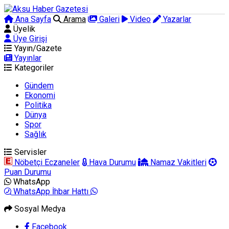
Ana Sayfa
Arama
Galeri
Video
Yazarlar
Üyelik
Üye Girişi
Yayın/Gazete
Yayınlar
Kategoriler
Gündem
Ekonomi
Politika
Dünya
Spor
Sağlık
Servisler
Nöbetçi Eczaneler
Hava Durumu
Namaz Vakitleri
Puan Durumu
WhatsApp
WhatsApp İhbar Hattı
Sosyal Medya
Facebook