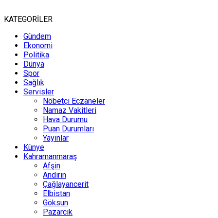
KATEGORİLER
Gündem
Ekonomi
Politika
Dünya
Spor
Sağlık
Servisler
Nöbetçi Eczaneler
Namaz Vakitleri
Hava Durumu
Puan Durumları
Yayınlar
Künye
Kahramanmaraş
Afşin
Andırın
Çağlayancerit
Elbistan
Göksun
Pazarcık