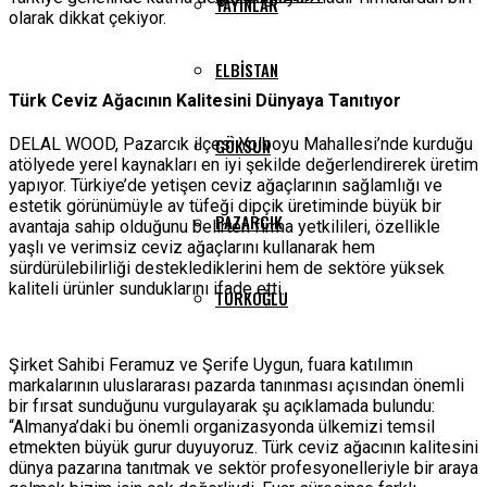
YAYINLAR
olarak dikkat çekiyor.
ELBISTAN
Türk Ceviz Ağacının Kalitesini Dünyaya Tanıtıyor
DELAL WOOD, Pazarcık ilçesi Yolboyu Mahallesi’nde kurduğu
GÖKSUN
atölyede yerel kaynakları en iyi şekilde değerlendirerek üretim
yapıyor. Türkiye’de yetişen ceviz ağaçlarının sağlamlığı ve
estetik görünümüyle av tüfeği dipçik üretiminde büyük bir
PAZARCIK
avantaja sahip olduğunu belirten firma yetkilileri, özellikle
yaşlı ve verimsiz ceviz ağaçlarını kullanarak hem
sürdürülebilirliği desteklediklerini hem de sektöre yüksek
kaliteli ürünler sunduklarını ifade etti.
TÜRKOĞLU
Şirket Sahibi Feramuz ve Şerife Uygun, fuara katılımın
markalarının uluslararası pazarda tanınması açısından önemli
bir fırsat sunduğunu vurgulayarak şu açıklamada bulundu:
“Almanya’daki bu önemli organizasyonda ülkemizi temsil
etmekten büyük gurur duyuyoruz. Türk ceviz ağacının kalitesini
dünya pazarına tanıtmak ve sektör profesyonelleriyle bir araya