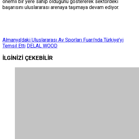
önemli bir yere sahip olduğunu göstererek sektördeki
başarısını uluslararası arenaya taşımaya devam ediyor.
Almanya'daki Uluslararası Av Sporları Fuarı’nda Türkiye’yi
Temsil Etti
DELAL WOOD
İLGİNİZİ
ÇEKEBİLİR