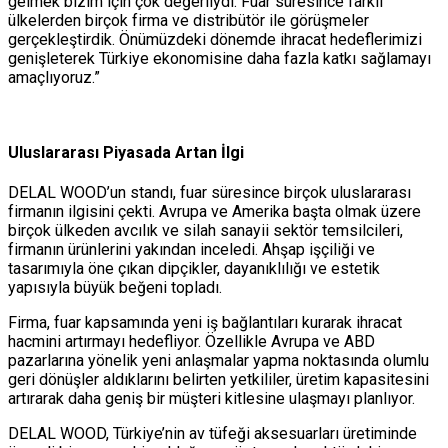
gelmek bizim için çok değerliydi. Fuar süresince farklı
ülkelerden birçok firma ve distribütör ile görüşmeler
gerçekleştirdik. Önümüzdeki dönemde ihracat hedeflerimizi
genişleterek Türkiye ekonomisine daha fazla katkı sağlamayı
amaçlıyoruz.”
Uluslararası Piyasada Artan İlgi
DELAL WOOD’un standı, fuar süresince birçok uluslararası
firmanın ilgisini çekti. Avrupa ve Amerika başta olmak üzere
birçok ülkeden avcılık ve silah sanayii sektör temsilcileri,
firmanın ürünlerini yakından inceledi. Ahşap işçiliği ve
tasarımıyla öne çıkan dipçikler, dayanıklılığı ve estetik
yapısıyla büyük beğeni topladı.
Firma, fuar kapsamında yeni iş bağlantıları kurarak ihracat
hacmini artırmayı hedefliyor. Özellikle Avrupa ve ABD
pazarlarına yönelik yeni anlaşmalar yapma noktasında olumlu
geri dönüşler aldıklarını belirten yetkililer, üretim kapasitesini
artırarak daha geniş bir müşteri kitlesine ulaşmayı planlıyor.
DELAL WOOD, Türkiye’nin av tüfeği aksesuarları üretiminde