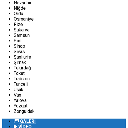
Nevşehir
Niğde
Ordu
Osmaniye
Rize
Sakarya
Samsun
Siirt
Sinop
Sivas
Şanlıurfa
Şırnak
Tekirdağ
Tokat
Trabzon
Tunceli
Uşak
Van
Yalova
Yozgat
Zonguldak
GALERİ
VİDEO