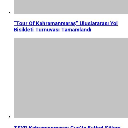
“Tour Of Kahramanmaraş” Uluslararası Yol
Bisikleti Turnuvası Tamamlandı
TSYD Kahramanmaraş Cup’ta Futbol Şöleni