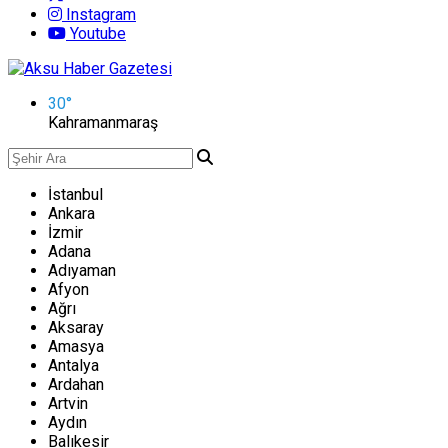
Instagram
Youtube
30
°
Kahramanmaraş
İstanbul
Ankara
İzmir
Adana
Adıyaman
Afyon
Ağrı
Aksaray
Amasya
Antalya
Ardahan
Artvin
Aydın
Balıkesir