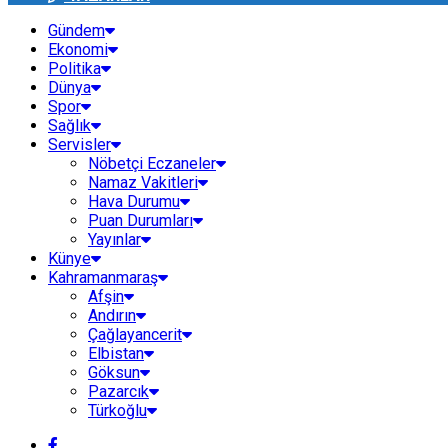
Gündem
Ekonomi
Politika
Dünya
Spor
Sağlık
Servisler
Nöbetçi Eczaneler
Namaz Vakitleri
Hava Durumu
Puan Durumları
Yayınlar
Künye
Kahramanmaraş
Afşin
Andırın
Çağlayancerit
Elbistan
Göksun
Pazarcık
Türkoğlu