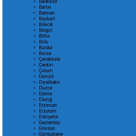
Balıkesir
Bartın
Batman
Bayburt
Bilecik
Bingöl
Bitlis
Bolu
Burdur
Bursa
Çanakkale
Çankırı
Çorum
Denizli
Diyarbakır
Düzce
Edirne
Elazığ
Erzincan
Erzurum
Eskişehir
Gaziantep
Giresun
Gümüşhane