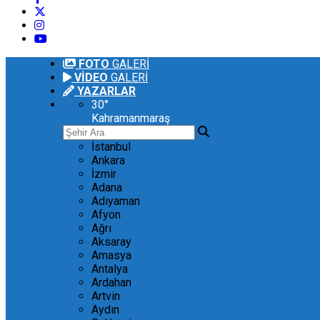
FOTO
GALERİ
VİDEO
GALERİ
YAZARLAR
30
°
Kahramanmaraş
İstanbul
Ankara
İzmir
Adana
Adıyaman
Afyon
Ağrı
Aksaray
Amasya
Antalya
Ardahan
Artvin
Aydın