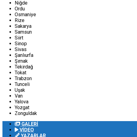
Niğde
Ordu
Osmaniye
Rize
Sakarya
Samsun
Siirt
Sinop
Sivas
Şanlıurfa
Şırnak
Tekirdağ
Tokat
Trabzon
Tunceli
Uşak
Van
Yalova
Yozgat
Zonguldak
GALERİ
VİDEO
YAZARLAR