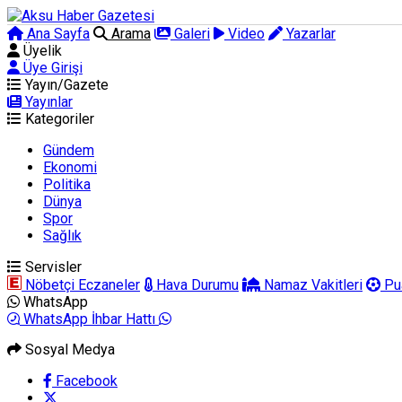
Ana Sayfa
Arama
Galeri
Video
Yazarlar
Üyelik
Üye Girişi
Yayın/Gazete
Yayınlar
Kategoriler
Gündem
Ekonomi
Politika
Dünya
Spor
Sağlık
Servisler
Nöbetçi Eczaneler
Hava Durumu
Namaz Vakitleri
Pu
WhatsApp
WhatsApp İhbar Hattı
Sosyal Medya
Facebook