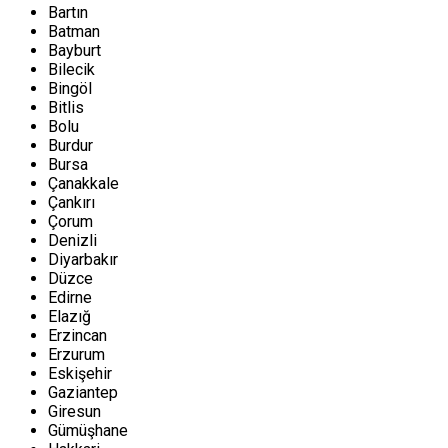
Bartın
Batman
Bayburt
Bilecik
Bingöl
Bitlis
Bolu
Burdur
Bursa
Çanakkale
Çankırı
Çorum
Denizli
Diyarbakır
Düzce
Edirne
Elazığ
Erzincan
Erzurum
Eskişehir
Gaziantep
Giresun
Gümüşhane