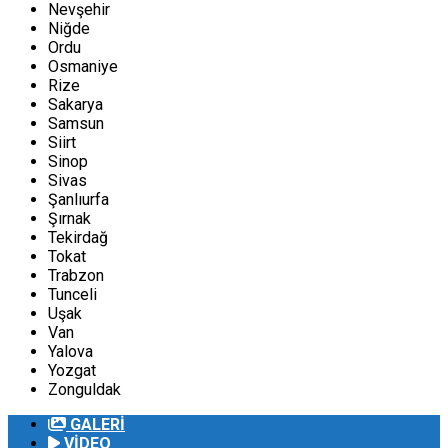
Nevşehir
Niğde
Ordu
Osmaniye
Rize
Sakarya
Samsun
Siirt
Sinop
Sivas
Şanlıurfa
Şırnak
Tekirdağ
Tokat
Trabzon
Tunceli
Uşak
Van
Yalova
Yozgat
Zonguldak
GALERİ
VİDEO