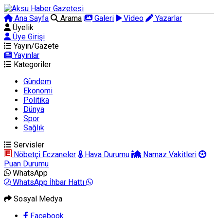
Ana Sayfa
Arama
Galeri
Video
Yazarlar
Üyelik
Üye Girişi
Yayın/Gazete
Yayınlar
Kategoriler
Gündem
Ekonomi
Politika
Dünya
Spor
Sağlık
Servisler
Nöbetçi Eczaneler
Hava Durumu
Namaz Vakitleri
Puan Durumu
WhatsApp
WhatsApp İhbar Hattı
Sosyal Medya
Facebook