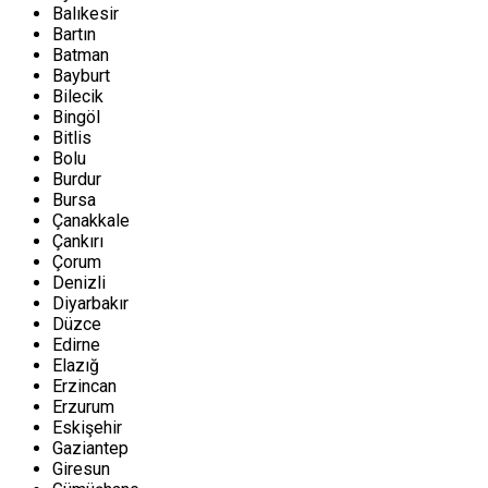
Balıkesir
Bartın
Batman
Bayburt
Bilecik
Bingöl
Bitlis
Bolu
Burdur
Bursa
Çanakkale
Çankırı
Çorum
Denizli
Diyarbakır
Düzce
Edirne
Elazığ
Erzincan
Erzurum
Eskişehir
Gaziantep
Giresun