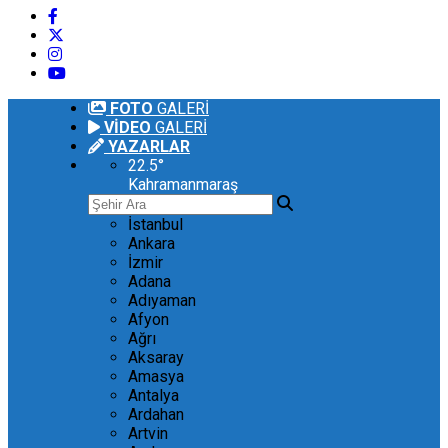
FOTO
GALERİ
VİDEO
GALERİ
YAZARLAR
22.5
°
Kahramanmaraş
İstanbul
Ankara
İzmir
Adana
Adıyaman
Afyon
Ağrı
Aksaray
Amasya
Antalya
Ardahan
Artvin