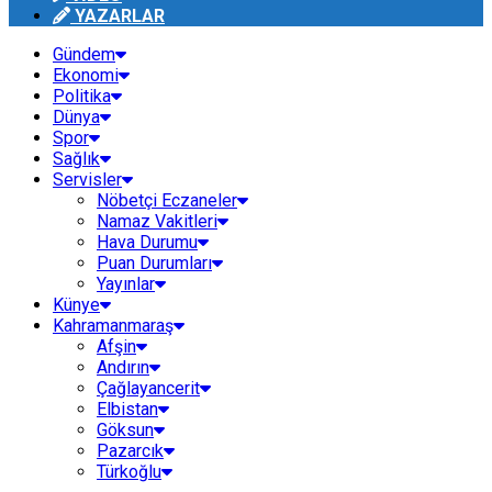
YAZARLAR
Gündem
Ekonomi
Politika
Dünya
Spor
Sağlık
Servisler
Nöbetçi Eczaneler
Namaz Vakitleri
Hava Durumu
Puan Durumları
Yayınlar
Künye
Kahramanmaraş
Afşin
Andırın
Çağlayancerit
Elbistan
Göksun
Pazarcık
Türkoğlu