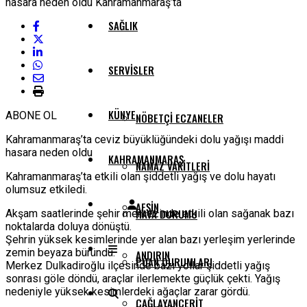
SAĞLIK
SERVISLER
KÜNYE
ABONE OL
NÖBETÇI ECZANELER
Kahramanmaraş’ta ceviz büyüklüğündeki dolu yağışı maddi
hasara neden oldu
KAHRAMANMARAŞ
NAMAZ VAKITLERI
Kahramanmaraş’ta etkili olan şiddetli yağış ve dolu hayatı
olumsuz etkiledi.
AFŞIN
HAVA DURUMU
Akşam saatlerinde şehir merkezinde etkili olan sağanak bazı
noktalarda doluya dönüştü.
Şehrin yüksek kesimlerinde yer alan bazı yerleşim yerlerinde
zemin beyaza büründü.
ANDIRIN
PUAN DURUMLARI
Merkez Dulkadiroğlu ilçesinde bazı yollar şiddetli yağış
sonrası göle döndü, araçlar ilerlemekte güçlük çekti. Yağış
nedeniyle yüksek kesimlerdeki ağaçlar zarar gördü.
ÇAĞLAYANCERIT