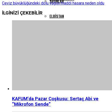
YAYINLAR
Ceviz büyüklüğündeki dolu yağışı maddi hasara neden oldu
İLGİNİZİ
ÇEKEBİLİR
ELBISTAN
GÖKSUN
PAZARCIK
TÜRKOĞLU
KAFUM’da Pazar Coşkusu: Sertaç Abi ve
“Mikrofon Sende”