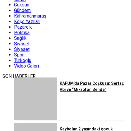
Göksun
Gündem
Kahramanmaraş
Köşe Yazıları
Pazarcık
Politika
Sağlık
Siyaset
Siyaset
Spor
Türkoğlu
Video Galeri
SON HABERLER
KAFUM’da Pazar Coşkusu: Sertaç
Abi ve “Mikrofon Sende”
Kaybolan 2 yaşındaki çocuk