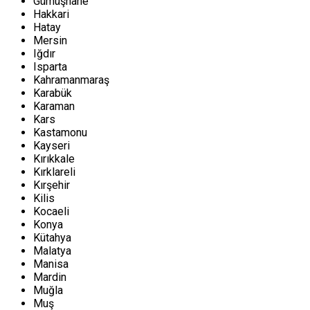
Gümüşhane
Hakkari
Hatay
Mersin
Iğdır
Isparta
Kahramanmaraş
Karabük
Karaman
Kars
Kastamonu
Kayseri
Kırıkkale
Kırklareli
Kırşehir
Kilis
Kocaeli
Konya
Kütahya
Malatya
Manisa
Mardin
Muğla
Muş