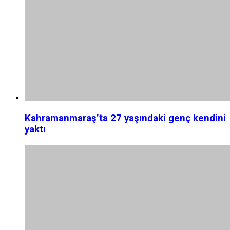
Kahramanmaraş’ta 27 yaşındaki genç kendini
yaktı