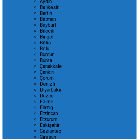
Aydın
Balıkesir
Bartın
Batman
Bayburt
Bilecik
Bingöl
Bitlis
Bolu
Burdur
Bursa
Çanakkale
Çankırı
Çorum
Denizli
Diyarbakır
Düzce
Edirne
Elazığ
Erzincan
Erzurum
Eskişehir
Gaziantep
Giresun