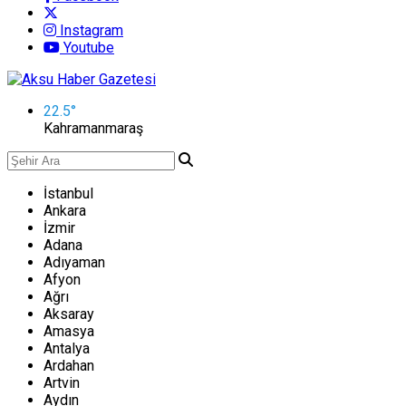
Instagram
Youtube
22.5
°
Kahramanmaraş
İstanbul
Ankara
İzmir
Adana
Adıyaman
Afyon
Ağrı
Aksaray
Amasya
Antalya
Ardahan
Artvin
Aydın