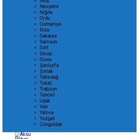
Muş
Nevşehir
Niğde
Ordu
Osmaniye
Rize
Sakarya
Samsun
Siirt
Sinop
Sivas
Şanlıurfa
Şırnak
Tekirdağ
Tokat
Trabzon
Tunceli
Uşak
Van
Yalova
Yozgat
Zonguldak