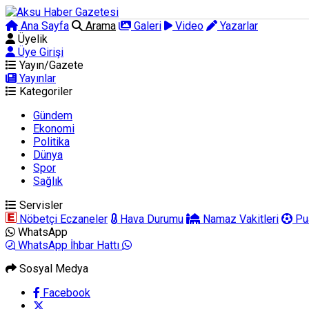
Ana Sayfa
Arama
Galeri
Video
Yazarlar
Üyelik
Üye Girişi
Yayın/Gazete
Yayınlar
Kategoriler
Gündem
Ekonomi
Politika
Dünya
Spor
Sağlık
Servisler
Nöbetçi Eczaneler
Hava Durumu
Namaz Vakitleri
Pu
WhatsApp
WhatsApp İhbar Hattı
Sosyal Medya
Facebook