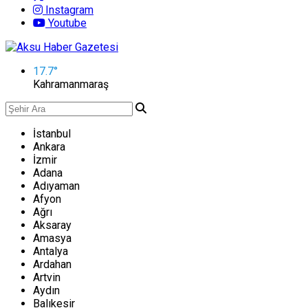
Instagram
Youtube
17.7
°
Kahramanmaraş
İstanbul
Ankara
İzmir
Adana
Adıyaman
Afyon
Ağrı
Aksaray
Amasya
Antalya
Ardahan
Artvin
Aydın
Balıkesir