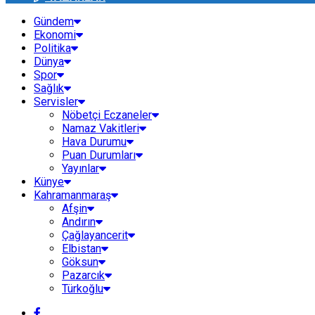
Gündem
Ekonomi
Politika
Dünya
Spor
Sağlık
Servisler
Nöbetçi Eczaneler
Namaz Vakitleri
Hava Durumu
Puan Durumları
Yayınlar
Künye
Kahramanmaraş
Afşin
Andırın
Çağlayancerit
Elbistan
Göksun
Pazarcık
Türkoğlu