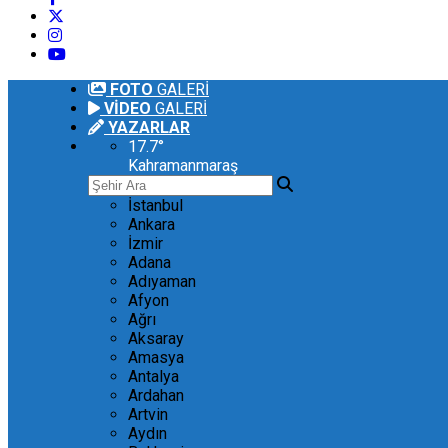
FOTO
GALERİ
VİDEO
GALERİ
YAZARLAR
17.7
°
Kahramanmaraş
İstanbul
Ankara
İzmir
Adana
Adıyaman
Afyon
Ağrı
Aksaray
Amasya
Antalya
Ardahan
Artvin
Aydın