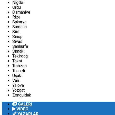
Niğde
Ordu
Osmaniye
Rize
Sakarya
Samsun
Siirt
Sinop
Sivas
Şanlıurfa
Şırnak
Tekirdağ
Tokat
Trabzon
Tunceli
Uşak
Van
Yalova
Yozgat
Zonguldak
GALERİ
VİDEO
YAZARLAR