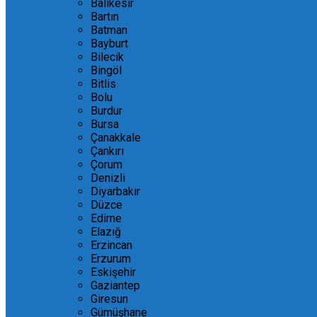
Balıkesir
Bartın
Batman
Bayburt
Bilecik
Bingöl
Bitlis
Bolu
Burdur
Bursa
Çanakkale
Çankırı
Çorum
Denizli
Diyarbakır
Düzce
Edirne
Elazığ
Erzincan
Erzurum
Eskişehir
Gaziantep
Giresun
Gümüşhane