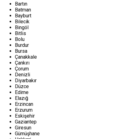
Bartın
Batman
Bayburt
Bilecik
Bingöl
Bitlis
Bolu
Burdur
Bursa
Çanakkale
Çankırı
Çorum
Denizli
Diyarbakır
Düzce
Edirne
Elazığ
Erzincan
Erzurum
Eskişehir
Gaziantep
Giresun
Gümüşhane