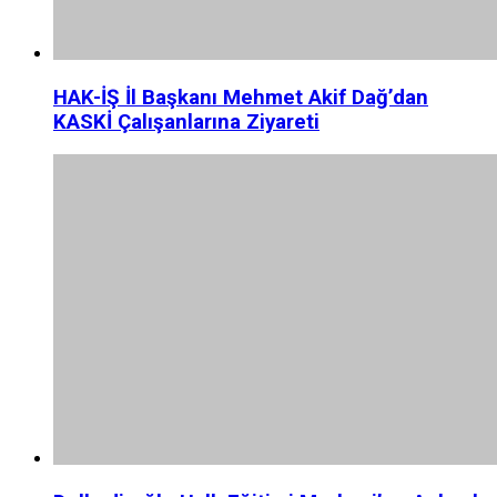
HAK-İŞ İl Başkanı Mehmet Akif Dağ’dan
KASKİ Çalışanlarına Ziyareti