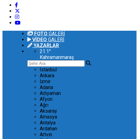
FOTO
GALERİ
VİDEO
GALERİ
YAZARLAR
21.1
°
Kahramanmaraş
İstanbul
Ankara
İzmir
Adana
Adıyaman
Afyon
Ağrı
Aksaray
Amasya
Antalya
Ardahan
Artvin