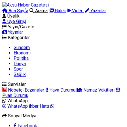
Ana Sayfa
Arama
Galeri
Video
Yazarlar
Üyelik
Üye Girişi
Yayın/Gazete
Yayınlar
Kategoriler
Gündem
Ekonomi
Politika
Dünya
Spor
Sağlık
Servisler
Nöbetçi Eczaneler
Hava Durumu
Namaz Vakitleri
Puan Durumu
WhatsApp
WhatsApp İhbar Hattı
Sosyal Medya
Facebook