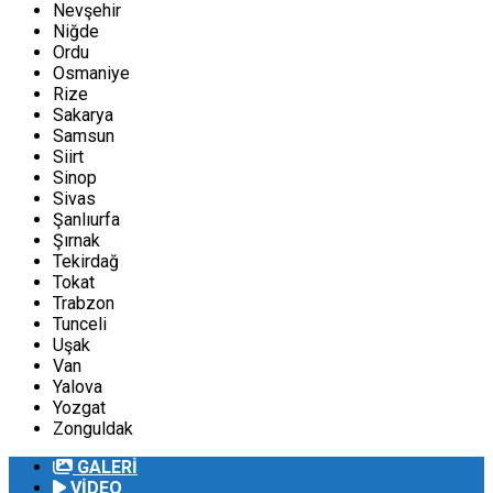
Nevşehir
Niğde
Ordu
Osmaniye
Rize
Sakarya
Samsun
Siirt
Sinop
Sivas
Şanlıurfa
Şırnak
Tekirdağ
Tokat
Trabzon
Tunceli
Uşak
Van
Yalova
Yozgat
Zonguldak
GALERİ
VİDEO