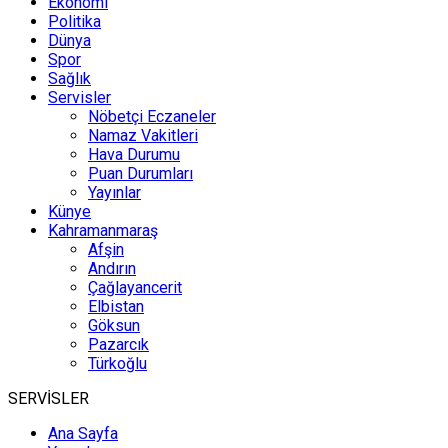
Ekonomi
Politika
Dünya
Spor
Sağlık
Servisler
Nöbetçi Eczaneler
Namaz Vakitleri
Hava Durumu
Puan Durumları
Yayınlar
Künye
Kahramanmaraş
Afşin
Andırın
Çağlayancerit
Elbistan
Göksun
Pazarcık
Türkoğlu
SERVİSLER
Ana Sayfa