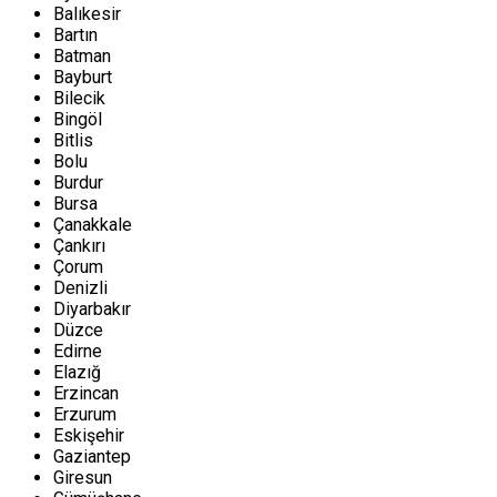
Balıkesir
Bartın
Batman
Bayburt
Bilecik
Bingöl
Bitlis
Bolu
Burdur
Bursa
Çanakkale
Çankırı
Çorum
Denizli
Diyarbakır
Düzce
Edirne
Elazığ
Erzincan
Erzurum
Eskişehir
Gaziantep
Giresun