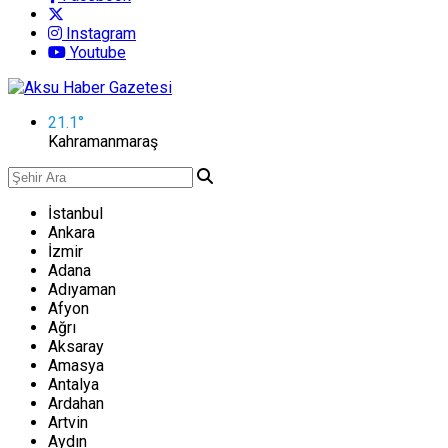
Instagram
Youtube
21.1
°
Kahramanmaraş
İstanbul
Ankara
İzmir
Adana
Adıyaman
Afyon
Ağrı
Aksaray
Amasya
Antalya
Ardahan
Artvin
Aydın