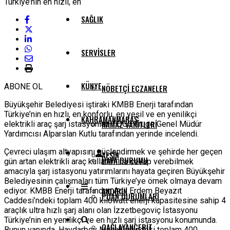
SAĞLIK
SERVISLER
KÜNYE
ABONE OL
NÖBETÇI ECZANELER
Büyükşehir Belediyesi iştiraki KMBB Enerji tarafından
Türkiye’nin en hızlı, en konforlu, en yeşil ve en yenilikçi
KAHRAMANMARAŞ
NAMAZ VAKITLERI
elektrikli araç şarj istasyonları TOGG Trugo Genel Müdür
Yardımcısı Alparslan Kutlu tarafından yerinde incelendi.
Çevreci ulaşım altyapısını güçlendirmek ve şehirde her geçen
AFŞIN
HAVA DURUMU
gün artan elektrikli araç kullanımına cevap verebilmek
amacıyla şarj istasyonu yatırımlarını hayata geçiren Büyükşehir
Belediyesinin çalışmaları tüm Türkiye’ye örnek olmaya devam
ANDIRIN
ediyor. KMBB Enerji tarafından Adil Erdem Beyazıt
PUAN DURUMLARI
Caddesi’ndeki toplam 400 kilowatt enerji kapasitesine sahip 4
araçlık ultra hızlı şarj alanı olan İzzetbegoviç İstasyonu
Türkiye’nin en yenilikçi ve en hızlı şarj istasyonu konumunda.
ÇAĞLAYANCERIT
Bunun yanında, Haydarbey Mahallesi’ndeki toplam 400