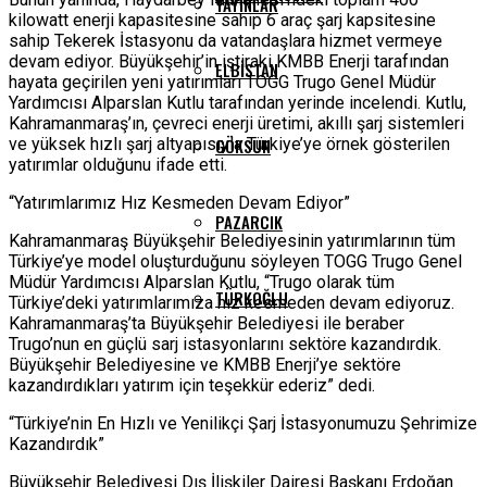
YAYINLAR
kilowatt enerji kapasitesine sahip 6 araç şarj kapsitesine
sahip Tekerek İstasyonu da vatandaşlara hizmet vermeye
devam ediyor. Büyükşehir’in iştiraki KMBB Enerji tarafından
ELBISTAN
hayata geçirilen yeni yatırımları TOGG Trugo Genel Müdür
Yardımcısı Alparslan Kutlu tarafından yerinde incelendi. Kutlu,
Kahramanmaraş’ın, çevreci enerji üretimi, akıllı şarj sistemleri
ve yüksek hızlı şarj altyapısıyla Türkiye’ye örnek gösterilen
GÖKSUN
yatırımlar olduğunu ifade etti.
“Yatırımlarımız Hız Kesmeden Devam Ediyor”
PAZARCIK
Kahramanmaraş Büyükşehir Belediyesinin yatırımlarının tüm
Türkiye’ye model oluşturduğunu söyleyen TOGG Trugo Genel
Müdür Yardımcısı Alparslan Kutlu, “Trugo olarak tüm
TÜRKOĞLU
Türkiye’deki yatırımlarımıza hız kesmeden devam ediyoruz.
Kahramanmaraş’ta Büyükşehir Belediyesi ile beraber
Trugo’nun en güçlü sarj istasyonlarını sektöre kazandırdık.
Büyükşehir Belediyesine ve KMBB Enerji’ye sektöre
kazandırdıkları yatırım için teşekkür ederiz” dedi.
“Türkiye’nin En Hızlı ve Yenilikçi Şarj İstasyonumuzu Şehrimize
Kazandırdık”
Büyükşehir Belediyesi Dış İlişkiler Dairesi Başkanı Erdoğan