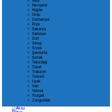
Muş
Nevşehir
Niğde
Ordu
Osmaniye
Rize
Sakarya
Samsun
Siirt
Sinop
Sivas
Şanlıurfa
Şırnak
Tekirdağ
Tokat
Trabzon
Tunceli
Uşak
Van
Yalova
Yozgat
Zonguldak