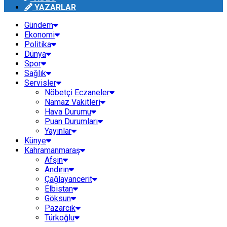
YAZARLAR
Gündem
Ekonomi
Politika
Dünya
Spor
Sağlık
Servisler
Nöbetçi Eczaneler
Namaz Vakitleri
Hava Durumu
Puan Durumları
Yayınlar
Künye
Kahramanmaraş
Afşin
Andırın
Çağlayancerit
Elbistan
Göksun
Pazarcık
Türkoğlu