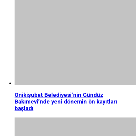
Onikişubat Belediyesi’nin Gündüz
Bakımevi’nde yeni dönemin ön kayıtları
başladı