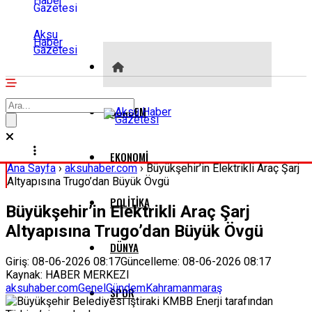
Aksu
Haber
Gazetesi
GÜNDEM
EKONOMI
Ana Sayfa
›
aksuhaber.com
›
Büyükşehir’in Elektrikli Araç Şarj
Altyapısına Trugo’dan Büyük Övgü
POLITIKA
Büyükşehir’in Elektrikli Araç Şarj
Altyapısına Trugo’dan Büyük Övgü
DÜNYA
Giriş: 08-06-2026 08:17
Güncelleme: 08-06-2026 08:17
Kaynak: HABER MERKEZI
aksuhaber.com
Genel
Gündem
Kahramanmaraş
SPOR