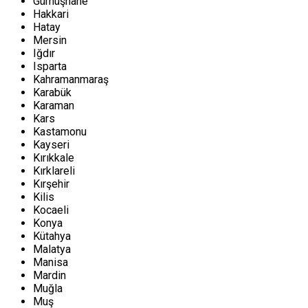
Gümüşhane
Hakkari
Hatay
Mersin
Iğdır
Isparta
Kahramanmaraş
Karabük
Karaman
Kars
Kastamonu
Kayseri
Kırıkkale
Kırklareli
Kırşehir
Kilis
Kocaeli
Konya
Kütahya
Malatya
Manisa
Mardin
Muğla
Muş