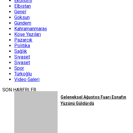
Ekonomi
Elbistan
Genel
Göksun
Gündem
Kahramanmaraş
Köşe Yazıları
Pazarcık
Politika
Sağlık
Siyaset
Siyaset
Spor
Türkoğlu
Video Galeri
SON HABERLER
Geleneksel Ağustos Fuarı Esnafın
Yüzünü Güldürdü