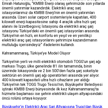
Emrah Hatunoğlu, “KMBB Enerji olaraş şehrimizde son yıllarda
önemli yatırımlar kazandırdık. Elektrikli araç sarj
istasyonlarımız da KMBB Enerji’nin en önemli yatırımları
arasında. Üzeri solar carport sistemleriyle kapatılan, 400
kilowatt enerji kapasitesine sahip 4 araçlık ultra hızlı şarj
alanını ile İzzetbegoviç İstasyonu da elektrikli araç şarj
istasyonu Türkiye’deki en önemli şarj istasyonları arasında.
Türkiye’nin en hızlı, en konforlu en yeşil ve en yenilikçi
elektrikli araç şarj istasyonlarını şehrimize kazandırmanın
mutluluğu içerisindeyiz” ifadelerini kullandı.
Kahramanmaraş, Türkiye’ye Model Oluyor
Türkiye’nin yerli ve milli elektrikli otomobili TOGG’un şarj ağı
markası Trugo; ülke genelinde 81 ilin tamamında, binin
üzerinde lokasyonda ve 2 bin 500’den fazla şarj soketiyle
sektörün en önemli şarj ağı operatörleri arasında yer alıyor.
400 kilowatt kapasiteli ultra hızlı cihazların yer aldığı
Türkiye’nin tek TOGG Trugo Tesisi’nin, Büyükşehir Belediyesi
iştiraki KMBB Enerji bünyesinde ilk kez Kahramanmaraş’ta
hizmete başlaması ise şehrin elektrikli ulaşım altyapısındaki
öncü rolünü ortaya koyuyor.
Büyükşehir’in Elektrikli Araç Şarj Altyapısına Trugo’dan Büyük