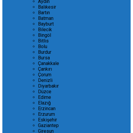
Aydın
Balıkesir
Bartın
Batman
Bayburt
Bilecik
Bingöl
Bitlis
Bolu
Burdur
Bursa
Çanakkale
Çankırı
Çorum
Denizli
Diyarbakır
Düzce
Edirne
Elazığ
Erzincan
Erzurum
Eskişehir
Gaziantep
Giresun