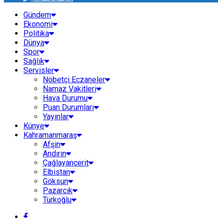
Gündem
Ekonomi
Politika
Dünya
Spor
Sağlık
Servisler
Nöbetçi Eczaneler
Namaz Vakitleri
Hava Durumu
Puan Durumları
Yayınlar
Künye
Kahramanmaraş
Afşin
Andırın
Çağlayancerit
Elbistan
Göksun
Pazarcık
Türkoğlu