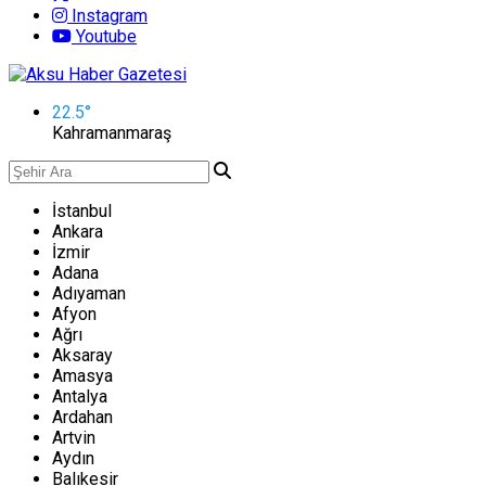
Instagram
Youtube
22.5
°
Kahramanmaraş
İstanbul
Ankara
İzmir
Adana
Adıyaman
Afyon
Ağrı
Aksaray
Amasya
Antalya
Ardahan
Artvin
Aydın
Balıkesir