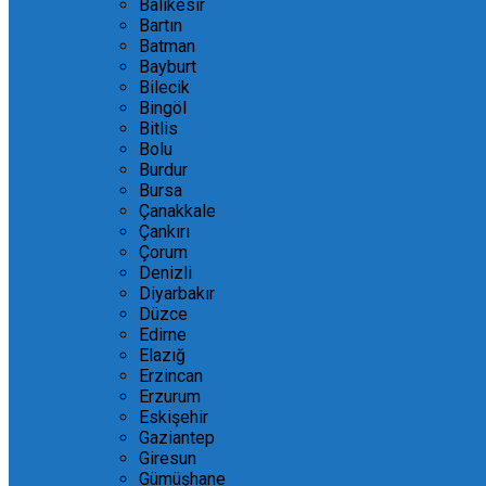
Balıkesir
Bartın
Batman
Bayburt
Bilecik
Bingöl
Bitlis
Bolu
Burdur
Bursa
Çanakkale
Çankırı
Çorum
Denizli
Diyarbakır
Düzce
Edirne
Elazığ
Erzincan
Erzurum
Eskişehir
Gaziantep
Giresun
Gümüşhane