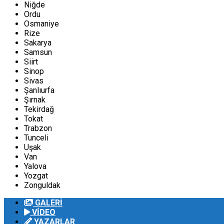
Niğde
Ordu
Osmaniye
Rize
Sakarya
Samsun
Siirt
Sinop
Sivas
Şanlıurfa
Şırnak
Tekirdağ
Tokat
Trabzon
Tunceli
Uşak
Van
Yalova
Yozgat
Zonguldak
GALERİ
VİDEO
YAZARLAR