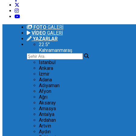
FOTO
GALERİ
VİDEO
GALERİ
YAZARLAR
22.5
°
Kahramanmaraş
İstanbul
Ankara
İzmir
Adana
Adıyaman
Afyon
Ağrı
Aksaray
Amasya
Antalya
Ardahan
Artvin
Aydın