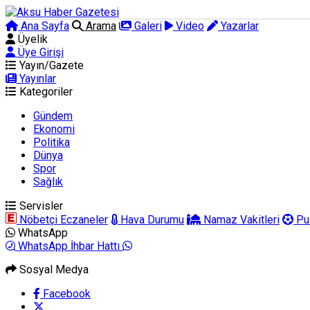
Ana Sayfa
Arama
Galeri
Video
Yazarlar
Üyelik
Üye Girişi
Yayın/Gazete
Yayınlar
Kategoriler
Gündem
Ekonomi
Politika
Dünya
Spor
Sağlık
Servisler
Nöbetçi Eczaneler
Hava Durumu
Namaz Vakitleri
Pu
WhatsApp
WhatsApp İhbar Hattı
Sosyal Medya
Facebook