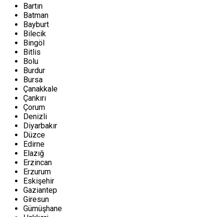
Bartın
Batman
Bayburt
Bilecik
Bingöl
Bitlis
Bolu
Burdur
Bursa
Çanakkale
Çankırı
Çorum
Denizli
Diyarbakır
Düzce
Edirne
Elazığ
Erzincan
Erzurum
Eskişehir
Gaziantep
Giresun
Gümüşhane