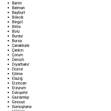
Bartın
Batman
Bayburt
Bilecik
Bingöl
Bitlis
Bolu
Burdur
Bursa
Çanakkale
Çankırı
Çorum
Denizli
Diyarbakır
Düzce
Edirne
Elazığ
Erzincan
Erzurum
Eskişehir
Gaziantep
Giresun
Gümüşhane