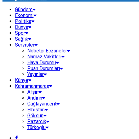
Gündem
Ekonomi
Politika
Dünya
Spor
Sağlık
Servisler
Nöbetçi Eczaneler
Namaz Vakitleri
Hava Durumu
Puan Durumları
Yayınlar
Künye
Kahramanmaraş
Afşin
Andırın
Çağlayancerit
Elbistan
Göksun
Pazarcık
Türkoğlu