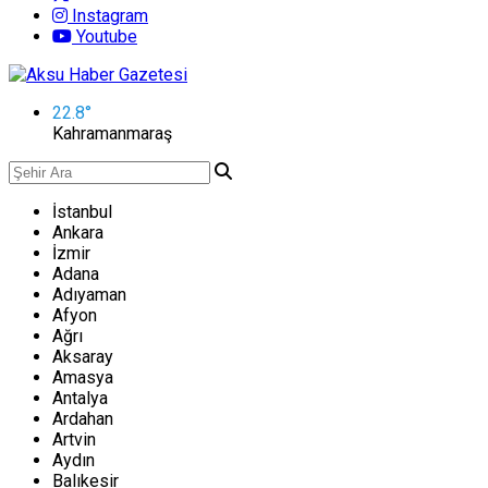
Instagram
Youtube
22.8
°
Kahramanmaraş
İstanbul
Ankara
İzmir
Adana
Adıyaman
Afyon
Ağrı
Aksaray
Amasya
Antalya
Ardahan
Artvin
Aydın
Balıkesir