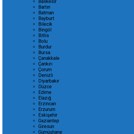
Balıkesir
Bartın
Batman
Bayburt
Bilecik
Bingöl
Bitlis
Bolu
Burdur
Bursa
Çanakkale
Çankırı
Çorum
Denizli
Diyarbakır
Düzce
Edirne
Elazığ
Erzincan
Erzurum
Eskişehir
Gaziantep
Giresun
Gümüşhane