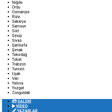
Niğde
Ordu
Osmaniye
Rize
Sakarya
Samsun
Siirt
Sinop
Sivas
Şanlıurfa
Şırnak
Tekirdağ
Tokat
Trabzon
Tunceli
Uşak
Van
Yalova
Yozgat
Zonguldak
GALERİ
VİDEO
YAZARLAR