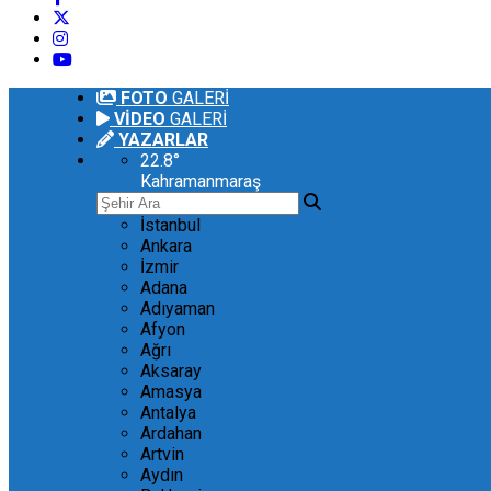
FOTO
GALERİ
VİDEO
GALERİ
YAZARLAR
22.8
°
Kahramanmaraş
İstanbul
Ankara
İzmir
Adana
Adıyaman
Afyon
Ağrı
Aksaray
Amasya
Antalya
Ardahan
Artvin
Aydın