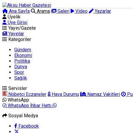
Ana Sayfa
Arama
Galeri
Video
Yazarlar
Üyelik
Üye Girişi
Yayın/Gazete
Yayınlar
Kategoriler
Gündem
Ekonomi
Politika
Dünya
Spor
Sağlık
Servisler
Nöbetçi Eczaneler
Hava Durumu
Namaz Vakitleri
Pu
WhatsApp
WhatsApp İhbar Hattı
Sosyal Medya
Facebook