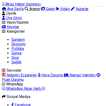
Ana Sayfa
Arama
Galeri
Video
Yazarlar
Üyelik
Üye Girişi
Yayın/Gazete
Yayınlar
Kategoriler
Gündem
Ekonomi
Politika
Dünya
Spor
Sağlık
Servisler
Nöbetçi Eczaneler
Hava Durumu
Namaz Vakitleri
Puan Durumu
WhatsApp
WhatsApp İhbar Hattı
Sosyal Medya
Facebook