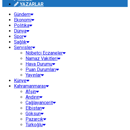
YAZARLAR
Gündem
Ekonomi
Politika
Dünya
Spor
Sağlık
Servisler
Nöbetçi Eczaneler
Namaz Vakitleri
Hava Durumu
Puan Durumları
Yayınlar
Künye
Kahramanmaraş
Afşin
Andırın
Çağlayancerit
Elbistan
Göksun
Pazarcık
Türkoğlu