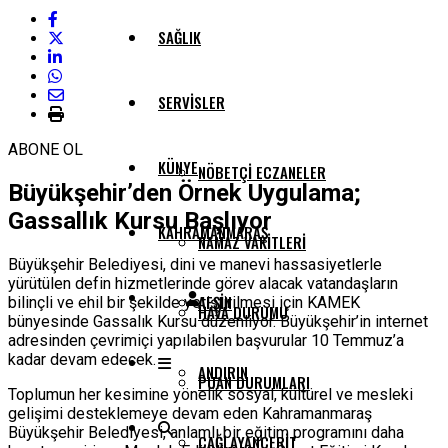
SAĞLIK
SERVISLER
ABONE OL
KÜNYE
NÖBETÇI ECZANELER
Büyükşehir’den Örnek Uygulama;
Gassallık Kursu Başlıyor
KAHRAMANMARAŞ
NAMAZ VAKITLERI
Büyükşehir Belediyesi, dini ve manevi hassasiyetlerle
yürütülen defin hizmetlerinde görev alacak vatandaşların
AFŞIN
bilinçli ve ehil bir şekilde yetiştirilmesi için KAMEK
HAVA DURUMU
bünyesinde Gassalık Kursu düzenliyor. Büyükşehir’in internet
adresinden çevrimiçi yapılabilen başvurular 10 Temmuz’a
kadar devam edecek.
ANDIRIN
PUAN DURUMLARI
Toplumun her kesimine yönelik sosyal, kültürel ve mesleki
gelişimi desteklemeye devam eden Kahramanmaraş
Büyükşehir Belediyesi, anlamlı bir eğitim programını daha
ÇAĞLAYANCERIT