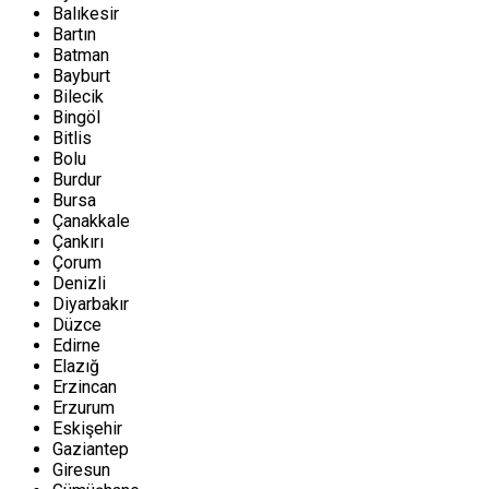
Balıkesir
Bartın
Batman
Bayburt
Bilecik
Bingöl
Bitlis
Bolu
Burdur
Bursa
Çanakkale
Çankırı
Çorum
Denizli
Diyarbakır
Düzce
Edirne
Elazığ
Erzincan
Erzurum
Eskişehir
Gaziantep
Giresun