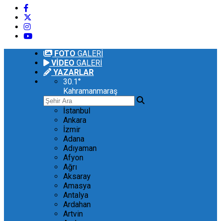
FOTO
GALERİ
VİDEO
GALERİ
YAZARLAR
30.1
°
Kahramanmaraş
İstanbul
Ankara
İzmir
Adana
Adıyaman
Afyon
Ağrı
Aksaray
Amasya
Antalya
Ardahan
Artvin