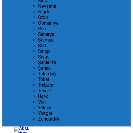
Muş
Nevşehir
Niğde
Ordu
Osmaniye
Rize
Sakarya
Samsun
Siirt
Sinop
Sivas
Şanlıurfa
Şırnak
Tekirdağ
Tokat
Trabzon
Tunceli
Uşak
Van
Yalova
Yozgat
Zonguldak