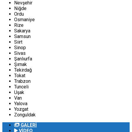
Nevşehir
Niğde
Ordu
Osmaniye
Rize
Sakarya
Samsun
Siirt
Sinop
Sivas
Şanlıurfa
Şırnak
Tekirdağ
Tokat
Trabzon
Tunceli
Uşak
Van
Yalova
Yozgat
Zonguldak
GALERİ
VİDEO