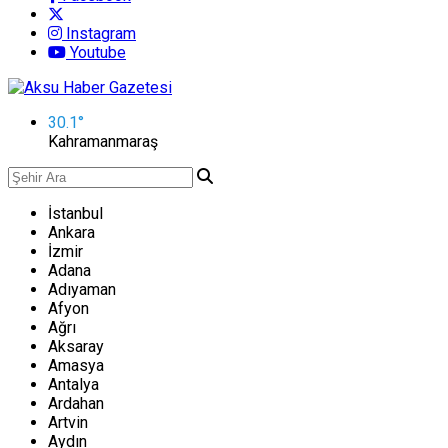
Instagram
Youtube
30.1
°
Kahramanmaraş
İstanbul
Ankara
İzmir
Adana
Adıyaman
Afyon
Ağrı
Aksaray
Amasya
Antalya
Ardahan
Artvin
Aydın