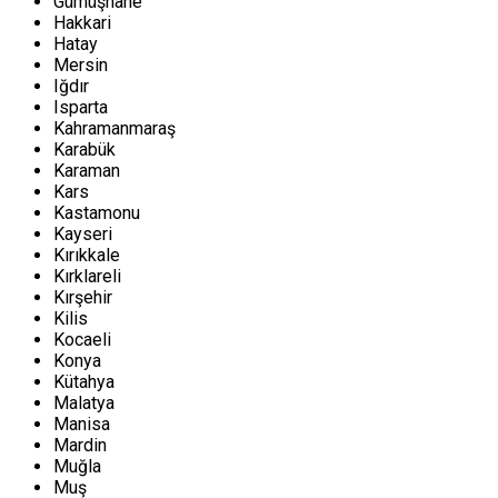
Gümüşhane
Hakkari
Hatay
Mersin
Iğdır
Isparta
Kahramanmaraş
Karabük
Karaman
Kars
Kastamonu
Kayseri
Kırıkkale
Kırklareli
Kırşehir
Kilis
Kocaeli
Konya
Kütahya
Malatya
Manisa
Mardin
Muğla
Muş