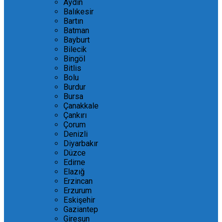
Aydın
Balıkesir
Bartın
Batman
Bayburt
Bilecik
Bingöl
Bitlis
Bolu
Burdur
Bursa
Çanakkale
Çankırı
Çorum
Denizli
Diyarbakır
Düzce
Edirne
Elazığ
Erzincan
Erzurum
Eskişehir
Gaziantep
Giresun