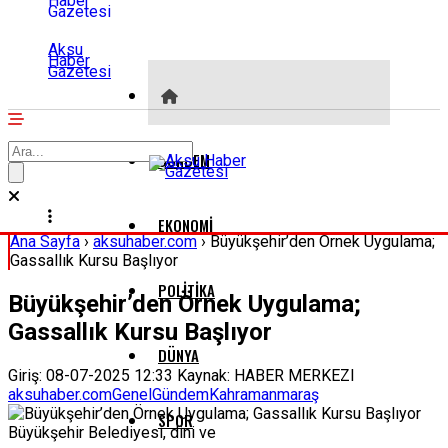
Aksu
Haber
Gazetesi
GÜNDEM
EKONOMI
Ana Sayfa
›
aksuhaber.com
›
Büyükşehir’den Örnek Uygulama;
Gassallık Kursu Başlıyor
POLITIKA
Büyükşehir’den Örnek Uygulama;
Gassallık Kursu Başlıyor
DÜNYA
Giriş: 08-07-2025 12:33
Kaynak: HABER MERKEZI
aksuhaber.com
Genel
Gündem
Kahramanmaraş
SPOR