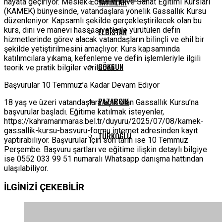
YAYINLAR
hayata geçiriyor. Meslek Edindirme ve Sanat Eğitimi Kursları
(KAMEK) bünyesinde, vatandaşlara yönelik Gassallık Kursu
düzenleniyor. Kapsamlı şekilde gerçekleştirilecek olan bu
kurs, dini ve manevi hassasiyetlerle yürütülen defin
ELBISTAN
hizmetlerinde görev alacak vatandaşların bilinçli ve ehil bir
şekilde yetiştirilmesini amaçlıyor. Kurs kapsamında
katılımcılara yıkama, kefenleme ve defin işlemleriyle ilgili
GÖKSUN
teorik ve pratik bilgiler verilecek.
Başvurular 10 Temmuz’a Kadar Devam Ediyor
PAZARCIK
18 yaş ve üzeri vatandaşlara açık olan Gassallık Kursu’na
başvurular başladı. Eğitime katılmak isteyenler,
https://kahramanmaras.bel.tr/duyuru/2025/07/08/kamek-
gassallik-kursu-basvuru-formu internet adresinden kayıt
TÜRKOĞLU
yaptırabiliyor. Başvurular için son tarih ise 10 Temmuz
Perşembe. Başvuru şartları ve eğitime ilişkin detaylı bilgiye
ise 0552 033 99 51 numaralı Whatsapp danışma hattından
ulaşılabiliyor.
İLGİNİZİ
ÇEKEBİLİR