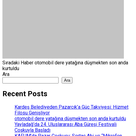
Sıradaki Haber
otomobil dere yatağına düşmekten son anda
kurtuldu
Ara
Ara
Recent Posts
Kardeş Belediyeden Pazarcık’a Güç Takviyesi: Hizmet
Filosu Genişliyor
otomobil dere yatağına düşmekten son anda kurtuldu
Yayladağ’da 24. Uluslararası Aba Güreşi Festivali
Coşkuyla Başladı
KAFUM’da Pazar Coşkusu: Sertaç Abi ve “Mikrofon