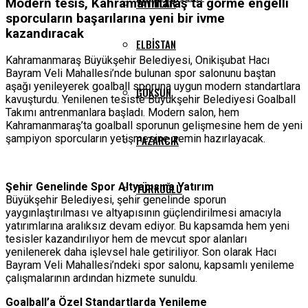
YAYINLAR
Modern tesis, Kahramanmaraş’ta görme engelli
sporcuların başarılarına yeni bir ivme
kazandıracak
ELBISTAN
Kahramanmaraş Büyükşehir Belediyesi, Onikişubat Hacı
Bayram Veli Mahallesi’nde bulunan spor salonunu baştan
aşağı yenileyerek goalball sporuna uygun modern standartlara
GÖKSUN
kavuşturdu. Yenilenen tesiste Büyükşehir Belediyesi Goalball
Takımı antrenmanlara başladı. Modern salon, hem
Kahramanmaraş’ta goalball sporunun gelişmesine hem de yeni
şampiyon sporcuların yetişmesine zemin hazırlayacak.
PAZARCIK
Şehir Genelinde Spor Altyapısına Yatırım
TÜRKOĞLU
Büyükşehir Belediyesi, şehir genelinde sporun
yaygınlaştırılması ve altyapısının güçlendirilmesi amacıyla
yatırımlarına aralıksız devam ediyor. Bu kapsamda hem yeni
tesisler kazandırılıyor hem de mevcut spor alanları
yenilenerek daha işlevsel hale getiriliyor. Son olarak Hacı
Bayram Veli Mahallesi’ndeki spor salonu, kapsamlı yenileme
çalışmalarının ardından hizmete sunuldu.
Goalball’a Özel Standartlarda Yenileme