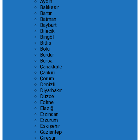
Aydın
Balıkesir
Bartın
Batman
Bayburt
Bilecik
Bingöl
Bitlis
Bolu
Burdur
Bursa
Çanakkale
Çankırı
Çorum
Denizli
Diyarbakır
Düzce
Edirne
Elazığ
Erzincan
Erzurum
Eskişehir
Gaziantep
Giresun