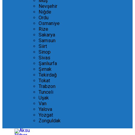
Muş
Nevşehir
Niğde
Ordu
Osmaniye
Rize
Sakarya
Samsun
Siirt
Sinop
Sivas
Şanlıurfa
Şırnak
Tekirdağ
Tokat
Trabzon
Tunceli
Uşak
Van
Yalova
Yozgat
Zonguldak