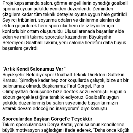
Proje kapsamında salon, görme engellilerin oynadığı goalball
sporuna uygun şekilde yeniden düzenlendi. Zeminden
çizgilere kadar tüm teknik detaylar oyuna uygun hale getirildi.
Seyirci tribünleri, soyunma odaları ve dinlenme alanları da
elden geçirilerek hem sporcular hem de izleyiciler için
konforlu bir ortam oluşturuldu. Ulusal arenada başarılar elde
eden ve milli takıma sporcular kazandıran Büyükşehir
Belediyesi Goalball Takımı, yeni salonla hedefini daha büyük
başarılara çevirdi.
“Artık Kendi Salonumuz Var”
Büyükşehir Belediyespor Goalball Teknik Direktörü Gültekin
Karasu, “Şimdiye kadar hep zor koşullarda çalıştık, bize ait bir
salonumuz olmadı. Başkanımız Fırat Görgel, Paris
Olimpiyatları dönüşünde bize destek sözü vermişti. Bugün o
sözün gerçekleştiğine tanıklık ediyoruz. Goalball’a uygun
şekilde düzenlenmiş bu salon sayesinde başarılarımızın
artarak devam edeceğine inanıyorum” diye konuştu.
Sporculardan Başkan Görgel’e Teşekkür
Takım sporcularından Derya Kartal, yeni salonun kendilerine
büyük motivasyon sağladığını ifade ederek, “Daha önce küçük