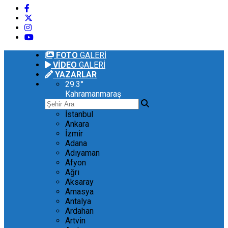
FOTO
GALERİ
VİDEO
GALERİ
YAZARLAR
29.3
°
Kahramanmaraş
İstanbul
Ankara
İzmir
Adana
Adıyaman
Afyon
Ağrı
Aksaray
Amasya
Antalya
Ardahan
Artvin