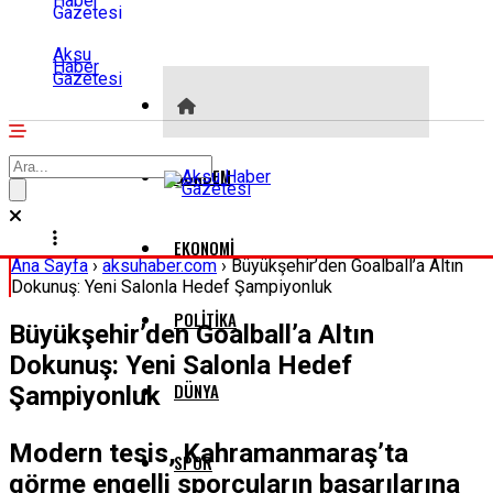
Aksu
Haber
Gazetesi
GÜNDEM
EKONOMI
Ana Sayfa
›
aksuhaber.com
›
Büyükşehir’den Goalball’a Altın
Dokunuş: Yeni Salonla Hedef Şampiyonluk
POLITIKA
Büyükşehir’den Goalball’a Altın
Dokunuş: Yeni Salonla Hedef
DÜNYA
Şampiyonluk
Modern tesis, Kahramanmaraş’ta
SPOR
görme engelli sporcuların başarılarına