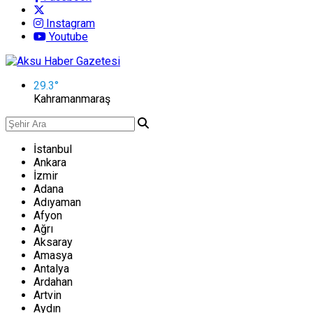
Instagram
Youtube
29.3
°
Kahramanmaraş
İstanbul
Ankara
İzmir
Adana
Adıyaman
Afyon
Ağrı
Aksaray
Amasya
Antalya
Ardahan
Artvin
Aydın