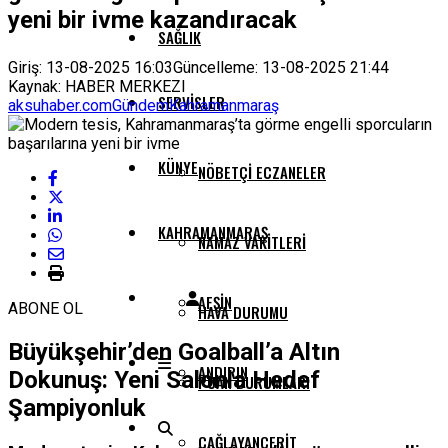
yeni bir ivme kazandıracak
SAĞLIK
Giriş: 13-08-2025 16:03
Güncelleme: 13-08-2025 21:44
Kaynak: HABER MERKEZI
SERVISLER
aksuhaber.com
Gündem
Kahramanmaraş
KÜNYE
NÖBETÇI ECZANELER
KAHRAMANMARAŞ
NAMAZ VAKITLERI
AFŞIN
ABONE OL
HAVA DURUMU
Büyükşehir’den Goalball’a Altın
ANDIRIN
Dokunuş: Yeni Salonla Hedef
PUAN DURUMLARI
Şampiyonluk
ÇAĞLAYANCERIT