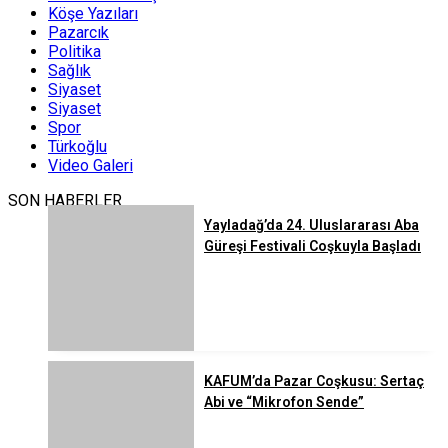
Köşe Yazıları
Pazarcık
Politika
Sağlık
Siyaset
Siyaset
Spor
Türkoğlu
Video Galeri
SON HABERLER
Yayladağ’da 24. Uluslararası Aba
Güreşi Festivali Coşkuyla Başladı
KAFUM’da Pazar Coşkusu: Sertaç
Abi ve “Mikrofon Sende”