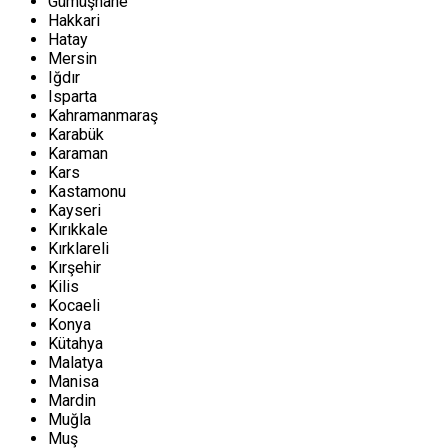
Gümüşhane
Hakkari
Hatay
Mersin
Iğdır
Isparta
Kahramanmaraş
Karabük
Karaman
Kars
Kastamonu
Kayseri
Kırıkkale
Kırklareli
Kırşehir
Kilis
Kocaeli
Konya
Kütahya
Malatya
Manisa
Mardin
Muğla
Muş