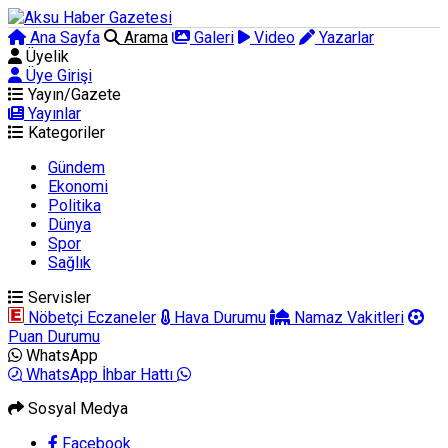
Ana Sayfa
Arama
Galeri
Video
Yazarlar
Üyelik
Üye Girişi
Yayın/Gazete
Yayınlar
Kategoriler
Gündem
Ekonomi
Politika
Dünya
Spor
Sağlık
Servisler
Nöbetçi Eczaneler
Hava Durumu
Namaz Vakitleri
Puan Durumu
WhatsApp
WhatsApp İhbar Hattı
Sosyal Medya
Facebook