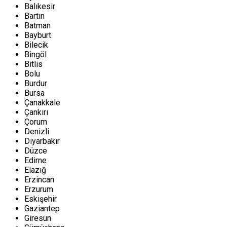
Balıkesir
Bartın
Batman
Bayburt
Bilecik
Bingöl
Bitlis
Bolu
Burdur
Bursa
Çanakkale
Çankırı
Çorum
Denizli
Diyarbakır
Düzce
Edirne
Elazığ
Erzincan
Erzurum
Eskişehir
Gaziantep
Giresun