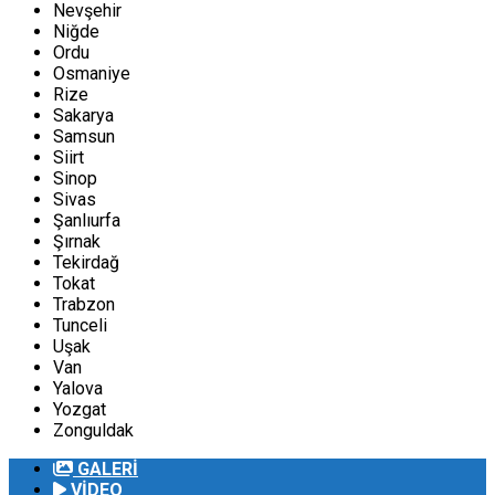
Nevşehir
Niğde
Ordu
Osmaniye
Rize
Sakarya
Samsun
Siirt
Sinop
Sivas
Şanlıurfa
Şırnak
Tekirdağ
Tokat
Trabzon
Tunceli
Uşak
Van
Yalova
Yozgat
Zonguldak
GALERİ
VİDEO