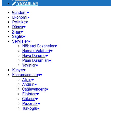
YAZARLAR
Gündem
Ekonomi
Politika
Dünya
Spor
Sağlık
Servisler
Nöbetçi Eczaneler
Namaz Vakitleri
Hava Durumu
Puan Durumları
Yayınlar
Künye
Kahramanmaraş
Afşin
Andırın
Çağlayancerit
Elbistan
Göksun
Pazarcık
Türkoğlu