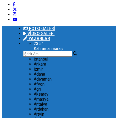
FOTO
GALERİ
VİDEO
GALERİ
YAZARLAR
23.5
°
Kahramanmaraş
İstanbul
Ankara
İzmir
Adana
Adıyaman
Afyon
Ağrı
Aksaray
Amasya
Antalya
Ardahan
Artvin