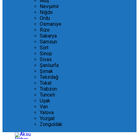
Muş
Nevşehir
Niğde
Ordu
Osmaniye
Rize
Sakarya
Samsun
Siirt
Sinop
Sivas
Şanlıurfa
Şırnak
Tekirdağ
Tokat
Trabzon
Tunceli
Uşak
Van
Yalova
Yozgat
Zonguldak