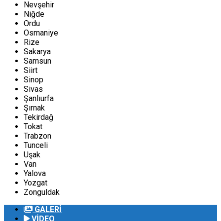
Nevşehir
Niğde
Ordu
Osmaniye
Rize
Sakarya
Samsun
Siirt
Sinop
Sivas
Şanlıurfa
Şırnak
Tekirdağ
Tokat
Trabzon
Tunceli
Uşak
Van
Yalova
Yozgat
Zonguldak
GALERİ
VİDEO