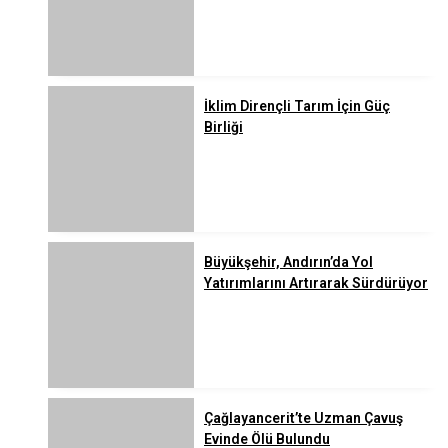
İklim Dirençli Tarım İçin Güç
Birliği
Büyükşehir, Andırın’da Yol
Yatırımlarını Artırarak Sürdürüyor
Çağlayancerit’te Uzman Çavuş
Evinde Ölü Bulundu