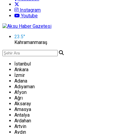
Instagram
Youtube
23.5
°
Kahramanmaraş
İstanbul
Ankara
İzmir
Adana
Adıyaman
Afyon
Ağrı
Aksaray
Amasya
Antalya
Ardahan
Artvin
Aydın