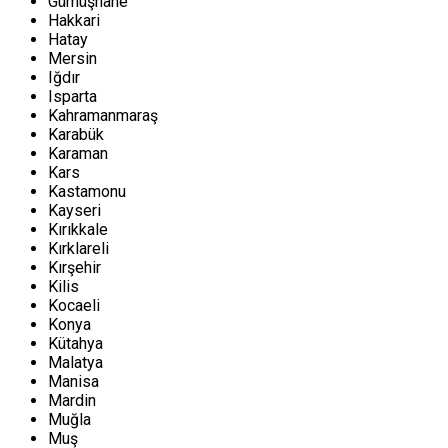
Gümüşhane
Hakkari
Hatay
Mersin
Iğdır
Isparta
Kahramanmaraş
Karabük
Karaman
Kars
Kastamonu
Kayseri
Kırıkkale
Kırklareli
Kırşehir
Kilis
Kocaeli
Konya
Kütahya
Malatya
Manisa
Mardin
Muğla
Muş