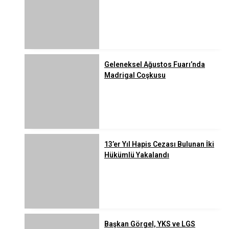
Geleneksel Ağustos Fuarı’nda
Madrigal Coşkusu
13’er Yıl Hapis Cezası Bulunan İki
Hükümlü Yakalandı
Başkan Görgel, YKS ve LGS