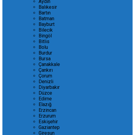
Aydın
Balıkesir
Bartın
Batman
Bayburt
Bilecik
Bingöl
Bitlis
Bolu
Burdur
Bursa
Çanakkale
Çankırı
Çorum
Denizli
Diyarbakır
Düzce
Edirne
Elazığ
Erzincan
Erzurum
Eskişehir
Gaziantep
Giresun