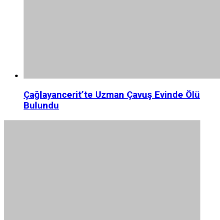
Çağlayancerit’te Uzman Çavuş Evinde Ölü
Bulundu