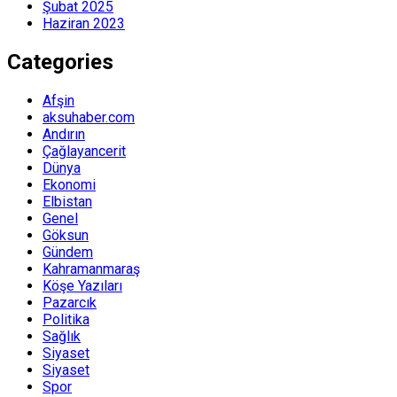
Şubat 2025
Haziran 2023
Categories
Afşin
aksuhaber.com
Andırın
Çağlayancerit
Dünya
Ekonomi
Elbistan
Genel
Göksun
Gündem
Kahramanmaraş
Köşe Yazıları
Pazarcık
Politika
Sağlık
Siyaset
Siyaset
Spor