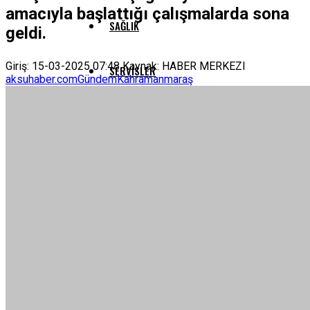
amacıyla başlattığı çalışmalarda sona
SAĞLIK
geldi.
Giriş: 15-03-2025 07:48
Kaynak: HABER MERKEZI
SERVISLER
aksuhaber.com
Gündem
Kahramanmaraş
KÜNYE
NÖBETÇI ECZANELER
KAHRAMANMARAŞ
NAMAZ VAKITLERI
AFŞIN
HAVA DURUMU
ANDIRIN
PUAN DURUMLARI
ÇAĞLAYANCERIT