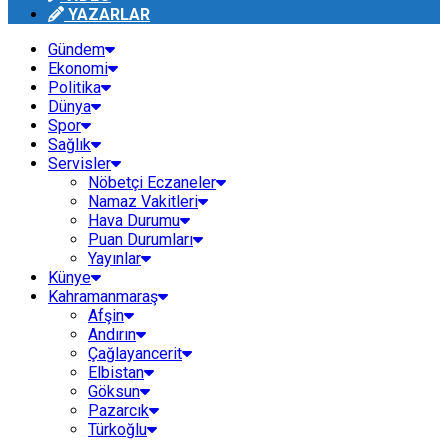
YAZARLAR
Gündem
Ekonomi
Politika
Dünya
Spor
Sağlık
Servisler
Nöbetçi Eczaneler
Namaz Vakitleri
Hava Durumu
Puan Durumları
Yayınlar
Künye
Kahramanmaraş
Afşin
Andırın
Çağlayancerit
Elbistan
Göksun
Pazarcık
Türkoğlu