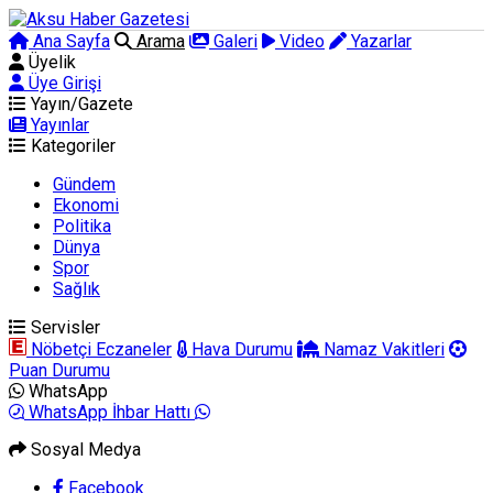
Ana Sayfa
Arama
Galeri
Video
Yazarlar
Üyelik
Üye Girişi
Yayın/Gazete
Yayınlar
Kategoriler
Gündem
Ekonomi
Politika
Dünya
Spor
Sağlık
Servisler
Nöbetçi Eczaneler
Hava Durumu
Namaz Vakitleri
Puan Durumu
WhatsApp
WhatsApp İhbar Hattı
Sosyal Medya
Facebook