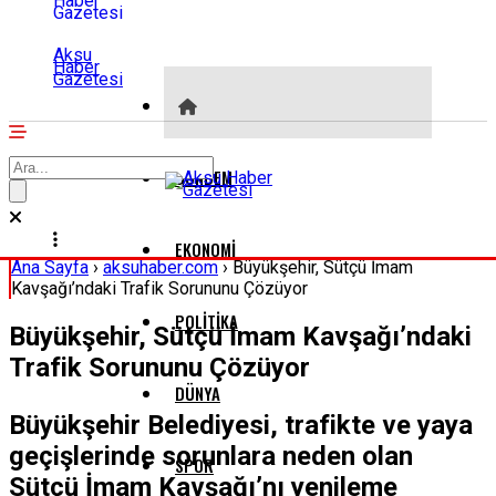
Aksu
Haber
Gazetesi
GÜNDEM
EKONOMI
Ana Sayfa
›
aksuhaber.com
›
Büyükşehir, Sütçü İmam
Kavşağı’ndaki Trafik Sorununu Çözüyor
POLITIKA
Büyükşehir, Sütçü İmam Kavşağı’ndaki
Trafik Sorununu Çözüyor
DÜNYA
Büyükşehir Belediyesi, trafikte ve yaya
geçişlerinde sorunlara neden olan
SPOR
Sütçü İmam Kavşağı’nı yenileme