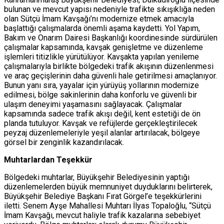
bulunan ve mevcut yapısı nedeniyle trafikte sıkışıklığa neden
olan Sütçü İmam Kavşağı’nı modernize etmek amacıyla
başlattığı çalışmalarda önemli aşama kaydetti. Yol Yapım,
Bakım ve Onarım Dairesi Başkanlığı koordinesinde sürdürülen
çalışmalar kapsamında, kavşak genişletme ve düzenleme
işlemleri titizlikle yürütülüyor. Kavşakta yapılan yenileme
çalışmalarıyla birlikte bölgedeki trafik akışının düzenlenmesi
ve araç geçişlerinin daha güvenli hale getirilmesi amaçlanıyor.
Bunun yanı sıra, yayalar için yürüyüş yollarının modernize
edilmesi, bölge sakinlerinin daha konforlu ve güvenli bir
ulaşım deneyimi yaşamasını sağlayacak. Çalışmalar
kapsamında sadece trafik akışı değil, kent estetiği de ön
planda tutuluyor. Kavşak ve refüjlerde gerçekleştirilecek
peyzaj düzenlemeleriyle yeşil alanlar artırılacak, bölgeye
görsel bir zenginlik kazandırılacak.
Muhtarlardan Teşekkür
Bölgedeki muhtarlar, Büyükşehir Belediyesinin yaptığı
düzenlemelerden büyük memnuniyet duyduklarını belirterek,
Büyükşehir Belediye Başkanı Fırat Görgel’e teşekkürlerini
iletti. Senem Ayşe Mahallesi Muhtarı İlyas Topaloğlu, “Sütçü
İmam Kavşağı, mevcut haliyle trafik kazalarına sebebiyet