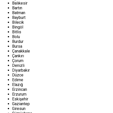
Balıkesir
Bartın
Batman
Bayburt
Bilecik
Bingöl
Bitlis
Bolu
Burdur
Bursa
Çanakkale
Çankırı
Çorum
Denizli
Diyarbakır
Düzce
Edirne
Elazığ
Erzincan
Erzurum
Eskişehir
Gaziantep
Giresun