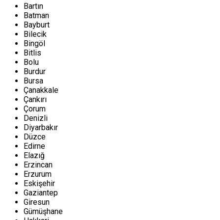
Bartın
Batman
Bayburt
Bilecik
Bingöl
Bitlis
Bolu
Burdur
Bursa
Çanakkale
Çankırı
Çorum
Denizli
Diyarbakır
Düzce
Edirne
Elazığ
Erzincan
Erzurum
Eskişehir
Gaziantep
Giresun
Gümüşhane