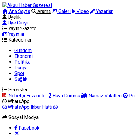
Ana Sayfa
Arama
Galeri
Video
Yazarlar
Üyelik
Üye Girişi
Yayın/Gazete
Yayınlar
Kategoriler
Gündem
Ekonomi
Politika
Dünya
Spor
Sağlık
Servisler
Nöbetçi Eczaneler
Hava Durumu
Namaz Vakitleri
Pu
WhatsApp
WhatsApp İhbar Hattı
Sosyal Medya
Facebook