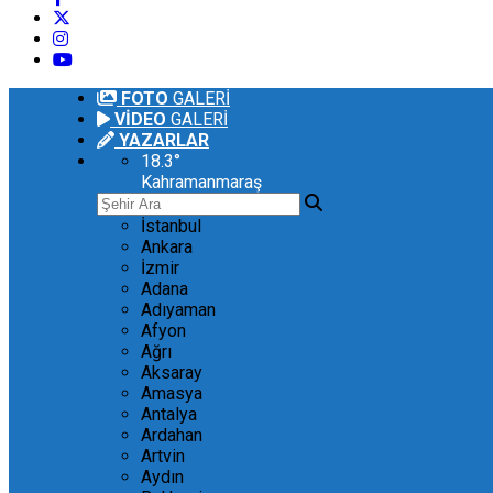
FOTO
GALERİ
VİDEO
GALERİ
YAZARLAR
18.3
°
Kahramanmaraş
İstanbul
Ankara
İzmir
Adana
Adıyaman
Afyon
Ağrı
Aksaray
Amasya
Antalya
Ardahan
Artvin
Aydın