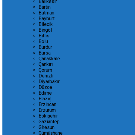
Balıkesir
Bartın
Batman
Bayburt
Bilecik
Bingöl
Bitlis
Bolu
Burdur
Bursa
Çanakkale
Çankırı
Çorum
Denizli
Diyarbakır
Düzce
Edirne
Elazığ
Erzincan
Erzurum
Eskişehir
Gaziantep
Giresun
Gümüşhane