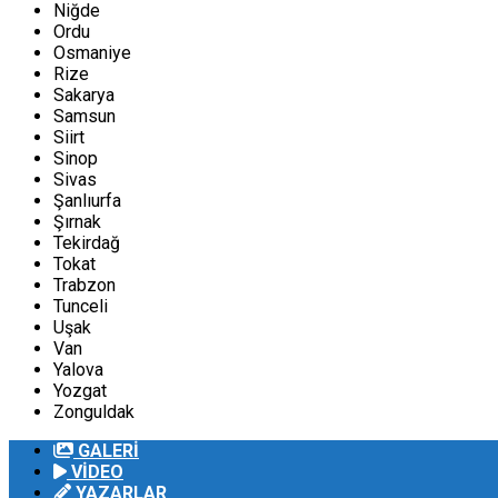
Niğde
Ordu
Osmaniye
Rize
Sakarya
Samsun
Siirt
Sinop
Sivas
Şanlıurfa
Şırnak
Tekirdağ
Tokat
Trabzon
Tunceli
Uşak
Van
Yalova
Yozgat
Zonguldak
GALERİ
VİDEO
YAZARLAR