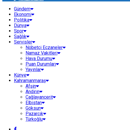
Gündem
Ekonomi
Politika
Dünya
Spor
Sağlık
Servisler
Nöbetçi Eczaneler
Namaz Vakitleri
Hava Durumu
Puan Durumları
Yayınlar
Künye
Kahramanmaraş
Afşin
Andırın
Çağlayancerit
Elbistan
Göksun
Pazarcık
Türkoğlu