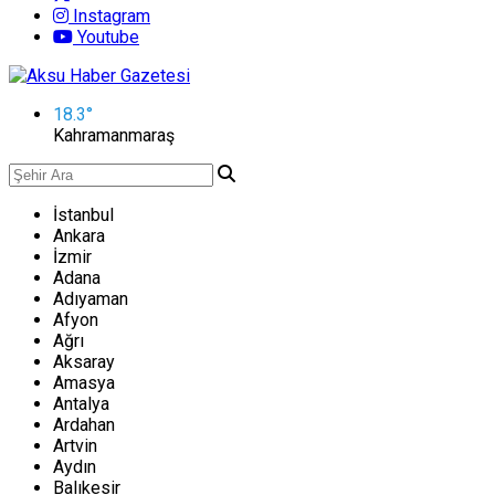
Instagram
Youtube
18.3
°
Kahramanmaraş
İstanbul
Ankara
İzmir
Adana
Adıyaman
Afyon
Ağrı
Aksaray
Amasya
Antalya
Ardahan
Artvin
Aydın
Balıkesir