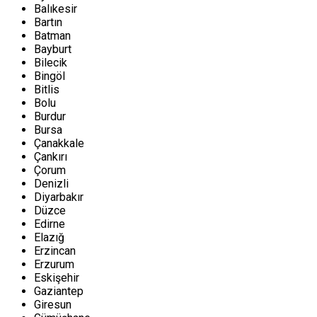
Balıkesir
Bartın
Batman
Bayburt
Bilecik
Bingöl
Bitlis
Bolu
Burdur
Bursa
Çanakkale
Çankırı
Çorum
Denizli
Diyarbakır
Düzce
Edirne
Elazığ
Erzincan
Erzurum
Eskişehir
Gaziantep
Giresun