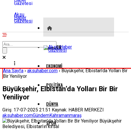
Aksu
Haber
Gazetesi
GÜNDEM
EKONOMI
Ana Sayfa
›
aksuhaber.com
›
Büyükşehir, Elbistan’da Yolları Bir
Bir Yeniliyor
POLITIKA
Büyükşehir, Elbistan’da Yolları Bir Bir
Yeniliyor
DÜNYA
Giriş: 17-07-2025 21:51
Kaynak: HABER MERKEZI
aksuhaber.com
Gündem
Kahramanmaraş
SPOR