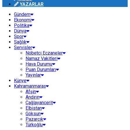
YAZARLAR
Gündem
Ekonomi
Politika
Dünya
Spor
Sağlık
Servisler
Nöbetçi Eczaneler
Namaz Vakitleri
Hava Durumu
Puan Durumları
Yayınlar
Künye
Kahramanmaraş
Afşin
Andırın
Çağlayancerit
Elbistan
Göksun
Pazarcık
Türkoğlu