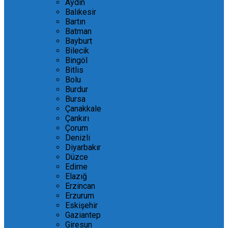
Aydın
Balıkesir
Bartın
Batman
Bayburt
Bilecik
Bingöl
Bitlis
Bolu
Burdur
Bursa
Çanakkale
Çankırı
Çorum
Denizli
Diyarbakır
Düzce
Edirne
Elazığ
Erzincan
Erzurum
Eskişehir
Gaziantep
Giresun