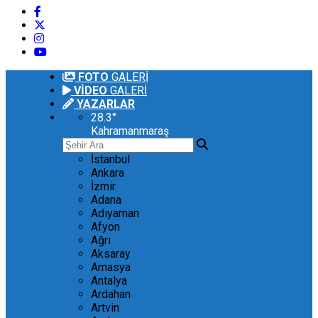
FOTO
GALERİ
VİDEO
GALERİ
YAZARLAR
28.3
°
Kahramanmaraş
İstanbul
Ankara
İzmir
Adana
Adıyaman
Afyon
Ağrı
Aksaray
Amasya
Antalya
Ardahan
Artvin