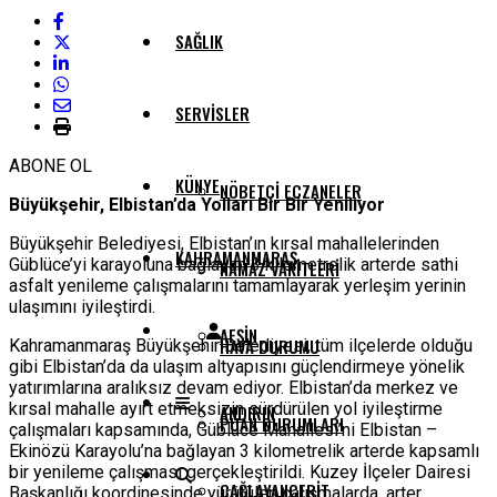
SAĞLIK
SERVISLER
ABONE OL
KÜNYE
NÖBETÇI ECZANELER
Büyükşehir, Elbistan’da Yolları Bir Bir Yeniliyor
Büyükşehir Belediyesi, Elbistan’ın kırsal mahallelerinden
KAHRAMANMARAŞ
Güblüce’yi karayoluna bağlayan 3 kilometrelik arterde sathi
NAMAZ VAKITLERI
asfalt yenileme çalışmalarını tamamlayarak yerleşim yerinin
ulaşımını iyileştirdi.
AFŞIN
HAVA DURUMU
Kahramanmaraş Büyükşehir Belediyesi, tüm ilçelerde olduğu
gibi Elbistan’da da ulaşım altyapısını güçlendirmeye yönelik
yatırımlarına aralıksız devam ediyor. Elbistan’da merkez ve
kırsal mahalle ayırt etmeksizin sürdürülen yol iyileştirme
ANDIRIN
PUAN DURUMLARI
çalışmaları kapsamında, Güblüce Mahallesi’ni Elbistan –
Ekinözü Karayolu’na bağlayan 3 kilometrelik arterde kapsamlı
bir yenileme çalışması gerçekleştirildi. Kuzey İlçeler Dairesi
ÇAĞLAYANCERIT
Başkanlığı koordinesinde yürütülen çalışmalarda, arter