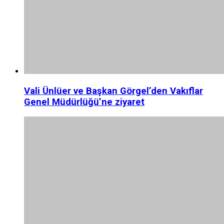
Vali Ünlüer ve Başkan Görgel’den Vakıflar
Genel Müdürlüğü’ne ziyaret