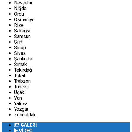
Nevşehir
Niğde
Ordu
Osmaniye
Rize
Sakarya
Samsun
Siirt
Sinop
Sivas
Şanlıurfa
Şırnak
Tekirdağ
Tokat
Trabzon
Tunceli
Uşak
Van
Yalova
Yozgat
Zonguldak
GALERİ
VİDEO