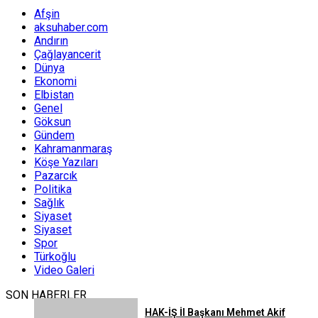
Afşin
aksuhaber.com
Andırın
Çağlayancerit
Dünya
Ekonomi
Elbistan
Genel
Göksun
Gündem
Kahramanmaraş
Köşe Yazıları
Pazarcık
Politika
Sağlık
Siyaset
Siyaset
Spor
Türkoğlu
Video Galeri
SON HABERLER
HAK-İŞ İl Başkanı Mehmet Akif