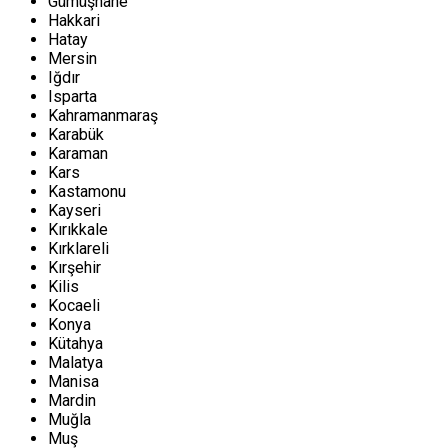
Gümüşhane
Hakkari
Hatay
Mersin
Iğdır
Isparta
Kahramanmaraş
Karabük
Karaman
Kars
Kastamonu
Kayseri
Kırıkkale
Kırklareli
Kırşehir
Kilis
Kocaeli
Konya
Kütahya
Malatya
Manisa
Mardin
Muğla
Muş