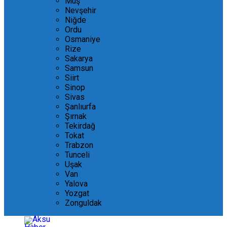
Muş
Nevşehir
Niğde
Ordu
Osmaniye
Rize
Sakarya
Samsun
Siirt
Sinop
Sivas
Şanlıurfa
Şırnak
Tekirdağ
Tokat
Trabzon
Tunceli
Uşak
Van
Yalova
Yozgat
Zonguldak