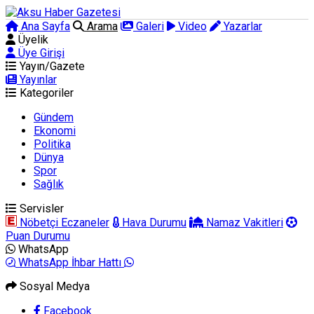
Ana Sayfa
Arama
Galeri
Video
Yazarlar
Üyelik
Üye Girişi
Yayın/Gazete
Yayınlar
Kategoriler
Gündem
Ekonomi
Politika
Dünya
Spor
Sağlık
Servisler
Nöbetçi Eczaneler
Hava Durumu
Namaz Vakitleri
Puan Durumu
WhatsApp
WhatsApp İhbar Hattı
Sosyal Medya
Facebook