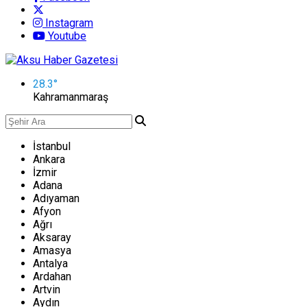
Instagram
Youtube
28.3
°
Kahramanmaraş
İstanbul
Ankara
İzmir
Adana
Adıyaman
Afyon
Ağrı
Aksaray
Amasya
Antalya
Ardahan
Artvin
Aydın