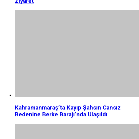
Ziyaret
Kahramanmaraş’ta Kayıp Şahsın Cansız
Bedenine Berke Barajı’nda Ulaşıldı