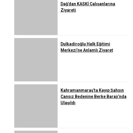
Dağ’dan KASKİ Çalışanlarına
Ziyareti
Dulkadiroğlu Halk Eğitimi
Merkezi’ne Anlamlı Ziyaret
Kahramanmaraş’ta Kayıp Şahsın
Cansız Bedenine Berke Barajı’nda
Ulaşıldı