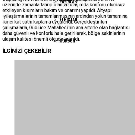
YAYINLAR
üzerinde zamanla tahrip olan ve ulaşımda konforu olumsuz
etkileyen kısımların bakım ve onarımı yapıldı. Altyapı
iyileştirmelerinin tamamlanmasının ardından yolun tamamına
ELBISTAN
ikinci kat sathi kaplama uygulandı. Gerçekleştirilen
çalışmalarla, Güblüce Mahallesi’nin ana arterle olan bağlantısı
daha güvenli ve konforlu hale getirilerek, bölge sakinlerinin
ulaşım kalitesi önemli ölçüde artırıldı.
GÖKSUN
İLGİNİZİ
ÇEKEBİLİR
PAZARCIK
TÜRKOĞLU