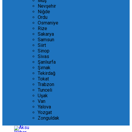
Muş
Nevşehir
Niğde
Ordu
Osmaniye
Rize
Sakarya
Samsun
Siirt
Sinop
Sivas
Şanlıurfa
Şırnak
Tekirdağ
Tokat
Trabzon
Tunceli
Uşak
Van
Yalova
Yozgat
Zonguldak