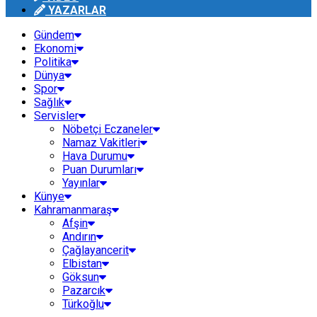
YAZARLAR
Gündem
Ekonomi
Politika
Dünya
Spor
Sağlık
Servisler
Nöbetçi Eczaneler
Namaz Vakitleri
Hava Durumu
Puan Durumları
Yayınlar
Künye
Kahramanmaraş
Afşin
Andırın
Çağlayancerit
Elbistan
Göksun
Pazarcık
Türkoğlu