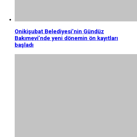
Onikişubat Belediyesi’nin Gündüz
Bakımevi’nde yeni dönemin ön kayıtları
başladı