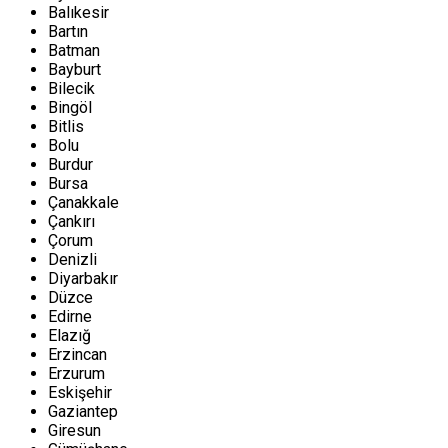
Balıkesir
Bartın
Batman
Bayburt
Bilecik
Bingöl
Bitlis
Bolu
Burdur
Bursa
Çanakkale
Çankırı
Çorum
Denizli
Diyarbakır
Düzce
Edirne
Elazığ
Erzincan
Erzurum
Eskişehir
Gaziantep
Giresun