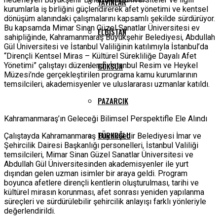
YAYINLAR
kurumlarla iş birliğini güçlendirerek afet yönetimi ve kentsel
dönüşüm alanındaki çalışmalarını kapsamlı şekilde sürdürüyor.
Bu kapsamda Mimar Sinan Güzel Sanatlar Üniversitesi ev
ELBISTAN
sahipliğinde, Kahramanmaraş Büyükşehir Belediyesi, Abdullah
Gül Üniversitesi ve İstanbul Valiliğinin katılımıyla İstanbul’da
“Dirençli Kentsel Miras – Kültürel Sürekliliğe Dayalı Afet
Yönetimi” çalıştayı düzenlendi. İstanbul Resim ve Heykel
GÖKSUN
Müzesi’nde gerçekleştirilen programa kamu kurumlarının
temsilcileri, akademisyenler ve uluslararası uzmanlar katıldı.
PAZARCIK
Kahramanmaraş’ın Geleceği Bilimsel Perspektifle Ele Alındı
TÜRKOĞLU
Çalıştayda Kahramanmaraş Büyükşehir Belediyesi İmar ve
Şehircilik Dairesi Başkanlığı personelleri, İstanbul Valiliği
temsilcileri, Mimar Sinan Güzel Sanatlar Üniversitesi ve
Abdullah Gül Üniversitesinden akademisyenler ile yurt
dışından gelen uzman isimler bir araya geldi. Program
boyunca afetlere dirençli kentlerin oluşturulması, tarihi ve
kültürel mirasın korunması, afet sonrası yeniden yapılanma
süreçleri ve sürdürülebilir şehircilik anlayışı farklı yönleriyle
değerlendirildi.