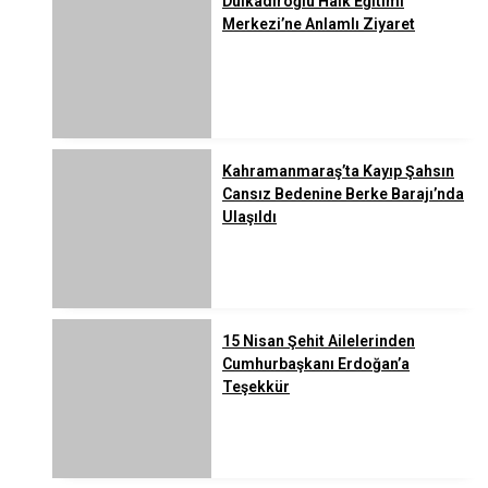
Dulkadiroğlu Halk Eğitimi
Merkezi’ne Anlamlı Ziyaret
Kahramanmaraş’ta Kayıp Şahsın
Cansız Bedenine Berke Barajı’nda
Ulaşıldı
15 Nisan Şehit Ailelerinden
Cumhurbaşkanı Erdoğan’a
Teşekkür