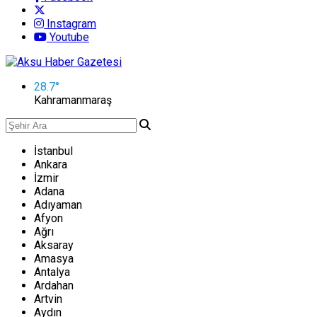
Instagram
Youtube
28.7
°
Kahramanmaraş
İstanbul
Ankara
İzmir
Adana
Adıyaman
Afyon
Ağrı
Aksaray
Amasya
Antalya
Ardahan
Artvin
Aydın