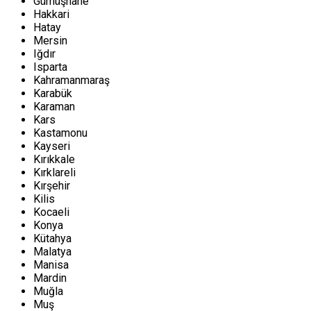
Gümüşhane
Hakkari
Hatay
Mersin
Iğdır
Isparta
Kahramanmaraş
Karabük
Karaman
Kars
Kastamonu
Kayseri
Kırıkkale
Kırklareli
Kırşehir
Kilis
Kocaeli
Konya
Kütahya
Malatya
Manisa
Mardin
Muğla
Muş