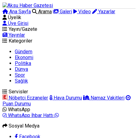
Ana Sayfa
Arama
Galeri
Video
Yazarlar
Üyelik
Üye Girişi
Yayın/Gazete
Yayınlar
Kategoriler
Gündem
Ekonomi
Politika
Dünya
Spor
Sağlık
Servisler
Nöbetçi Eczaneler
Hava Durumu
Namaz Vakitleri
Puan Durumu
WhatsApp
WhatsApp İhbar Hattı
Sosyal Medya
Facebook