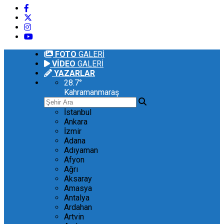
FOTO
GALERİ
VİDEO
GALERİ
YAZARLAR
28.7
°
Kahramanmaraş
İstanbul
Ankara
İzmir
Adana
Adıyaman
Afyon
Ağrı
Aksaray
Amasya
Antalya
Ardahan
Artvin