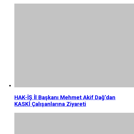
HAK-İŞ İl Başkanı Mehmet Akif Dağ’dan
KASKİ Çalışanlarına Ziyareti