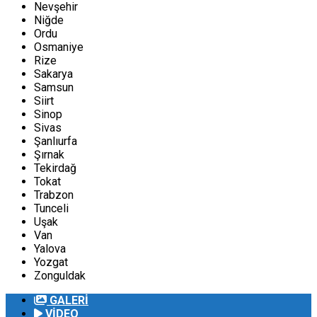
Nevşehir
Niğde
Ordu
Osmaniye
Rize
Sakarya
Samsun
Siirt
Sinop
Sivas
Şanlıurfa
Şırnak
Tekirdağ
Tokat
Trabzon
Tunceli
Uşak
Van
Yalova
Yozgat
Zonguldak
GALERİ
VİDEO