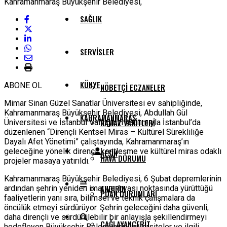
SAĞLIK
SERVISLER
KÜNYE
ABONE OL
NÖBETÇI ECZANELER
Mimar Sinan Güzel Sanatlar Üniversitesi ev sahipliğinde,
Kahramanmaraş Büyükşehir Belediyesi, Abdullah Gül
KAHRAMANMARAŞ
NAMAZ VAKITLERI
Üniversitesi ve İstanbul Valiliğinin katılımıyla İstanbul’da
düzenlenen “Dirençli Kentsel Miras – Kültürel Sürekliliğe
Dayalı Afet Yönetimi” çalıştayında, Kahramanmaraş’ın
geleceğine yönelik dirençli kentleşme ve kültürel miras odaklı
AFŞIN
HAVA DURUMU
projeler masaya yatırıldı.
Kahramanmaraş Büyükşehir Belediyesi, 6 Şubat depremlerinin
ANDIRIN
ardından şehrin yeniden imar ve ihyası noktasında yürüttüğü
PUAN DURUMLARI
faaliyetlerin yanı sıra, bilimsel ve teknik çalışmalara da
öncülük etmeyi sürdürüyor. Şehrin geleceğini daha güvenli,
daha dirençli ve sürdürülebilir bir anlayışla şekillendirmeyi
ÇAĞLAYANCERIT
hedefleyen Büyükşehir Belediyesi, üniversiteler ve ilgili