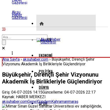
Aksu
Haber
Gazetesi
GÜNDEM
EKONOMI
Ana Sayfa
›
aksuhaber.com
›
Büyükşehir, Dirençli Şehir
Vizyonunu Akademik İş Birlikleriyle Güçlendiriyor
POLITIKA
Büyükşehir, Dirençli Şehir Vizyonunu
Akademik İş Birlikleriyle Güçlendiriyor
DÜNYA
Giriş: 04-07-2026 14:15
Güncelleme: 04-07-2026 22:17
Kaynak: HABER MERKEZI
aksuhaber.com
Genel
Gündem
Kahramanmaraş
SPOR