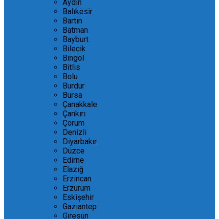
Aydın
Balıkesir
Bartın
Batman
Bayburt
Bilecik
Bingöl
Bitlis
Bolu
Burdur
Bursa
Çanakkale
Çankırı
Çorum
Denizli
Diyarbakır
Düzce
Edirne
Elazığ
Erzincan
Erzurum
Eskişehir
Gaziantep
Giresun