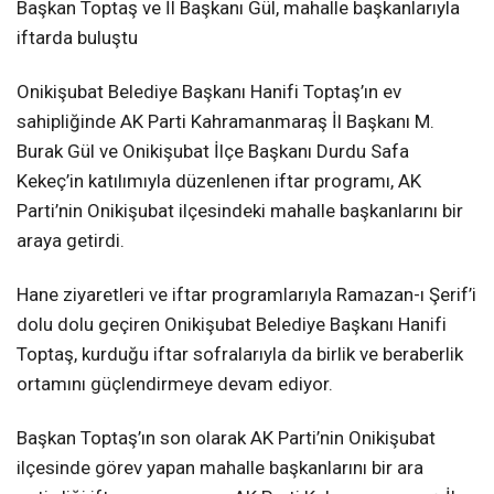
Başkan Toptaş ve İl Başkanı Gül, mahalle başkanlarıyla
iftarda buluştu
KAHRAMANMARAŞ
Onikişubat Belediye Başkanı Hanifi Toptaş’ın ev
sahipliğinde AK Parti Kahramanmaraş İl Başkanı M.
WhatsApp İhbar
Burak Gül ve Onikişubat İlçe Başkanı Durdu Safa
Hattı
Kekeç’in katılımıyla düzenlenen iftar programı, AK
Parti’nin Onikişubat ilçesindeki mahalle başkanlarını bir
araya getirdi.
Facebook
Hane ziyaretleri ve iftar programlarıyla Ramazan-ı Şerif’i
dolu dolu geçiren Onikişubat Belediye Başkanı Hanifi
Toptaş, kurduğu iftar sofralarıyla da birlik ve beraberlik
ortamını güçlendirmeye devam ediyor.
Instagram
Başkan Toptaş’ın son olarak AK Parti’nin Onikişubat
Youtube
ilçesinde görev yapan mahalle başkanlarını bir ara