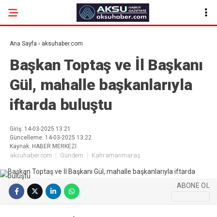
24.5
°
KAHRAMANMARAŞ
Ana Sayfa
›
aksuhaber.com
GALERİ
VİDEO
YAZARLAR
Başkan Toptaş ve İl Başkanı
Gül, mahalle başkanlarıyla
GÜNDEM
iftarda buluştu
EKONOMI
POLITIKA
Giriş: 14-03-2025 13:21
Güncelleme: 14-03-2025 13:22
DÜNYA
Kaynak: HABER MERKEZI
aksuhaber.com
Gündem
Kahramanmaraş
SPOR
SAĞLIK
ABONE OL
SERVISLER
KÜNYE