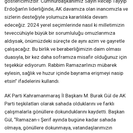
göstericimizdir. Cumhurbaşkanımız Sayın Recep Tayyip
Erdoğan’ın liderliğinde, AK davamıza olan inancımızla ve
sizlerin desteğiyle yolumuza kararlılıkla devam
edeceğiz. 2024 yerel seçimlerinde nasıl ki milletimizin
teveccühüyle büyük bir sorumluluğu omuzlarımıza
aldıysak, önümüzdeki süreçte de aynı azim ve gayretle
çalışacağız. Bu birlik ve beraberliğimizin daim olması
duasıyla, bir kez daha soframıza misafir olduğunuz için
teşekkür ediyorum. Rabbim Ramazan’ınızı mübarek
eylesin, sağlık ve huzur içinde bayrama erişmeyi nasip
etsin” ifadelerini kullandı.
AK Parti Kahramanmaraş İl Başkanı M. Burak Gül de AK
Parti teşkilatları olarak sahada olduklarını ve farklı
çalışmalarla gönüllere dokunduklarını kaydetti. Başkan
Gül, “Ramazan-ı Şerif ayında bugüne kadar sahada
olmaya, gönüllere dokunmaya, vatandaşlarımızın