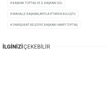
BAŞKAN TOPTAŞ VE İL BAŞKANI GÜL
MAHALLE BAŞKANLARIYLA IFTARDA BULUŞTU
ONIKIŞUBAT BELEDIYE BAŞKANI HANIFI TOPTAŞ
İLGİNİZİ
ÇEKEBİLİR