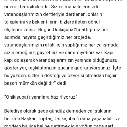
önemli temsilcileridir. Sizler, mahallelerinizde
vatandaşlarımızın dertleriyle dertlenen, onların
taleplerini ve beklentilerini bizlere ileten gönül
elçilerimizsiniz. Bugün Onikişubat’ta attığımız her
adımda, hayata geçirdiğimiz her projede,
vatandaşlarımızın refahı için yaptığımız her çalışmada
sizin emeğiniz, gayretiniz ve samimiyetiniz var. Kapı
kapı dolaşarak vatandaşlarımızın yanında olduğunuzu
gösteriyor, teşkilatımızın gücüne güç katıyorsunuz. İşte
bu yüzden, sizlerin desteği ve özverisi olmadan hiçbir
başarı mümkün değildir” dedi.
“Onikişubat’ı yarınlara hazırlıyoruz”
Belediye olarak gece gündüz demeden çalıştıklarını
belirten Başkan Toptaş, Onikişubat’ı daha yaşanabilir ve
modern bir ilçe haline getirmek için yoğun çaba sarf