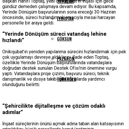
YAYINLAR
Başkan Hanifi Toptaş, yeni Onikişubat’ın inşası için gece
gündüz demeden çalışmaya devam ediyor. Bu kapsamda,
Yerinde Dönüşüm başvurularının sona ereceği 30 Haziran
öncesinde, süreci hızlandırmak amacıyla mesai harcayan
ELBISTAN
personelle bir araya geldi.
“Yerinde Dönüşüm süreci vatandaş lehine
GÖKSUN
hızlandı”
Onikişubat’ın yeniden yapılanma sürecini hızlandırmak için pek
çok uygulamayı devreye aldıklarını ifade eden Toptaş,
PAZARCIK
özellikle Yerinde Dönüşüm başvurularında vatandaşlara
doğrudan destek sunulan Destek Ofisi’nin önemine vurgu
yaptı. Vatandaşlara proje çizimi, başvuru süreci, teknik
TÜRKOĞLU
danışmanlık ve dosya takibi gibi konularda yardımcı
olunduğunu belirtti.
“Şehircilikte dijitalleşme ve çözüm odaklı
adımlar”
İnşaat süreçlerinin önünü açmak adına taban alan katsayısının