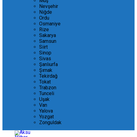
Muş
Nevşehir
Niğde
Ordu
Osmaniye
Rize
Sakarya
Samsun
Siirt
Sinop
Sivas
Şanlıurfa
Şırnak
Tekirdağ
Tokat
Trabzon
Tunceli
Uşak
Van
Yalova
Yozgat
Zonguldak