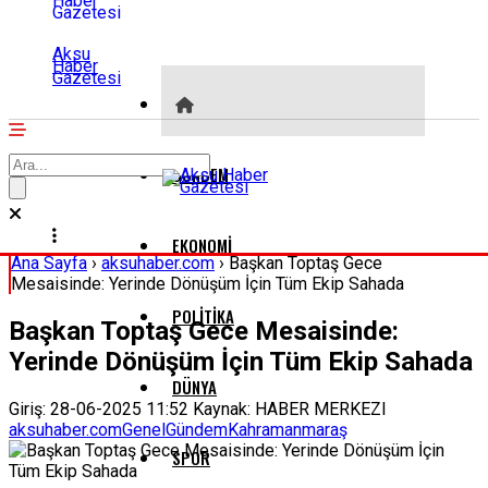
Aksu
Haber
Gazetesi
GÜNDEM
EKONOMI
Ana Sayfa
›
aksuhaber.com
›
Başkan Toptaş Gece
Mesaisinde: Yerinde Dönüşüm İçin Tüm Ekip Sahada
POLITIKA
Başkan Toptaş Gece Mesaisinde:
Yerinde Dönüşüm İçin Tüm Ekip Sahada
DÜNYA
Giriş: 28-06-2025 11:52
Kaynak: HABER MERKEZI
aksuhaber.com
Genel
Gündem
Kahramanmaraş
SPOR