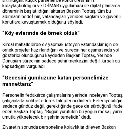
artırıldığını, küçük parsellerde konut üretiminin
kolaylaştırıldığını ve D-İMAR uygulaması ile dijital planlama
döneminin başlatıldığını aktaran Başkan Toptaş, tüm bu
adımların hedefinin, vatandaşları yeniden sağlam ve güvenli
konutlara kavuşturmak olduğunu söyledi.
“Köy evlerinde de örnek olduk”
Kırsal mahallelerde ev yapmak isteyen vatandaşlar için de
örnek projeler hazırlandığını ve sürecin her aşamasında yol
gösterici olunduğunu kaydeden Başkan Toptaş, Yerinde
Dönüşüm sürecinin sadece şehir merkezini değil, kırsalı da
kapsadığını vurguladı.
“Gecesini gündüzüne katan personelimize
minnettarız”
Personelin fedakârca çalışmalarını yerinde inceleyen Toptaş,
çalışanlarla sohbet ederek taleplerini dinledi. Belediyeciliğin
sadece gündüz değil, gerektiğinde gece de sürdüğünü ifade
eden Başkan Toptaş, “Bugün yürütülen bu yoğun mesai, yarın
umutla yükselecek bir şehrin temelidir” dedi.
Ziyaretin sonunda personeline kolaylıklar dileyen Başkan