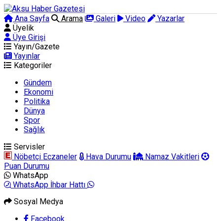
Ana Sayfa
Arama
Galeri
Video
Yazarlar
Üyelik
Üye Girişi
Yayın/Gazete
Yayınlar
Kategoriler
Gündem
Ekonomi
Politika
Dünya
Spor
Sağlık
Servisler
Nöbetçi Eczaneler
Hava Durumu
Namaz Vakitleri
Puan Durumu
WhatsApp
WhatsApp İhbar Hattı
Sosyal Medya
Facebook