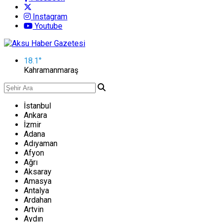
Instagram
Youtube
18.1
°
Kahramanmaraş
İstanbul
Ankara
İzmir
Adana
Adıyaman
Afyon
Ağrı
Aksaray
Amasya
Antalya
Ardahan
Artvin
Aydın