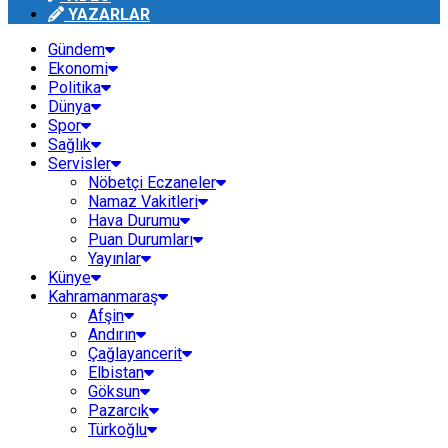
YAZARLAR
Gündem
Ekonomi
Politika
Dünya
Spor
Sağlık
Servisler
Nöbetçi Eczaneler
Namaz Vakitleri
Hava Durumu
Puan Durumları
Yayınlar
Künye
Kahramanmaraş
Afşin
Andırın
Çağlayancerit
Elbistan
Göksun
Pazarcık
Türkoğlu