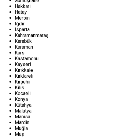
Gümüşhane
Hakkari
Hatay
Mersin
Iğdır
Isparta
Kahramanmaraş
Karabük
Karaman
Kars
Kastamonu
Kayseri
Kırıkkale
Kırklareli
Kırşehir
Kilis
Kocaeli
Konya
Kütahya
Malatya
Manisa
Mardin
Muğla
Muş