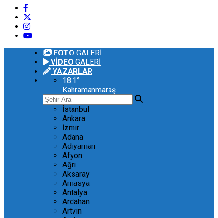
FOTO
GALERİ
VİDEO
GALERİ
YAZARLAR
18.1
°
Kahramanmaraş
İstanbul
Ankara
İzmir
Adana
Adıyaman
Afyon
Ağrı
Aksaray
Amasya
Antalya
Ardahan
Artvin