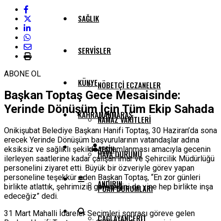
SAĞLIK
SERVISLER
ABONE OL
KÜNYE
NÖBETÇI ECZANELER
Başkan Toptaş Gece Mesaisinde:
Yerinde Dönüşüm İçin Tüm Ekip Sahada
KAHRAMANMARAŞ
NAMAZ VAKITLERI
Onikişubat Belediye Başkanı Hanifi Toptaş, 30 Haziran’da sona
erecek Yerinde Dönüşüm başvurularının vatandaşlar adına
AFŞIN
eksiksiz ve sağlıklı şekilde tamamlanması amacıyla gecenin
HAVA DURUMU
ilerleyen saatlerine kadar çalışan İmar ve Şehircilik Müdürlüğü
personelini ziyaret etti. Büyük bir özveriyle görev yapan
personeline teşekkür eden Başkan Toptaş, “En zor günleri
ANDIRIN
birlikte atlattık, şehrimizin geleceğini de yine hep birlikte inşa
PUAN DURUMLARI
edeceğiz” dedi.
31 Mart Mahalli İdareler Seçimleri sonrası göreve gelen
ÇAĞLAYANCERIT