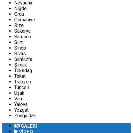
Nevşehir
Niğde
Ordu
Osmaniye
Rize
Sakarya
Samsun
Siirt
Sinop
Sivas
Şanlıurfa
Şırnak
Tekirdağ
Tokat
Trabzon
Tunceli
Uşak
Van
Yalova
Yozgat
Zonguldak
GALERİ
VİDEO