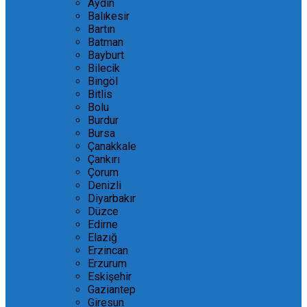
Aydın
Balıkesir
Bartın
Batman
Bayburt
Bilecik
Bingöl
Bitlis
Bolu
Burdur
Bursa
Çanakkale
Çankırı
Çorum
Denizli
Diyarbakır
Düzce
Edirne
Elazığ
Erzincan
Erzurum
Eskişehir
Gaziantep
Giresun