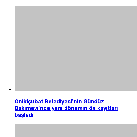
Onikişubat Belediyesi’nin Gündüz
Bakımevi’nde yeni dönemin ön kayıtları
başladı