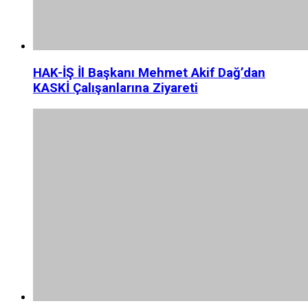
HAK-İŞ İl Başkanı Mehmet Akif Dağ’dan
KASKİ Çalışanlarına Ziyareti