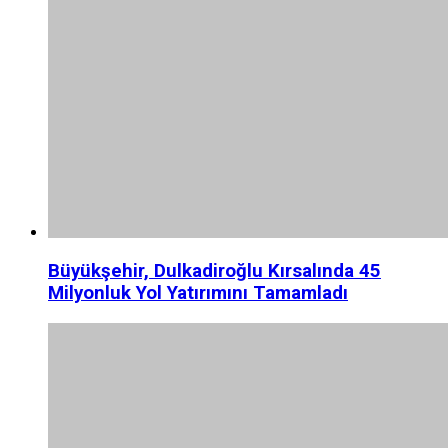
Büyükşehir, Dulkadiroğlu Kırsalında 45
Milyonluk Yol Yatırımını Tamamladı