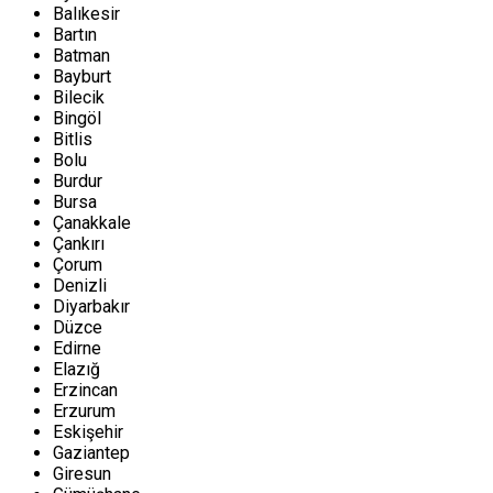
Balıkesir
Bartın
Batman
Bayburt
Bilecik
Bingöl
Bitlis
Bolu
Burdur
Bursa
Çanakkale
Çankırı
Çorum
Denizli
Diyarbakır
Düzce
Edirne
Elazığ
Erzincan
Erzurum
Eskişehir
Gaziantep
Giresun