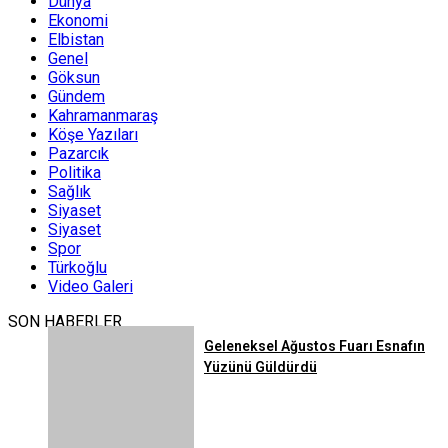
Dünya
Ekonomi
Elbistan
Genel
Göksun
Gündem
Kahramanmaraş
Köşe Yazıları
Pazarcık
Politika
Sağlık
Siyaset
Siyaset
Spor
Türkoğlu
Video Galeri
SON HABERLER
Geleneksel Ağustos Fuarı Esnafın
Yüzünü Güldürdü