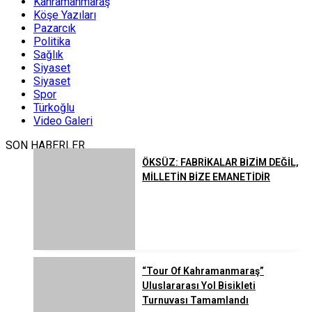
Kahramanmaraş
Köşe Yazıları
Pazarcık
Politika
Sağlık
Siyaset
Siyaset
Spor
Türkoğlu
Video Galeri
SON HABERLER
ÖKSÜZ: FABRİKALAR BİZİM DEĞİL,
MİLLETİN BİZE EMANETİDİR
“Tour Of Kahramanmaraş”
Uluslararası Yol Bisikleti
Turnuvası Tamamlandı