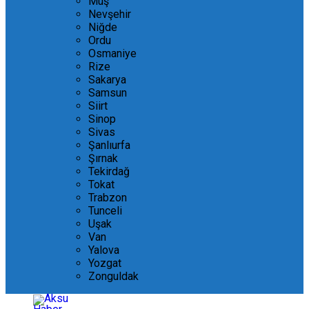
Muş
Nevşehir
Niğde
Ordu
Osmaniye
Rize
Sakarya
Samsun
Siirt
Sinop
Sivas
Şanlıurfa
Şırnak
Tekirdağ
Tokat
Trabzon
Tunceli
Uşak
Van
Yalova
Yozgat
Zonguldak