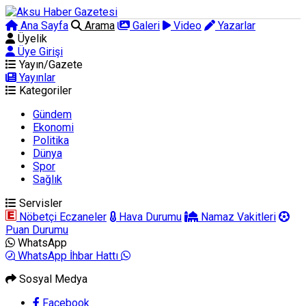
Ana Sayfa
Arama
Galeri
Video
Yazarlar
Üyelik
Üye Girişi
Yayın/Gazete
Yayınlar
Kategoriler
Gündem
Ekonomi
Politika
Dünya
Spor
Sağlık
Servisler
Nöbetçi Eczaneler
Hava Durumu
Namaz Vakitleri
Puan Durumu
WhatsApp
WhatsApp İhbar Hattı
Sosyal Medya
Facebook