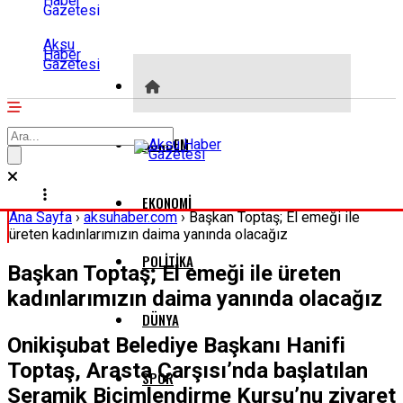
Aksu
Haber
Gazetesi
GÜNDEM
EKONOMI
Ana Sayfa
›
aksuhaber.com
›
Başkan Toptaş; El emeği ile
üreten kadınlarımızın daima yanında olacağız
POLITIKA
Başkan Toptaş; El emeği ile üreten
kadınlarımızın daima yanında olacağız
DÜNYA
Onikişubat Belediye Başkanı Hanifi
Toptaş, Arasta Çarşısı’nda başlatılan
SPOR
Seramik Biçimlendirme Kursu’nu ziyaret