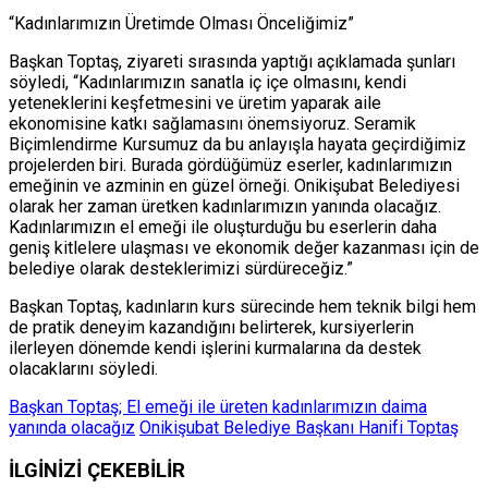
“Kadınlarımızın Üretimde Olması Önceliğimiz”
Başkan Toptaş, ziyareti sırasında yaptığı açıklamada şunları
söyledi, “Kadınlarımızın sanatla iç içe olmasını, kendi
yeteneklerini keşfetmesini ve üretim yaparak aile
ekonomisine katkı sağlamasını önemsiyoruz. Seramik
Biçimlendirme Kursumuz da bu anlayışla hayata geçirdiğimiz
projelerden biri. Burada gördüğümüz eserler, kadınlarımızın
emeğinin ve azminin en güzel örneği. Onikişubat Belediyesi
olarak her zaman üretken kadınlarımızın yanında olacağız.
Kadınlarımızın el emeği ile oluşturduğu bu eserlerin daha
geniş kitlelere ulaşması ve ekonomik değer kazanması için de
belediye olarak desteklerimizi sürdüreceğiz.”
Başkan Toptaş, kadınların kurs sürecinde hem teknik bilgi hem
de pratik deneyim kazandığını belirterek, kursiyerlerin
ilerleyen dönemde kendi işlerini kurmalarına da destek
olacaklarını söyledi.
Başkan Toptaş; El emeği ile üreten kadınlarımızın daima
yanında olacağız
Onikişubat Belediye Başkanı Hanifi Toptaş
İLGİNİZİ
ÇEKEBİLİR