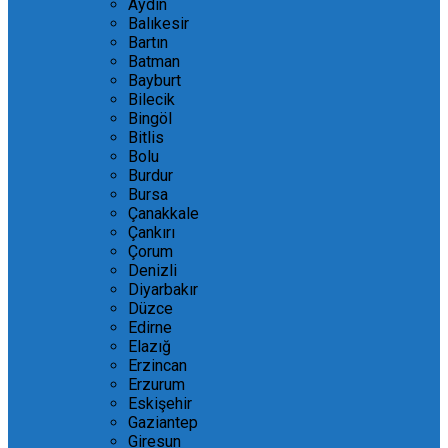
Aydın
Balıkesir
Bartın
Batman
Bayburt
Bilecik
Bingöl
Bitlis
Bolu
Burdur
Bursa
Çanakkale
Çankırı
Çorum
Denizli
Diyarbakır
Düzce
Edirne
Elazığ
Erzincan
Erzurum
Eskişehir
Gaziantep
Giresun