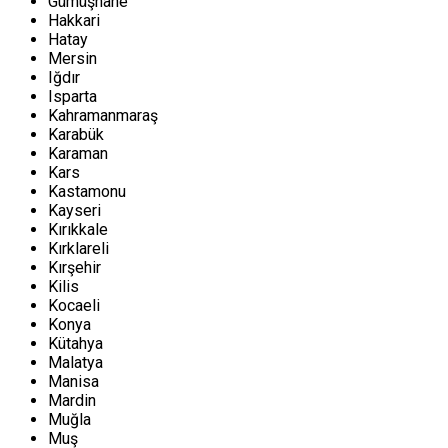
Gümüşhane
Hakkari
Hatay
Mersin
Iğdır
Isparta
Kahramanmaraş
Karabük
Karaman
Kars
Kastamonu
Kayseri
Kırıkkale
Kırklareli
Kırşehir
Kilis
Kocaeli
Konya
Kütahya
Malatya
Manisa
Mardin
Muğla
Muş