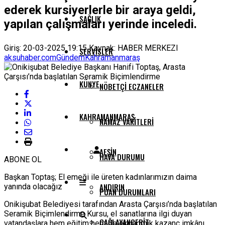
ederek kursiyerlerle bir araya geldi,
SAĞLIK
yapılan çalışmaları yerinde inceledi.
Giriş: 20-03-2025 19:15
Kaynak: HABER MERKEZI
SERVISLER
aksuhaber.com
Gündem
Kahramanmaraş
KÜNYE
NÖBETÇI ECZANELER
KAHRAMANMARAŞ
NAMAZ VAKITLERI
AFŞIN
HAVA DURUMU
ABONE OL
Başkan Toptaş; El emeği ile üreten kadınlarımızın daima
ANDIRIN
yanında olacağız
PUAN DURUMLARI
Onikişubat Belediyesi tarafından Arasta Çarşısı’nda başlatılan
Seramik Biçimlendirme Kursu, el sanatlarına ilgi duyan
ÇAĞLAYANCERIT
vatandaşlara hem eğitim hem de ekonomik kazanç imkânı