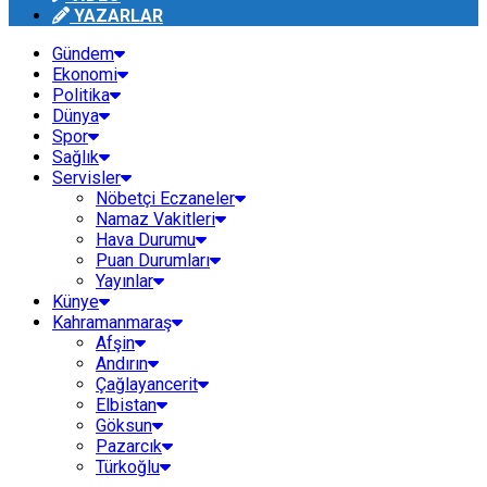
YAZARLAR
Gündem
Ekonomi
Politika
Dünya
Spor
Sağlık
Servisler
Nöbetçi Eczaneler
Namaz Vakitleri
Hava Durumu
Puan Durumları
Yayınlar
Künye
Kahramanmaraş
Afşin
Andırın
Çağlayancerit
Elbistan
Göksun
Pazarcık
Türkoğlu