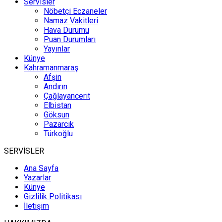
Servisler
Nöbetçi Eczaneler
Namaz Vakitleri
Hava Durumu
Puan Durumları
Yayınlar
Künye
Kahramanmaraş
Afşin
Andırın
Çağlayancerit
Elbistan
Göksun
Pazarcık
Türkoğlu
SERVİSLER
Ana Sayfa
Yazarlar
Künye
Gizlilik Politikası
İletişim