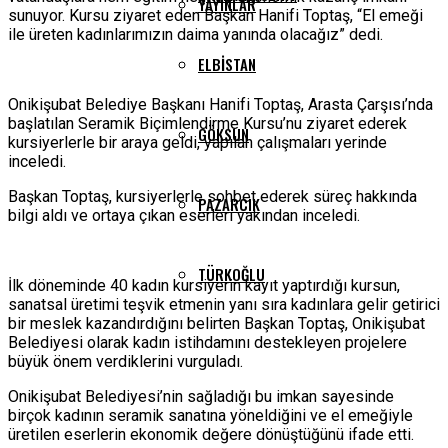
YAYINLAR
sunuyor. Kursu ziyaret eden Başkan Hanifi Toptaş, “El emeği
ile üreten kadınlarımızın daima yanında olacağız” dedi.
ELBISTAN
Onikişubat Belediye Başkanı Hanifi Toptaş, Arasta Çarşısı’nda
başlatılan Seramik Biçimlendirme Kursu’nu ziyaret ederek
GÖKSUN
kursiyerlerle bir araya geldi, yapılan çalışmaları yerinde
inceledi.
Başkan Toptaş, kursiyerlerle sohbet ederek süreç hakkında
PAZARCIK
bilgi aldı ve ortaya çıkan eserleri yakından inceledi.
TÜRKOĞLU
İlk döneminde 40 kadın kursiyerin kayıt yaptırdığı kursun,
sanatsal üretimi teşvik etmenin yanı sıra kadınlara gelir getirici
bir meslek kazandırdığını belirten Başkan Toptaş, Onikişubat
Belediyesi olarak kadın istihdamını destekleyen projelere
büyük önem verdiklerini vurguladı.
Onikişubat Belediyesi’nin sağladığı bu imkan sayesinde
birçok kadının seramik sanatına yöneldiğini ve el emeğiyle
üretilen eserlerin ekonomik değere dönüştüğünü ifade etti.