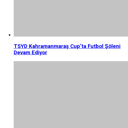
TSYD Kahramanmaraş Cup’ta Futbol Şöleni
Devam Ediyor