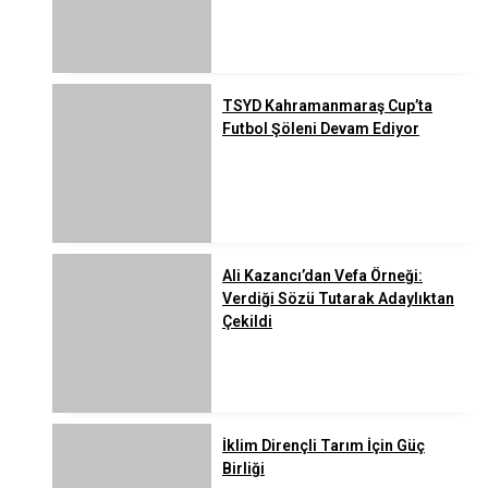
TSYD Kahramanmaraş Cup’ta
Futbol Şöleni Devam Ediyor
Ali Kazancı’dan Vefa Örneği:
Verdiği Sözü Tutarak Adaylıktan
Çekildi
İklim Dirençli Tarım İçin Güç
Birliği