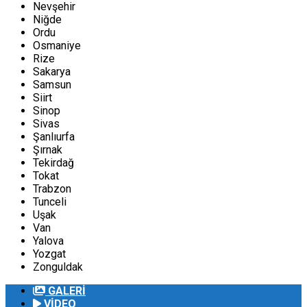
Nevşehir
Niğde
Ordu
Osmaniye
Rize
Sakarya
Samsun
Siirt
Sinop
Sivas
Şanlıurfa
Şırnak
Tekirdağ
Tokat
Trabzon
Tunceli
Uşak
Van
Yalova
Yozgat
Zonguldak
GALERİ
VİDEO