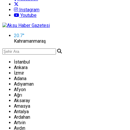
Instagram
Youtube
20.7
°
Kahramanmaraş
İstanbul
Ankara
İzmir
Adana
Adıyaman
Afyon
Ağrı
Aksaray
Amasya
Antalya
Ardahan
Artvin
Aydın