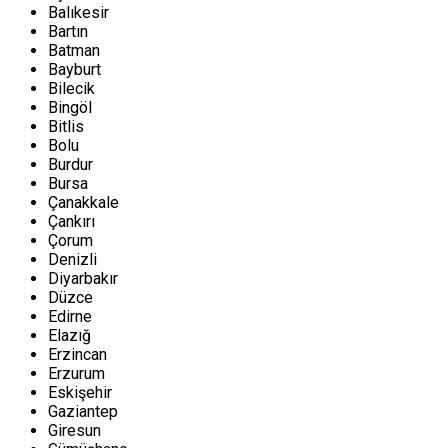
Balıkesir
Bartın
Batman
Bayburt
Bilecik
Bingöl
Bitlis
Bolu
Burdur
Bursa
Çanakkale
Çankırı
Çorum
Denizli
Diyarbakır
Düzce
Edirne
Elazığ
Erzincan
Erzurum
Eskişehir
Gaziantep
Giresun