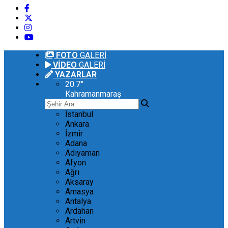
FOTO
GALERİ
VİDEO
GALERİ
YAZARLAR
20.7
°
Kahramanmaraş
İstanbul
Ankara
İzmir
Adana
Adıyaman
Afyon
Ağrı
Aksaray
Amasya
Antalya
Ardahan
Artvin