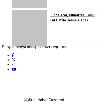
Funda Arar, Cumartesi Günü
KAFUM’da Sahne Alacak
Sosyal medya hesaplarımızı keşfedin