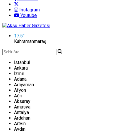
Instagram
Youtube
17.5
°
Kahramanmaraş
İstanbul
Ankara
İzmir
Adana
Adıyaman
Afyon
Ağrı
Aksaray
Amasya
Antalya
Ardahan
Artvin
Aydın