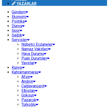
YAZARLAR
Gündem
Ekonomi
Politika
Dünya
Spor
Sağlık
Servisler
Nöbetçi Eczaneler
Namaz Vakitleri
Hava Durumu
Puan Durumları
Yayınlar
Künye
Kahramanmaraş
Afşin
Andırın
Çağlayancerit
Elbistan
Göksun
Pazarcık
Türkoğlu