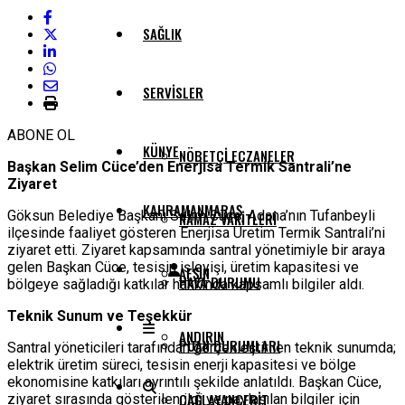
SAĞLIK
SERVISLER
ABONE OL
KÜNYE
NÖBETÇI ECZANELER
Başkan Selim Cüce’den Enerjisa Termik Santrali’ne
Ziyaret
KAHRAMANMARAŞ
Göksun Belediye Başkanı Selim Cüce, Adana’nın Tufanbeyli
NAMAZ VAKITLERI
ilçesinde faaliyet gösteren Enerjisa Üretim Termik Santrali’ni
ziyaret etti. Ziyaret kapsamında santral yönetimiyle bir araya
gelen Başkan Cüce, tesisin işleyişi, üretim kapasitesi ve
AFŞIN
HAVA DURUMU
bölgeye sağladığı katkılar hakkında kapsamlı bilgiler aldı.
Teknik Sunum ve Teşekkür
ANDIRIN
PUAN DURUMLARI
Santral yöneticileri tarafından gerçekleştirilen teknik sunumda;
elektrik üretim süreci, tesisin enerji kapasitesi ve bölge
ekonomisine katkıları ayrıntılı şekilde anlatıldı. Başkan Cüce,
ÇAĞLAYANCERIT
ziyaret sırasında gösterilen ilgi ve paylaşılan bilgiler için