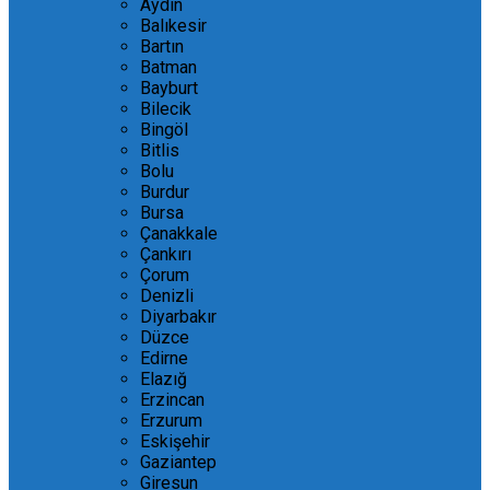
Aydın
Balıkesir
Bartın
Batman
Bayburt
Bilecik
Bingöl
Bitlis
Bolu
Burdur
Bursa
Çanakkale
Çankırı
Çorum
Denizli
Diyarbakır
Düzce
Edirne
Elazığ
Erzincan
Erzurum
Eskişehir
Gaziantep
Giresun