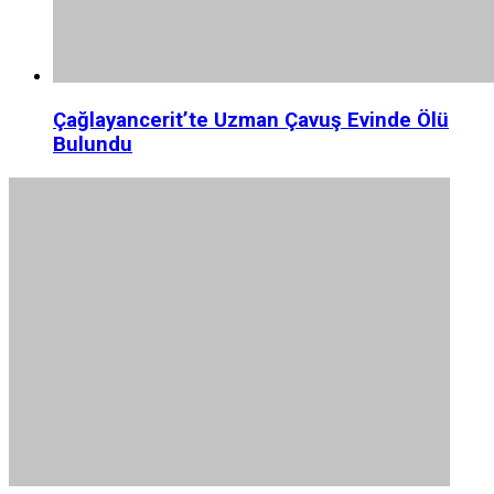
Çağlayancerit’te Uzman Çavuş Evinde Ölü
Bulundu