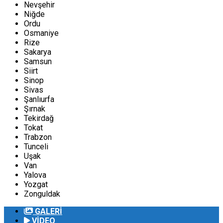
Nevşehir
Niğde
Ordu
Osmaniye
Rize
Sakarya
Samsun
Siirt
Sinop
Sivas
Şanlıurfa
Şırnak
Tekirdağ
Tokat
Trabzon
Tunceli
Uşak
Van
Yalova
Yozgat
Zonguldak
GALERİ
VİDEO