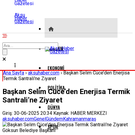
Aksu
Haber
Gazetesi
GÜNDEM
EKONOMI
Ana Sayfa
›
aksuhaber.com
›
Başkan Selim Cüce’den Enerjisa
Termik Santrali’ne Ziyaret
POLITIKA
Başkan Selim Cüce’den Enerjisa Termik
Santrali’ne Ziyaret
DÜNYA
Giriş: 30-06-2025 20:34
Kaynak: HABER MERKEZI
aksuhaber.com
Genel
Gündem
Kahramanmaraş
SPOR