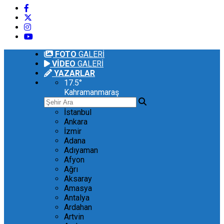
FOTO
GALERİ
VİDEO
GALERİ
YAZARLAR
17.5
°
Kahramanmaraş
İstanbul
Ankara
İzmir
Adana
Adıyaman
Afyon
Ağrı
Aksaray
Amasya
Antalya
Ardahan
Artvin