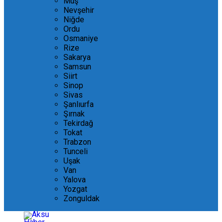
Muş
Nevşehir
Niğde
Ordu
Osmaniye
Rize
Sakarya
Samsun
Siirt
Sinop
Sivas
Şanlıurfa
Şırnak
Tekirdağ
Tokat
Trabzon
Tunceli
Uşak
Van
Yalova
Yozgat
Zonguldak