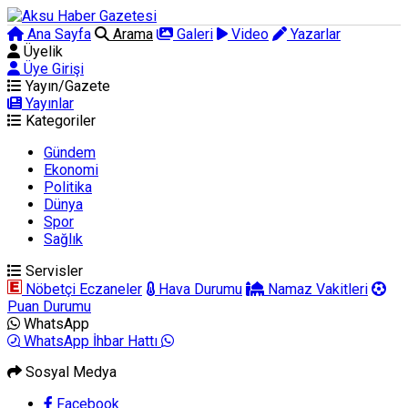
Ana Sayfa
Arama
Galeri
Video
Yazarlar
Üyelik
Üye Girişi
Yayın/Gazete
Yayınlar
Kategoriler
Gündem
Ekonomi
Politika
Dünya
Spor
Sağlık
Servisler
Nöbetçi Eczaneler
Hava Durumu
Namaz Vakitleri
Puan Durumu
WhatsApp
WhatsApp İhbar Hattı
Sosyal Medya
Facebook