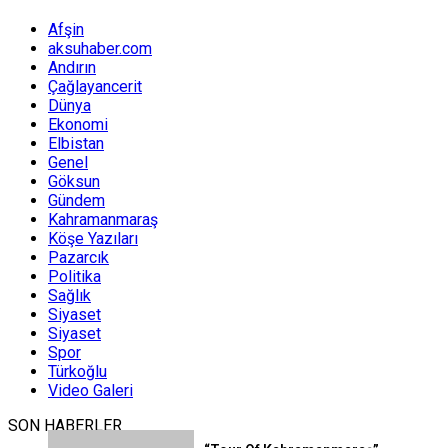
Afşin
aksuhaber.com
Andırın
Çağlayancerit
Dünya
Ekonomi
Elbistan
Genel
Göksun
Gündem
Kahramanmaraş
Köşe Yazıları
Pazarcık
Politika
Sağlık
Siyaset
Siyaset
Spor
Türkoğlu
Video Galeri
SON HABERLER