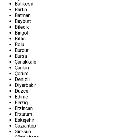
Balıkesir
Bartın
Batman
Bayburt
Bilecik
Bingöl
Bitlis
Bolu
Burdur
Bursa
Çanakkale
Çankırı
Çorum
Denizli
Diyarbakır
Düzce
Edirne
Elazığ
Erzincan
Erzurum
Eskişehir
Gaziantep
Giresun