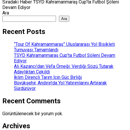
Sıradaki Haber
TSYD Kahramanmaraş Cup’ta Futbol Şöleni
Devam Ediyor
Ara
Ara
Recent Posts
“Tour Of Kahramanmaraş” Uluslararası Yol Bisikleti
Turnuvası Tamamlandı
TSYD Kahramanmaraş Cup’ta Futbol Şöleni Devam
Ediyor
Ali Kazancı’dan Vefa Örneği: Verdiği Sözü Tutarak
Adaylıktan Çekildi
İklim Dirençli Tarım İçin Güç Birliği
Büyükşehir, Andırın’da Yol Yatırımlarını Artırarak
Sürdürüyor
Recent Comments
Görüntülenecek bir yorum yok.
Archives