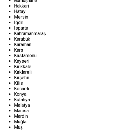
Gümüşhane
Hakkari
Hatay
Mersin
Iğdır
Isparta
Kahramanmaraş
Karabük
Karaman
Kars
Kastamonu
Kayseri
Kırıkkale
Kırklareli
Kırşehir
Kilis
Kocaeli
Konya
Kütahya
Malatya
Manisa
Mardin
Muğla
Muş