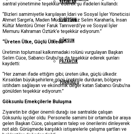
YAYINLAR
santral yönetimine teşekkür ederek şu ifadeleri kullandı:
“Bizleri samimiyetle karşılayan İdari ve Sosyal İşler Yöneticisi
ELBISTAN
Ahmet Sargın’a, Maden Müdürü Yavuz Selim Karahan’a, İnsan
Kültür Mentörü Ömer Faruk Tanrıverdi’ye ve Sosyal İşler
Memuru Kahraman Öztürk’e teşekkür ediyorum.”
GÖKSUN
“Üreten Ülke, Güçlü Ülkedir”
Üretimin toplumsal kalkınmadaki rolünü vurgulayan Başkan
Selim Cüce, Sabancı Grubu’na da teşekkür ederek şunları
PAZARCIK
kaydetti:
“Her zaman ifade ettiğim gibi; üreten ülke, güçlü ülkedir.
Kırsaldan büyükşehirlere göçü üretimle durduran, bölgeye
TÜRKOĞLU
istihdam sağlayan ve ekonomik değer katan Sabancı Grubu’na
gönülden teşekkür ediyorum.”
Göksunlu Emekçilerle Buluşma
Ziyaretin bir diğer önemli durağı ise santralde çalışan
Göksunlu işçiler oldu. Personelle samimi bir ortamda bir araya
gelen Başkan Cüce, çalışanların talep ve önerilerini dinleyerek
not aldı. Görüşmede karşılıklı istişarelerle çalışma şartları ve