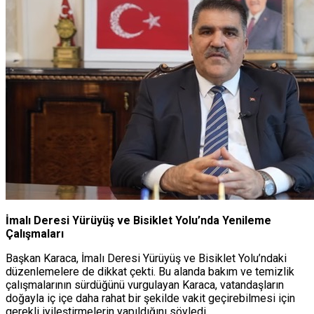
YAYINLAR
ELBISTAN
GÖKSUN
PAZARCIK
TÜRKOĞLU
İmalı Deresi Yürüyüş ve Bisiklet Yolu’nda Yenileme
Çalışmaları
Başkan Karaca, İmalı Deresi Yürüyüş ve Bisiklet Yolu’ndaki
düzenlemelere de dikkat çekti. Bu alanda bakım ve temizlik
çalışmalarının sürdüğünü vurgulayan Karaca, vatandaşların
doğayla iç içe daha rahat bir şekilde vakit geçirebilmesi için
gerekli iyileştirmelerin yapıldığını söyledi.