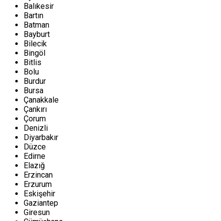
Balıkesir
Bartın
Batman
Bayburt
Bilecik
Bingöl
Bitlis
Bolu
Burdur
Bursa
Çanakkale
Çankırı
Çorum
Denizli
Diyarbakır
Düzce
Edirne
Elazığ
Erzincan
Erzurum
Eskişehir
Gaziantep
Giresun