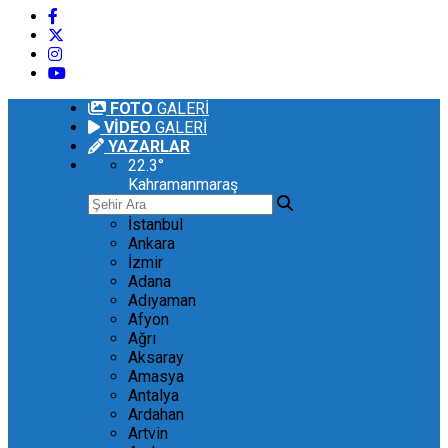
FOTO
GALERİ
VİDEO
GALERİ
YAZARLAR
22.3
°
Kahramanmaraş
İstanbul
Ankara
İzmir
Adana
Adıyaman
Afyon
Ağrı
Aksaray
Amasya
Antalya
Ardahan
Artvin