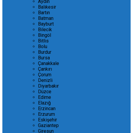
Aydın
Balıkesir
Bartın
Batman
Bayburt
Bilecik
Bingöl
Bitlis
Bolu
Burdur
Bursa
Çanakkale
Çankırı
Çorum
Denizli
Diyarbakır
Düzce
Edirne
Elazığ
Erzincan
Erzurum
Eskişehir
Gaziantep
Giresun