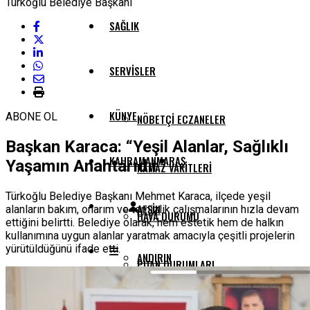
SAĞLIK
SERVISLER
KÜNYE
ABONE OL
NÖBETÇI ECZANELER
Başkan Karaca: “Yeşil Alanlar, Sağlıklı
KAHRAMANMARAŞ
Yaşamın Anahtarıdır”
NAMAZ VAKITLERI
Türkoğlu Belediye Başkanı Mehmet Karaca, ilçede yeşil
AFŞIN
alanların bakım, onarım ve temizlik çalışmalarının hızla devam
HAVA DURUMU
ettiğini belirtti. Belediye olarak, hem estetik hem de halkın
kullanımına uygun alanlar yaratmak amacıyla çeşitli projelerin
yürütüldüğünü ifade etti.
ANDIRIN
PUAN DURUMLARI
ÇAĞLAYANCERIT