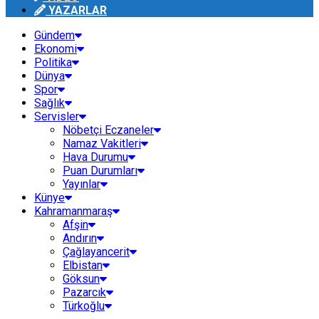
YAZARLAR
Gündem
Ekonomi
Politika
Dünya
Spor
Sağlık
Servisler
Nöbetçi Eczaneler
Namaz Vakitleri
Hava Durumu
Puan Durumları
Yayınlar
Künye
Kahramanmaraş
Afşin
Andırın
Çağlayancerit
Elbistan
Göksun
Pazarcık
Türkoğlu