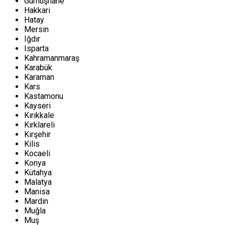
Gümüşhane
Hakkari
Hatay
Mersin
Iğdır
Isparta
Kahramanmaraş
Karabük
Karaman
Kars
Kastamonu
Kayseri
Kırıkkale
Kırklareli
Kırşehir
Kilis
Kocaeli
Konya
Kütahya
Malatya
Manisa
Mardin
Muğla
Muş