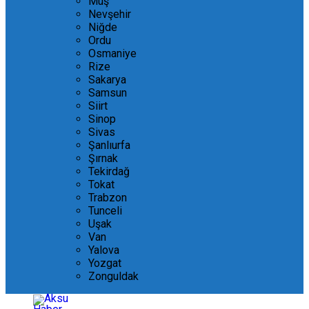
Muş
Nevşehir
Niğde
Ordu
Osmaniye
Rize
Sakarya
Samsun
Siirt
Sinop
Sivas
Şanlıurfa
Şırnak
Tekirdağ
Tokat
Trabzon
Tunceli
Uşak
Van
Yalova
Yozgat
Zonguldak