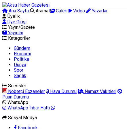
Ana Sayfa
Arama
Galeri
Video
Yazarlar
Üyelik
Üye Girişi
Yayın/Gazete
Yayınlar
Kategoriler
Gündem
Ekonomi
Politika
Dünya
Spor
Sağlık
Servisler
Nöbetçi Eczaneler
Hava Durumu
Namaz Vakitleri
Puan Durumu
WhatsApp
WhatsApp İhbar Hattı
Sosyal Medya
Facebook