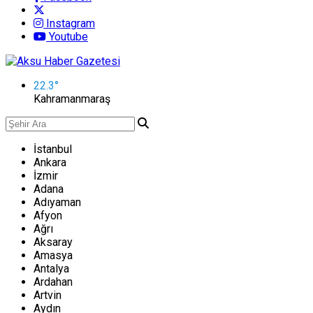
Instagram
Youtube
22.3
°
Kahramanmaraş
İstanbul
Ankara
İzmir
Adana
Adıyaman
Afyon
Ağrı
Aksaray
Amasya
Antalya
Ardahan
Artvin
Aydın