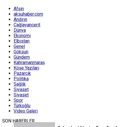
Afşin
aksuhaber.com
Andırın
Çağlayancerit
Dünya
Ekonomi
Elbistan
Genel
Göksun
Gündem
Kahramanmaraş
Köşe Yazıları
Pazarcık
Politika
Sağlık
Siyaset
Siyaset
Spor
Türkoğlu
Video Galeri
SON HABERLER