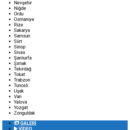
Nevşehir
Niğde
Ordu
Osmaniye
Rize
Sakarya
Samsun
Siirt
Sinop
Sivas
Şanlıurfa
Şırnak
Tekirdağ
Tokat
Trabzon
Tunceli
Uşak
Van
Yalova
Yozgat
Zonguldak
GALERİ
VİDEO