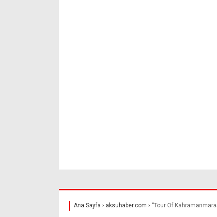
Ana Sayfa
›
aksuhaber.com
›
“Tour Of Kahramanmaraş”