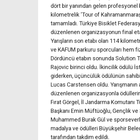
dört bir yanından gelen profesyonel 
kilometrelik ‘Tour of Kahramanmaraş’ 
tamamladı. Türkiye Bisiklet Federasyo
düzenlenen organizasyonun final et
Yarışların son etabı olan 114 kilometr
ve KAFUM parkuru sporcuları hem fizik
Dördüncü etabın sonunda Solution Te
Rajovic birinci oldu. İkincilik ödülü
giderken, üçüncülük ödülünün sahib
Lucas Carstensen oldu. Yarışmanın 
düzenlenen organizasyonla ödülleri
Fırat Görgel, İl Jandarma Komutanı 
Başkanı Emin Müftüoğlu, Gençlik ve S
Muhammed Burak Gül ve sporseverler
madalya ve ödülleri Büyükşehir Beledi
tarafından takdim edildi.