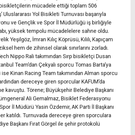
bisikletçilerin mücadele ettiği toplam 506
Uluslararası Yol Bisikleti Turnuvası başarıyla
nu ve Gençlik ve Spor İl Müdürlüğü iş birliğiyle
abı, yüksek tempolu mücadelelere sahne oldu.
elik Yeşilgöz, İmran Kılıç Köprüsü, Kılılı, Kapıçam
sel hem de zihinsel olarak sınırlarını zorladı.
ch Nippo Rali takımından Sırp bisikletçi Dusan
 İstanbul Team’dan Çekyalı sporcu Tomas Barta’ya
i ise Kinan Racing Team takımından Alman sporcu
ardından dereceye giren sporcular KAFUM’da
ne kavuştu. Törene; Büyükşehir Belediye Başkanı
Tümgeneral Ali Gemalmaz, Bisiklet Federasyonu
por İl Müdürü Yasin Özdemir, AK Parti İl Başkanı
 katıldı. Turnuvada dereceye giren sporculara
ye Başkanı Fırat Görgel ile şehir protokolü