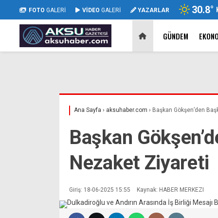
30.8
°
FOTO
GALERİ
VİDEO
GALERİ
YAZARLAR
GÜNDEM
EKON
Ana Sayfa
›
aksuhaber.com
›
Başkan Gökşen’den Başka
Başkan Gökşen’d
Nezaket Ziyareti
Giriş: 18-06-2025 15:55
Kaynak: HABER MERKEZI