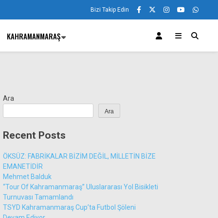
Bizi Takip Edin
KAHRAMANMARAŞ
Ara
Ara
Recent Posts
ÖKSÜZ: FABRİKALAR BİZİM DEĞİL, MİLLETİN BİZE
EMANETİDİR
Mehmet Balduk
“Tour Of Kahramanmaraş” Uluslararası Yol Bisikleti
Turnuvası Tamamlandı
TSYD Kahramanmaraş Cup’ta Futbol Şöleni
Devam Ediyor