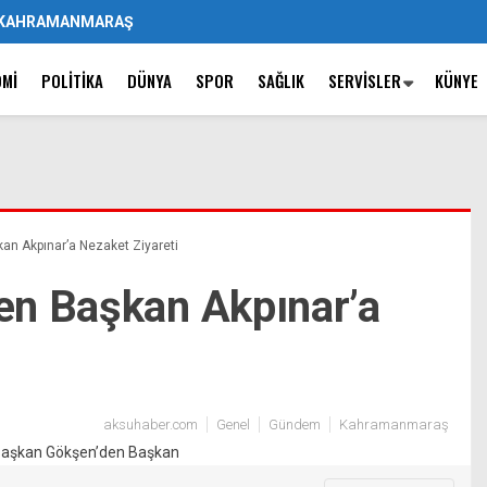
KAHRAMANMARAŞ
OMI
POLITIKA
DÜNYA
SPOR
SAĞLIK
SERVISLER
KÜNYE
n Akpınar’a Nezaket Ziyareti
en Başkan Akpınar’a
aksuhaber.com
Genel
Gündem
Kahramanmaraş