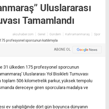
nmaraş” Uluslararası
nuvası Tamamlandı
aksuhaber.com
Genel
Gündem
Kahramanmaraş
Spor
ABONE OL
nde 31 ülkeden 175 profesyonel sporcunun
amanmaraş’ Uluslararası Yol Bisikleti Turnuvası
 toplam 506 kilometrelik parkur, yüksek tempolu
asmanda dereceye giren sporculara madalya ve
i ev sahipliğinde dört gün boyunca dünyanın