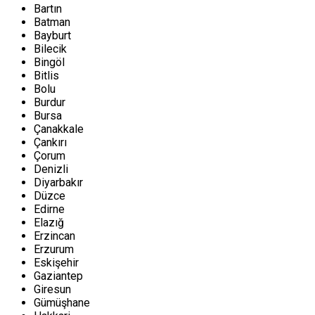
Bartın
Batman
Bayburt
Bilecik
Bingöl
Bitlis
Bolu
Burdur
Bursa
Çanakkale
Çankırı
Çorum
Denizli
Diyarbakır
Düzce
Edirne
Elazığ
Erzincan
Erzurum
Eskişehir
Gaziantep
Giresun
Gümüşhane