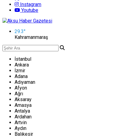
Instagram
Youtube
29.3
°
Kahramanmaraş
İstanbul
Ankara
İzmir
Adana
Adıyaman
Afyon
Ağrı
Aksaray
Amasya
Antalya
Ardahan
Artvin
Aydın
Balıkesir