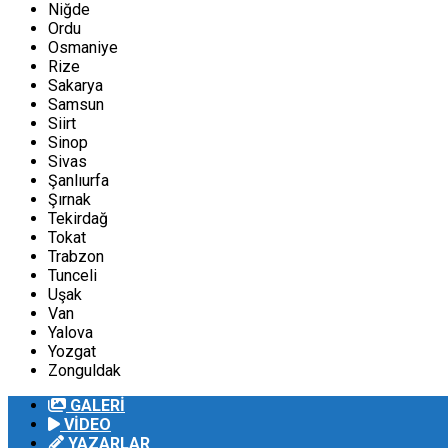
Niğde
Ordu
Osmaniye
Rize
Sakarya
Samsun
Siirt
Sinop
Sivas
Şanlıurfa
Şırnak
Tekirdağ
Tokat
Trabzon
Tunceli
Uşak
Van
Yalova
Yozgat
Zonguldak
GALERİ
VİDEO
YAZARLAR