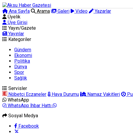
Ana Sayfa
Arama
Galeri
Video
Yazarlar
Üyelik
Üye Girişi
Yayın/Gazete
Yayınlar
Kategoriler
Gündem
Ekonomi
Politika
Dünya
Spor
Sağlık
Servisler
Nöbetçi Eczaneler
Hava Durumu
Namaz Vakitleri
Pu
WhatsApp
WhatsApp İhbar Hattı
Sosyal Medya
Facebook