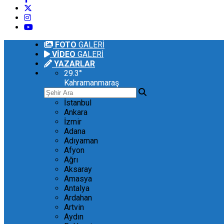
FOTO
GALERİ
VİDEO
GALERİ
YAZARLAR
29.3
°
Kahramanmaraş
İstanbul
Ankara
İzmir
Adana
Adıyaman
Afyon
Ağrı
Aksaray
Amasya
Antalya
Ardahan
Artvin
Aydın