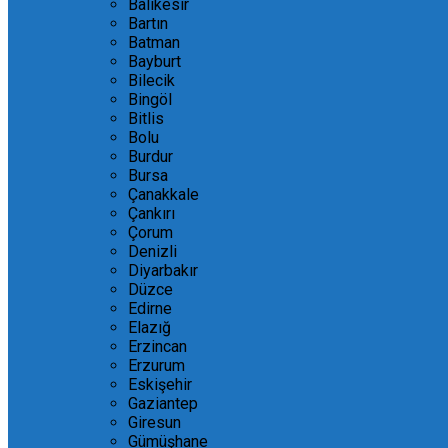
Balıkesir
Bartın
Batman
Bayburt
Bilecik
Bingöl
Bitlis
Bolu
Burdur
Bursa
Çanakkale
Çankırı
Çorum
Denizli
Diyarbakır
Düzce
Edirne
Elazığ
Erzincan
Erzurum
Eskişehir
Gaziantep
Giresun
Gümüşhane