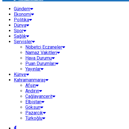
Gündem
Ekonomi
Politika
Dünya
Spor
Sağlık
Servisler
Nöbetçi Eczaneler
Namaz Vakitleri
Hava Durumu
Puan Durumları
Yayınlar
Künye
Kahramanmaraş
Afşin
Andırın
Çağlayancerit
Elbistan
Göksun
Pazarcık
Türkoğlu