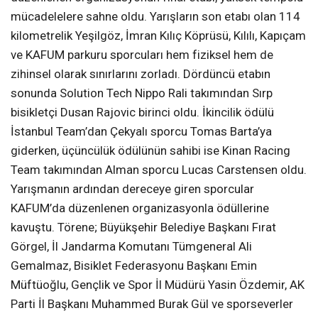
mücadelelere sahne oldu. Yarışların son etabı olan 114
kilometrelik Yeşilgöz, İmran Kılıç Köprüsü, Kılılı, Kapıçam
ve KAFUM parkuru sporcuları hem fiziksel hem de
zihinsel olarak sınırlarını zorladı. Dördüncü etabın
sonunda Solution Tech Nippo Rali takımından Sırp
bisikletçi Dusan Rajovic birinci oldu. İkincilik ödülü
İstanbul Team’dan Çekyalı sporcu Tomas Barta’ya
giderken, üçüncülük ödülünün sahibi ise Kinan Racing
Team takımından Alman sporcu Lucas Carstensen oldu.
Yarışmanın ardından dereceye giren sporcular
KAFUM’da düzenlenen organizasyonla ödüllerine
kavuştu. Törene; Büyükşehir Belediye Başkanı Fırat
Görgel, İl Jandarma Komutanı Tümgeneral Ali
Gemalmaz, Bisiklet Federasyonu Başkanı Emin
Müftüoğlu, Gençlik ve Spor İl Müdürü Yasin Özdemir, AK
Parti İl Başkanı Muhammed Burak Gül ve sporseverler