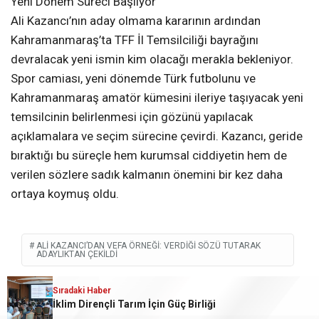
Yeni Dönem Süreci Başlıyor
Ali Kazancı’nın aday olmama kararının ardından
Kahramanmaraş’ta TFF İl Temsilciliği bayrağını
devralacak yeni ismin kim olacağı merakla bekleniyor.
Spor camiası, yeni dönemde Türk futbolunu ve
Kahramanmaraş amatör kümesini ileriye taşıyacak yeni
temsilcinin belirlenmesi için gözünü yapılacak
açıklamalara ve seçim sürecine çevirdi. Kazancı, geride
bıraktığı bu süreçle hem kurumsal ciddiyetin hem de
verilen sözlere sadık kalmanın önemini bir kez daha
ortaya koymuş oldu.
ALI KAZANCI’DAN VEFA ÖRNEĞI: VERDIĞI SÖZÜ TUTARAK
ADAYLIKTAN ÇEKILDI
Sıradaki Haber
Sıradaki Haber
İklim Dirençli Tarım İçin Güç Birliği
Ali Kazancı’dan Vefa Örneği: Verdiği Sözü Tutarak Adaylıktan Çekildi
İLGİNİZİ
ÇEKEBİLİR