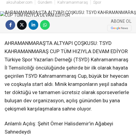
aksuhaber.com
Gündem
Kahramanmaraş
Spor
ABONE OL
AHRAMANMARAŞ’TA ALTYAPI ÇOŞKUSU: TSYD
KAHRAMANMARAŞ CUP TÜM HIZIYLA DEVAM EDİYOR
Türkiye Spor Yazarları Derneği (TSYD) Kahramanmaraş
İl Temsilciliği öncülüğünde şehirde bir ilk olarak hayata
geçirilen TSYD Kahramanmaraş Cup, büyük bir heyecan
ve coşkuyla start aldı. Minik kramponların yeşil sahada
ter döktüğü ve tamamen ücretsiz olarak sporseverlerle
buluşan dev organizasyon, açılış gününden bu yana
çekişmeli karşılaşmalara sahne oluyor.
Anlamlı Açılış: Şehit Ömer Halisdemir’in Ağabeyi
Sahnedeydi