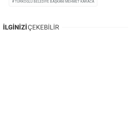
TÜRKOĞLU BELEDIYE BAŞKANI MEHMET KARACA
İLGİNİZİ
ÇEKEBİLİR