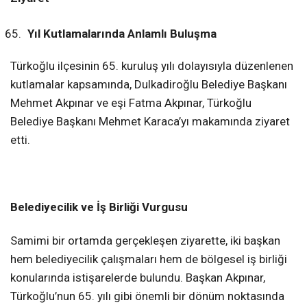
KAHRAMANMARAŞ
Yıl Kutlamalarında Anlamlı Buluşma
Türkoğlu ilçesinin 65. kuruluş yılı dolayısıyla düzenlenen
WhatsApp İhbar
kutlamalar kapsamında, Dulkadiroğlu Belediye Başkanı
Hattı
Mehmet Akpınar ve eşi Fatma Akpınar, Türkoğlu
Belediye Başkanı Mehmet Karaca’yı makamında ziyaret
etti.
Facebook
Belediyecilik ve İş Birliği Vurgusu
Samimi bir ortamda gerçekleşen ziyarette, iki başkan
Instagram
hem belediyecilik çalışmaları hem de bölgesel iş birliği
konularında istişarelerde bulundu. Başkan Akpınar,
Youtube
Türkoğlu’nun 65. yılı gibi önemli bir dönüm noktasında