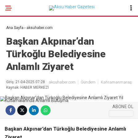
22.8
°
KAHRAMANMARAŞ
Ana Sayfa
›
aksuhaber.com
GALERİ
VİDEO
YAZARLAR
Başkan Akpınar’dan
Türkoğlu Belediyesine
GÜNDEM
Anlamlı Ziyaret
EKONOMI
POLITIKA
Giriş: 21-04-2025 07:28
aksuhaber.com
Gündem
Kahramanmaraş
Kaynak: HABER MERKEZI
DÜNYA
SPOR
ABONE OL
SAĞLIK
SERVISLER
Başkan Akpınar’dan Türkoğlu Belediyesine Anlamlı
Ziyaret
KÜNYE