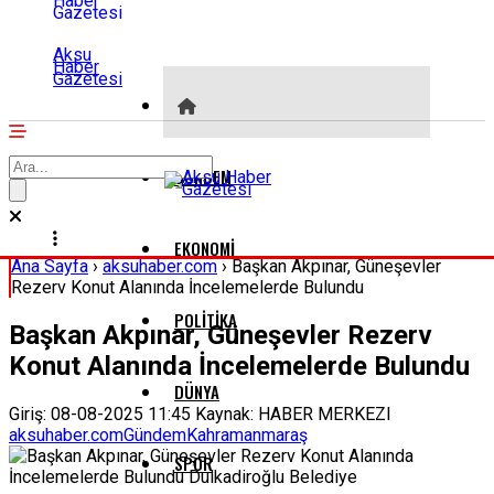
Aksu
Haber
Gazetesi
GÜNDEM
EKONOMI
Ana Sayfa
›
aksuhaber.com
›
Başkan Akpınar, Güneşevler
Rezerv Konut Alanında İncelemelerde Bulundu
POLITIKA
Başkan Akpınar, Güneşevler Rezerv
Konut Alanında İncelemelerde Bulundu
DÜNYA
Giriş: 08-08-2025 11:45
Kaynak: HABER MERKEZI
aksuhaber.com
Gündem
Kahramanmaraş
SPOR