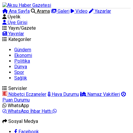
Ana Sayfa
Arama
Galeri
Video
Yazarlar
Üyelik
Üye Girişi
Yayın/Gazete
Yayınlar
Kategoriler
Gündem
Ekonomi
Politika
Dünya
Spor
Sağlık
Servisler
Nöbetçi Eczaneler
Hava Durumu
Namaz Vakitleri
Puan Durumu
WhatsApp
WhatsApp İhbar Hattı
Sosyal Medya
Facebook