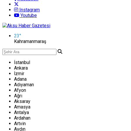
Instagram
Youtube
23
°
Kahramanmaraş
İstanbul
Ankara
İzmir
Adana
Adıyaman
Afyon
Ağrı
Aksaray
Amasya
Antalya
Ardahan
Artvin
Aydın