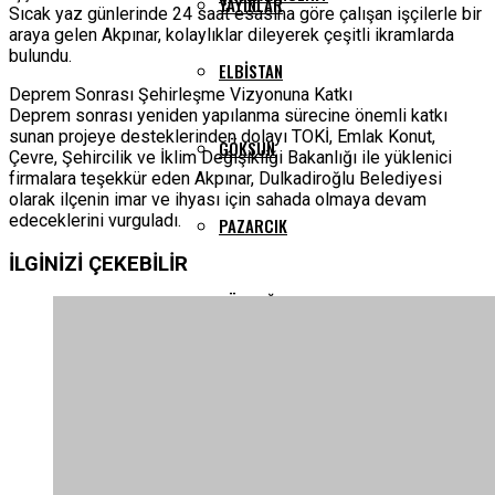
YAYINLAR
Sıcak yaz günlerinde 24 saat esasına göre çalışan işçilerle bir
araya gelen Akpınar, kolaylıklar dileyerek çeşitli ikramlarda
bulundu.
ELBISTAN
Deprem Sonrası Şehirleşme Vizyonuna Katkı
Deprem sonrası yeniden yapılanma sürecine önemli katkı
sunan projeye desteklerinden dolayı TOKİ, Emlak Konut,
GÖKSUN
Çevre, Şehircilik ve İklim Değişikliği Bakanlığı ile yüklenici
firmalara teşekkür eden Akpınar, Dulkadiroğlu Belediyesi
olarak ilçenin imar ve ihyası için sahada olmaya devam
edeceklerini vurguladı.
PAZARCIK
İLGİNİZİ
ÇEKEBİLİR
TÜRKOĞLU