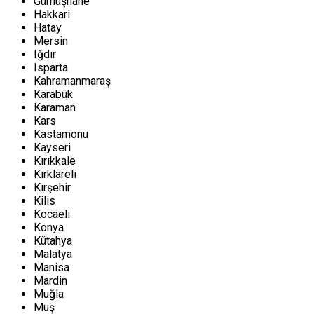
Gümüşhane
Hakkari
Hatay
Mersin
Iğdır
Isparta
Kahramanmaraş
Karabük
Karaman
Kars
Kastamonu
Kayseri
Kırıkkale
Kırklareli
Kırşehir
Kilis
Kocaeli
Konya
Kütahya
Malatya
Manisa
Mardin
Muğla
Muş