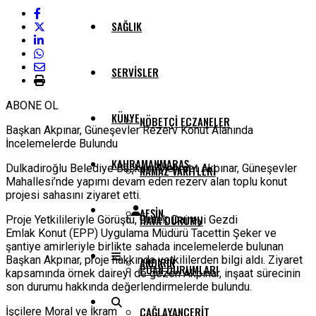
SAĞLIK
SERVISLER
ABONE OL
KÜNYE
NÖBETÇI ECZANELER
Başkan Akpınar, Güneşevler Rezerv Konut Alanında
İncelemelerde Bulundu
KAHRAMANMARAŞ
Dulkadiroğlu Belediye Başkanı Mehmet Akpınar, Güneşevler
NAMAZ VAKITLERI
Mahallesi’nde yapımı devam eden rezerv alan toplu konut
projesi sahasını ziyaret etti.
AFŞIN
HAVA DURUMU
Proje Yetkilileriyle Görüştü, Örnek Daireyi Gezdi
Emlak Konut (EPP) Uygulama Müdürü Tacettin Şeker ve
şantiye amirleriyle birlikte sahada incelemelerde bulunan
Başkan Akpınar, proje hakkında yetkililerden bilgi aldı. Ziyaret
ANDIRIN
PUAN DURUMLARI
kapsamında örnek daireyi de gezen Akpınar, inşaat sürecinin
son durumu hakkında değerlendirmelerde bulundu.
ÇAĞLAYANCERIT
İşçilere Moral ve İkram