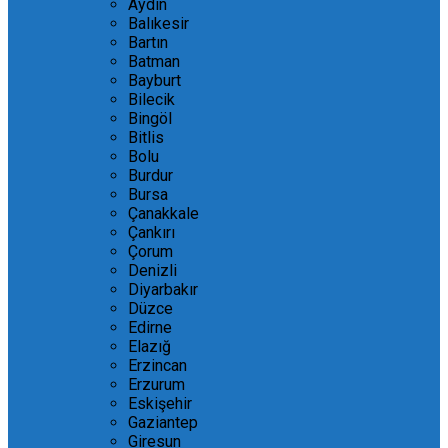
Aydın
Balıkesir
Bartın
Batman
Bayburt
Bilecik
Bingöl
Bitlis
Bolu
Burdur
Bursa
Çanakkale
Çankırı
Çorum
Denizli
Diyarbakır
Düzce
Edirne
Elazığ
Erzincan
Erzurum
Eskişehir
Gaziantep
Giresun