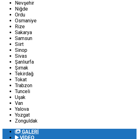
Nevşehir
Niğde
Ordu
Osmaniye
Rize
Sakarya
Samsun
Siirt
Sinop
Sivas
Şanlıurfa
Şırnak
Tekirdağ
Tokat
Trabzon
Tunceli
Uşak
Van
Yalova
Yozgat
Zonguldak
GALERİ
VİDEO