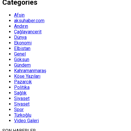
Categories
Afşin
aksuhaber.com
Andırın
Çağlayancerit
Dünya
Ekonomi
Elbistan
Genel
Göksun
Gündem
Kahramanmaraş
Köşe Yazıları
Pazarcık
Politika
Sağlık
Siyaset
Siyaset
Spor
Türkoğlu
Video Galeri
SON HABERLER