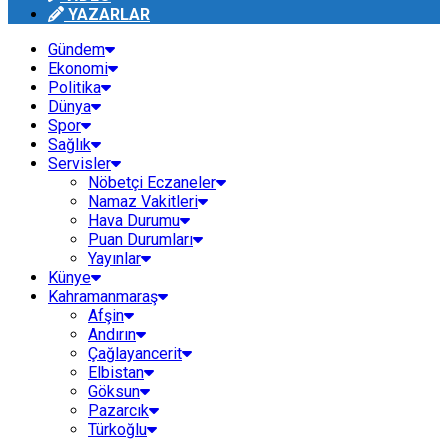
YAZARLAR
Gündem
Ekonomi
Politika
Dünya
Spor
Sağlık
Servisler
Nöbetçi Eczaneler
Namaz Vakitleri
Hava Durumu
Puan Durumları
Yayınlar
Künye
Kahramanmaraş
Afşin
Andırın
Çağlayancerit
Elbistan
Göksun
Pazarcık
Türkoğlu