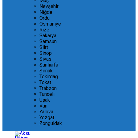
Muş
Nevşehir
Niğde
Ordu
Osmaniye
Rize
Sakarya
Samsun
Siirt
Sinop
Sivas
Şanlıurfa
Şırnak
Tekirdağ
Tokat
Trabzon
Tunceli
Uşak
Van
Yalova
Yozgat
Zonguldak