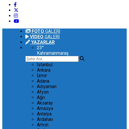
FOTO
GALERİ
VİDEO
GALERİ
YAZARLAR
23
°
Kahramanmaraş
İstanbul
Ankara
İzmir
Adana
Adıyaman
Afyon
Ağrı
Aksaray
Amasya
Antalya
Ardahan
Artvin