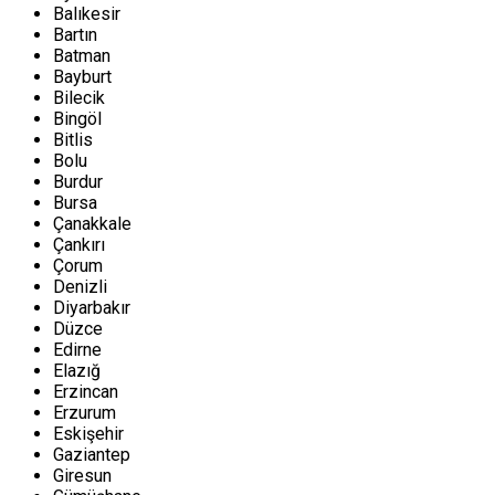
Balıkesir
Bartın
Batman
Bayburt
Bilecik
Bingöl
Bitlis
Bolu
Burdur
Bursa
Çanakkale
Çankırı
Çorum
Denizli
Diyarbakır
Düzce
Edirne
Elazığ
Erzincan
Erzurum
Eskişehir
Gaziantep
Giresun