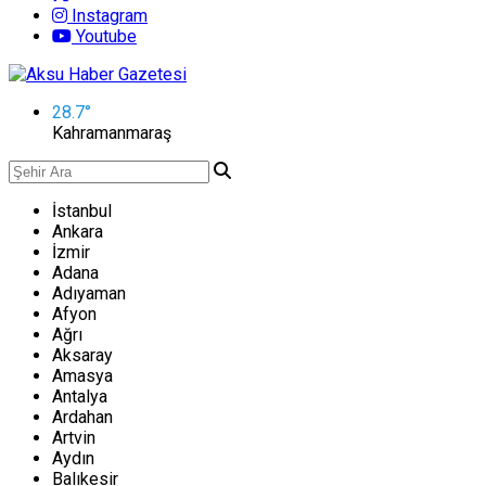
Instagram
Youtube
28.7
°
Kahramanmaraş
İstanbul
Ankara
İzmir
Adana
Adıyaman
Afyon
Ağrı
Aksaray
Amasya
Antalya
Ardahan
Artvin
Aydın
Balıkesir