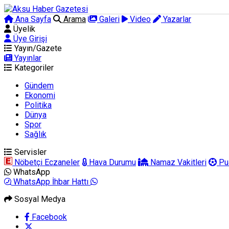
Ana Sayfa
Arama
Galeri
Video
Yazarlar
Üyelik
Üye Girişi
Yayın/Gazete
Yayınlar
Kategoriler
Gündem
Ekonomi
Politika
Dünya
Spor
Sağlık
Servisler
Nöbetçi Eczaneler
Hava Durumu
Namaz Vakitleri
Pu
WhatsApp
WhatsApp İhbar Hattı
Sosyal Medya
Facebook