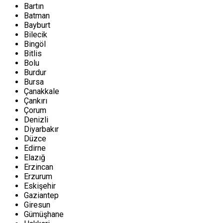
Bartın
Batman
Bayburt
Bilecik
Bingöl
Bitlis
Bolu
Burdur
Bursa
Çanakkale
Çankırı
Çorum
Denizli
Diyarbakır
Düzce
Edirne
Elazığ
Erzincan
Erzurum
Eskişehir
Gaziantep
Giresun
Gümüşhane