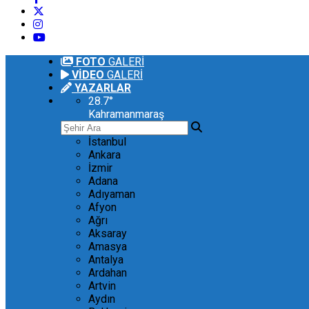
FOTO
GALERİ
VİDEO
GALERİ
YAZARLAR
28.7
°
Kahramanmaraş
İstanbul
Ankara
İzmir
Adana
Adıyaman
Afyon
Ağrı
Aksaray
Amasya
Antalya
Ardahan
Artvin
Aydın