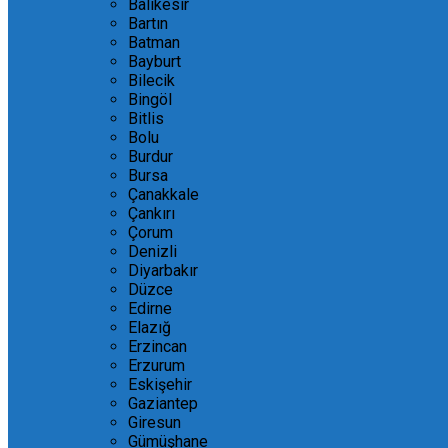
Balıkesir
Bartın
Batman
Bayburt
Bilecik
Bingöl
Bitlis
Bolu
Burdur
Bursa
Çanakkale
Çankırı
Çorum
Denizli
Diyarbakır
Düzce
Edirne
Elazığ
Erzincan
Erzurum
Eskişehir
Gaziantep
Giresun
Gümüşhane