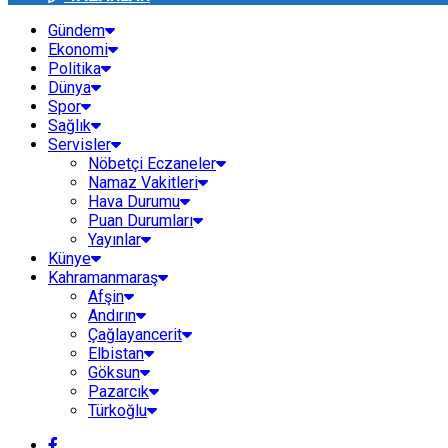
Gündem
Ekonomi
Politika
Dünya
Spor
Sağlık
Servisler
Nöbetçi Eczaneler
Namaz Vakitleri
Hava Durumu
Puan Durumları
Yayınlar
Künye
Kahramanmaraş
Afşin
Andırın
Çağlayancerit
Elbistan
Göksun
Pazarcık
Türkoğlu