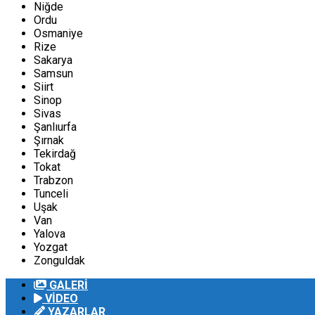
Niğde
Ordu
Osmaniye
Rize
Sakarya
Samsun
Siirt
Sinop
Sivas
Şanlıurfa
Şırnak
Tekirdağ
Tokat
Trabzon
Tunceli
Uşak
Van
Yalova
Yozgat
Zonguldak
GALERİ
VİDEO
YAZARLAR