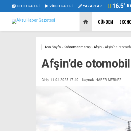
16.5
°
K
FOTO
GALERİ
VİDEO
GALERİ
YAZARLAR
GÜNDEM
EKON
Ana Sayfa
›
Kahramanmaraş
›
Afşin
›
Afşin’de otomobil
Afşin’de otomobil 
Giriş: 11-04-2025 17:40
Kaynak: HABER MERKEZI