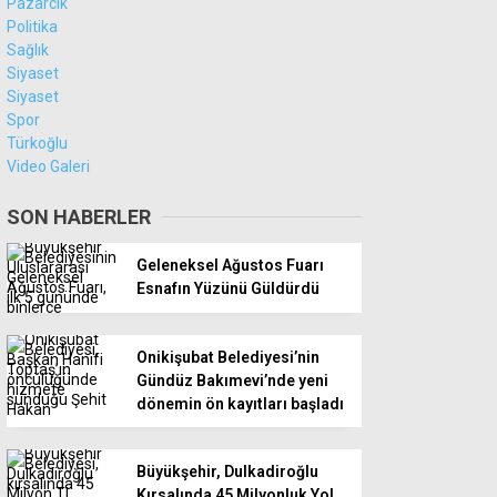
Pazarcık
Politika
Sağlık
Siyaset
Siyaset
Spor
Türkoğlu
Video Galeri
SON HABERLER
Geleneksel Ağustos Fuarı
Esnafın Yüzünü Güldürdü
Onikişubat Belediyesi’nin
Gündüz Bakımevi’nde yeni
dönemin ön kayıtları başladı
Büyükşehir, Dulkadiroğlu
Kırsalında 45 Milyonluk Yol