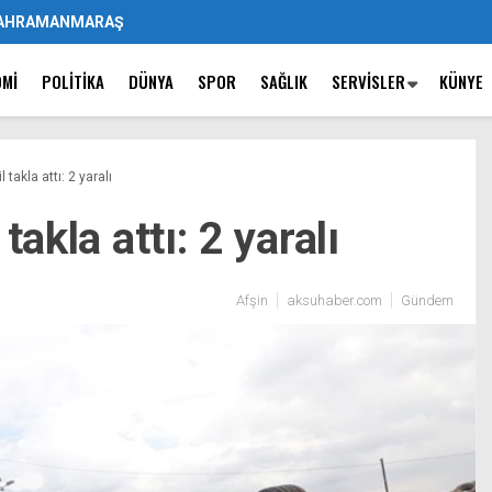
AHRAMANMARAŞ
OMI
POLITIKA
DÜNYA
SPOR
SAĞLIK
SERVISLER
KÜNYE
 takla attı: 2 yaralı
takla attı: 2 yaralı
Afşin
aksuhaber.com
Gündem