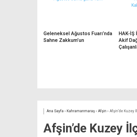
Geleneksel Ağustos Fuarı’nda
HAK-İŞ 
Sahne Zakkum’un
Akif Da
Çalışanl
Ana Sayfa
›
Kahramanmaraş
›
Afşin
›
Afşin’de Kuzey İ
Afşin’de Kuzey İl