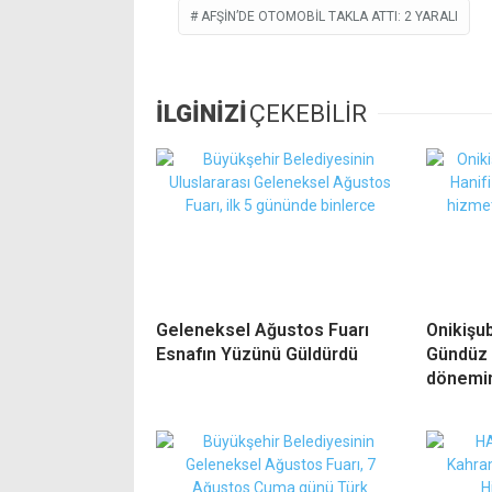
AFŞIN’DE OTOMOBIL TAKLA ATTI: 2 YARALI
İLGİNİZİ
ÇEKEBİLİR
Geleneksel Ağustos Fuarı
Onikişub
Esnafın Yüzünü Güldürdü
Gündüz 
dönemin 