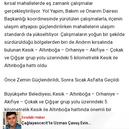
kırsal mahallelerde eş zamanlı çalışmalar
gerçekleştiriliyor. Yol Yapım, Bakım ve Onarım Dairesi
Başkanlığı koordinesinde yürütülen çalışmalarla, ilçenin
ulaşım altyapısı güçlendirilirken mahallelerin ulaşım
standardı da yükseltiliyor. Çalışmaların yoğun bir şekilde
sürdürüldüğü bölgelerden biri de Andırın kırsalında
bulunan Kesik – Altınboğa – Orhaniye – Akifiye – Çokak
ve Çiğşar grup yolu üzerindeki 5 kilometrelik Kesik ile
Altınboğa hattı oldu.
Önce Zemin Güçlendirildi, Sonra Sıcak Asfalta Geçildi
Büyükşehir Belediyesi, Kesik – Altınboğa – Orhaniye –
Akifiye – Çokak ve Çiğşar grup yolu üzerindeki 5
kilometrelik Kesik ile Altınboğa hattında önemli bir
yatırımı vatandaşların hizmetine sunmak için
Sıradaki Haber
Sıradaki Haber
Sıradaki Haber
Sıradaki Haber
İklim Dirençli Tarım İçin Güç Birliği
Çağlayancerit’te Uzman Çavuş Evinde Ölü Bulundu
Ali Kazancı’dan Vefa Örneği: Verdiği Sözü Tutarak Adaylıktan Çekildi
Büyükşehir, Andırın’da Yol Yatırımlarını Artırarak Sürdürüyor
çalışmalarını sürdürüyor. Ekipler, bölgede vatandaşların